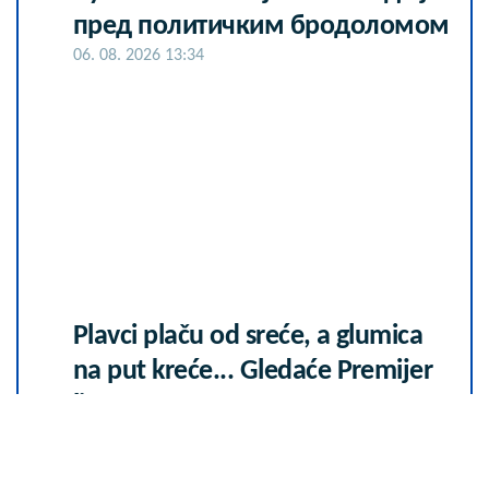
пред политичким бродоломом
06. 08. 2026 13:34
Plavci plaču od sreće, a glumica
na put kreće... Gledaće Premijer
ligu
07. 08. 2026 04:00