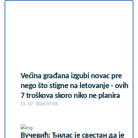
Većina građana izgubi novac pre
nego što stigne na letovanje - ovih
7 troškova skoro niko ne planira
15. 07. 2026 07:44
Вучевић: Ђилас је свестан да је