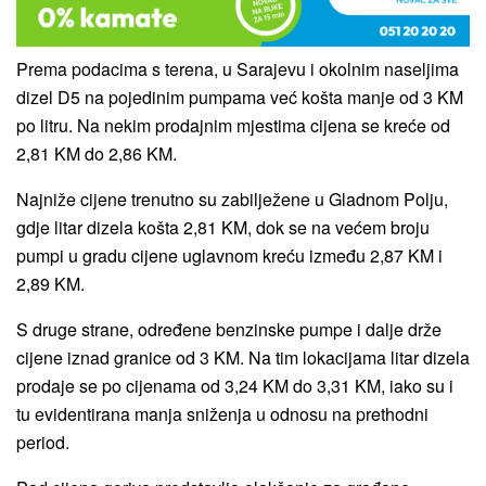
Prema podacima s terena, u Sarajevu i okolnim naseljima
dizel D5 na pojedinim pumpama već košta manje od 3 KM
po litru. Na nekim prodajnim mjestima cijena se kreće od
2,81 KM do 2,86 KM.
Najniže cijene trenutno su zabilježene u Gladnom Polju,
gd‌je litar dizela košta 2,81 KM, dok se na većem broju
pumpi u gradu cijene uglavnom kreću između 2,87 KM i
2,89 KM.
S druge strane, određene benzinske pumpe i dalje drže
cijene iznad granice od 3 KM. Na tim lokacijama litar dizela
prodaje se po cijenama od 3,24 KM do 3,31 KM, iako su i
tu evidentirana manja sniženja u odnosu na prethodni
period.