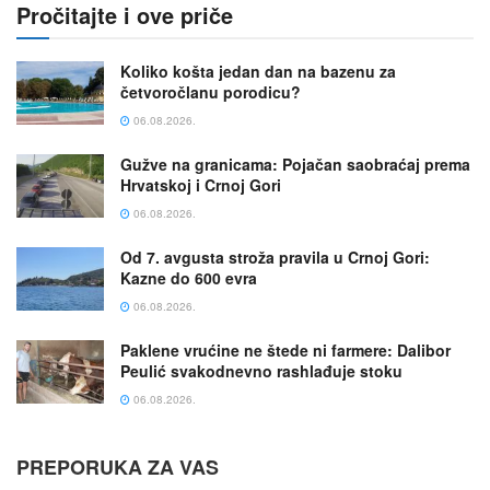
Pročitajte i ove priče
Koliko košta jedan dan na bazenu za
četvoročlanu porodicu?
06.08.2026.
Gužve na granicama: Pojačan saobraćaj prema
Hrvatskoj i Crnoj Gori
06.08.2026.
Od 7. avgusta stroža pravila u Crnoj Gori:
Kazne do 600 evra
06.08.2026.
Paklene vrućine ne štede ni farmere: Dalibor
Peulić svakodnevno rashlađuje stoku
06.08.2026.
PREPORUKA ZA VAS