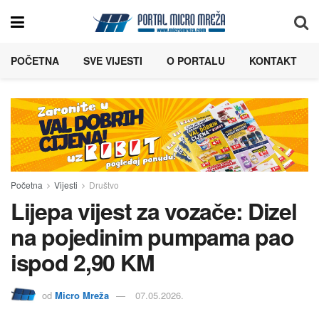
POČETNA
SVE VIJESTI
O PORTALU
KONTAKT
Početna
Vijesti
Društvo
Lijepa vijest za vozače: Dizel
na pojedinim pumpama pao
ispod 2,90 KM
od
Micro Mreža
07.05.2026.