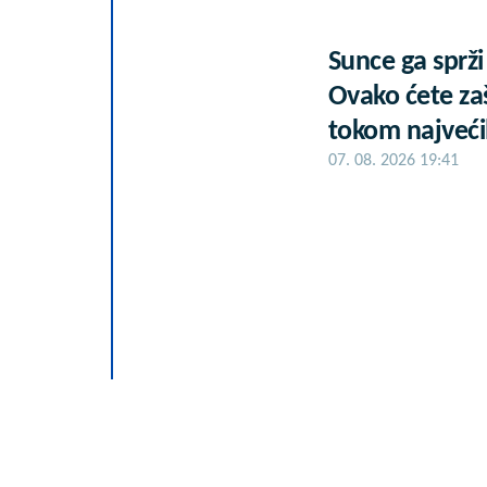
Sunce ga sprži
Ovako ćete zaš
tokom najveći
07. 08. 2026 19:41
Letnje večeri 
rezervisane za