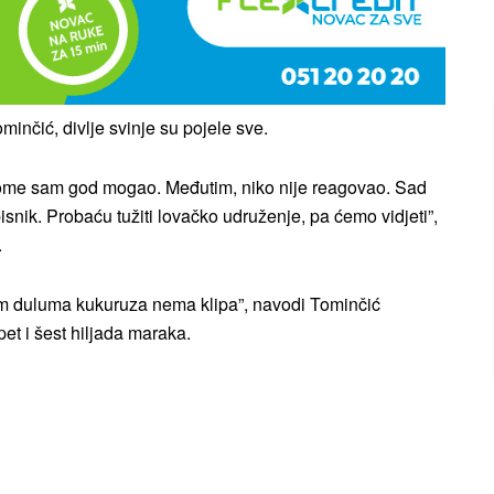
inčić, divlje svinje su pojele sve.
kome sam god mogao. Međutim, niko nije reagovao. Sad
snik. Probaću tužiti lovačko udruženje, pa ćemo vidjeti”,
.
osam duluma kukuruza nema klipa”, navodi Tominčić
pet i šest hiljada maraka.