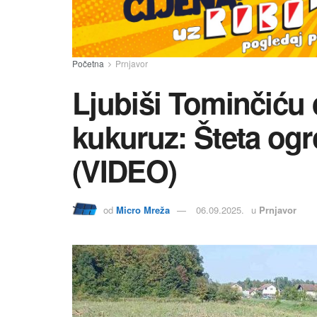
Početna
Prnjavor
Ljubiši Tominčiću d
kukuruz: Šteta ogr
(VIDEO)
od
Micro Mreža
06.09.2025.
u
Prnjavor