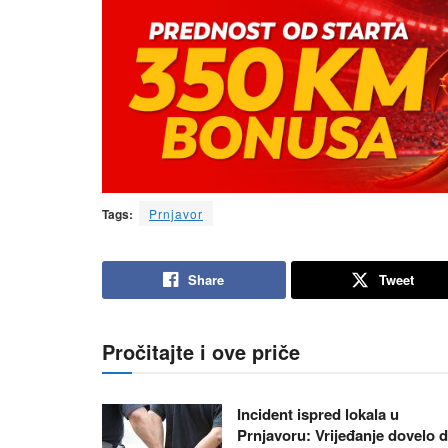
Tags:
Prnjavor
Share
Tweet
Pročitajte i ove priče
Incident ispred lokala u
Prnjavoru: Vrijeđanje dovelo 