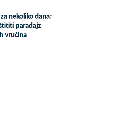
 za nekoliko dana:
tititi paradajz
h vrućina
u gradu više nisu
 vikend: Zašto sve