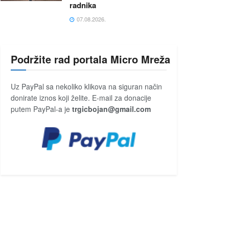
radnika
07.08.2026.
Podržite rad portala Micro Mreža
Uz PayPal sa nekoliko klikova na siguran način
donirate iznos koji želite. E-mail za donacije
putem PayPal-a je
trgicbojan@gmail.com