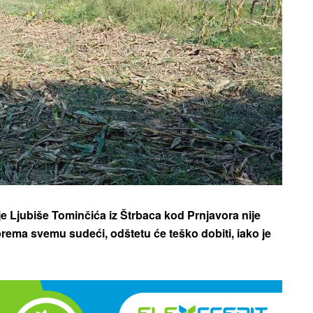
 Ljubiše Tominčića iz Štrbaca kod Prnjavora nije
a prema svemu sudeći, odštetu će teško dobiti, iako je