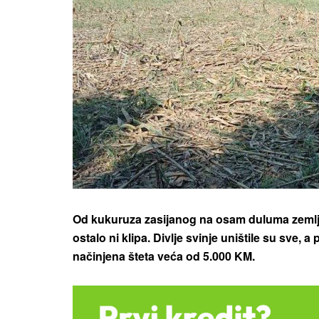
Od kukuruza zasijanog na osam duluma zemlje
ostalo ni klipa. Divlje svinje uništile su sve, 
načinjena šteta veća od 5.000 KM.