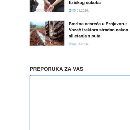
fizičkog sukoba
05.08.2026.
Smrtna nesreća u Prnjavoru:
Vozač traktora stradao nakon
slijetanja s puta
03.08.2026.
PREPORUKA ZA VAS