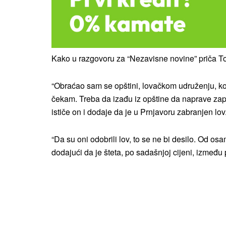
Kako u razgovoru za “Nezavisne novine” priča Tom
“Obraćao sam se opštini, lovačkom udruženju, 
čekam. Treba da izađu iz opštine da naprave zapi
ističe on i dodaje da je u Prnjavoru zabranjen lov
“Da su oni odobrili lov, to se ne bi desilo. Od 
dodajući da je šteta, po sadašnjoj cijeni, između 