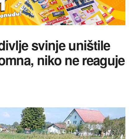
ivlje svinje uništile
omna, niko ne reaguje