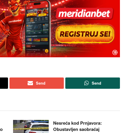
Send
Send
Nesreća kod Prnjavora:
do
Obustavljen saobraćaj