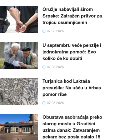
Oružje nabavljali širom
Srpske: Zatražen pritvor za
trojicu osumnjičenih
07.08.2026.
U septembru veće penzije i
jednokratna pomoć: Evo
koliko će ko dobiti
07.08.2026.
Turjanica kod Laktaša
presušila: Na ušću u Vrbas
pomor ribe
07.08.2026.
Obustava saobraćaja preko
starog mosta u Gradišci
uzima danak: Zatvaranjem
pekare bez posla ostalo 15