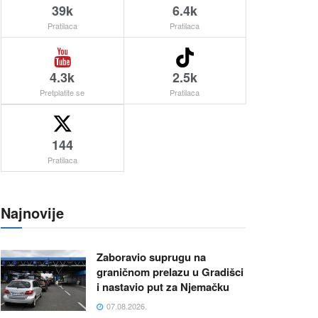
39k
6.4k
Pratilaca
Pratilaca
4.3k
2.5k
Pretplatite se
Pratilaca
144
Pratilaca
Najnovije
Zaboravio suprugu na
graničnom prelazu u Gradišci
i nastavio put za Njemačku
07.08.2026.