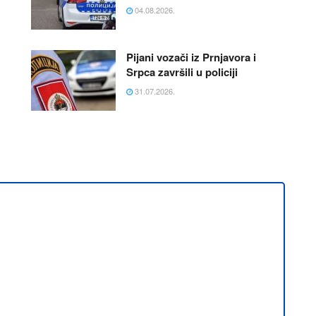
04.08.2026.
Pijani vozači iz Prnjavora i
Srpca završili u policiji
31.07.2026.