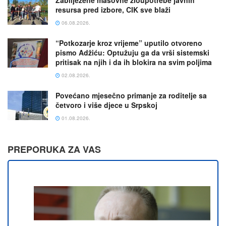
Zabilježene masovne zloupotrebe javnih
resursa pred izbore, CIK sve blaži
06.08.2026.
“Potkozarje kroz vrijeme” uputilo otvoreno
pismo Adžiću: Optužuju ga da vrši sistemski
pritisak na njih i da ih blokira na svim poljima
02.08.2026.
Povećano mjesečno primanje za roditelje sa
četvoro i više djece u Srpskoj
01.08.2026.
PREPORUKA ZA VAS