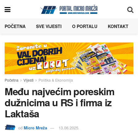
POČETNA
SVE VIJESTI
O PORTALU
KONTAKT
Početna
Vijesti
Politika & Ekonomija
Među najvećim poreskim
dužnicima u RS i firma iz
Laktaša
od
Micro Mreža
13.06.2025.