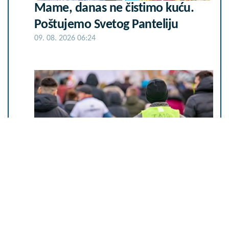
Mame, danas ne čistimo kuću.
Poštujemo Svetog Panteliju
09. 08. 2026 06:24
FASCINANTNO! BLOKADERI
PONOVO ISPALI GLUPI: Srbija
šalje najnovije helikoptere u
Španiju da gase požare, a oni