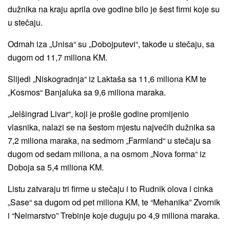
dužnika na kraju aprila ove godine bilo je šest firmi koje su
u stečaju.
Odmah iza „Unisa“ su „Dobojputevi“, takođe u stečaju, sa
dugom od 11,7 miliona KM.
Slijedi „Niskogradnja“ iz Laktaša sa 11,6 miliona KM te
„Kosmos“ Banjaluka sa 9,6 miliona maraka.
„Jelšingrad Livar“, koji je prošle godine promijenio
vlasnika, nalazi se na šestom mjestu najvećih dužnika sa
7,2 miliona maraka, na sedmom „Farmland“ u stečaju sa
dugom od sedam miliona, a na osmom „Nova forma“ iz
Doboja sa 5,4 miliona KM.
Listu zatvaraju tri firme u stečaju i to Rudnik olova i cinka
„Sase“ sa dugom od pet miliona KM, te “Mehanika” Zvornik
i “Neimarstvo” Trebinje koje duguju po 4,9 miliona maraka.