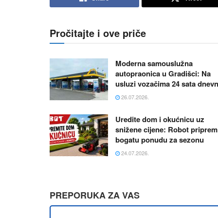
Pročitajte i ove priče
Moderna samouslužna
autopraonica u Gradišci: Na
usluzi vozačima 24 sata dnev
26.07.2026.
Uredite dom i okućnicu uz
snižene cijene: Robot priprem
bogatu ponudu za sezonu
24.07.2026.
PREPORUKA ZA VAS