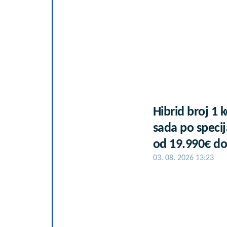
Hibrid broj 1 
sada po specij
od 19.990€ do
03. 08. 2026 13:23