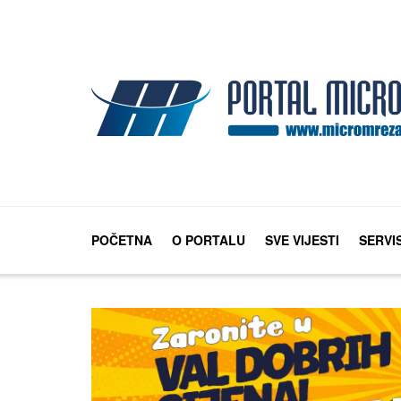
POČETNA
O PORTALU
SVE VIJESTI
SERVI