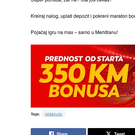
Kreiraj nalog, uplati depozit i pokreni maraton b
Pojačaj igru na max – samo u Meridianu!
Tags:
istaknuto
Share
Tweet