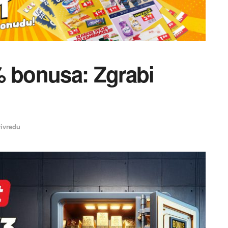
% bonusa: Zgrabi
rivredu