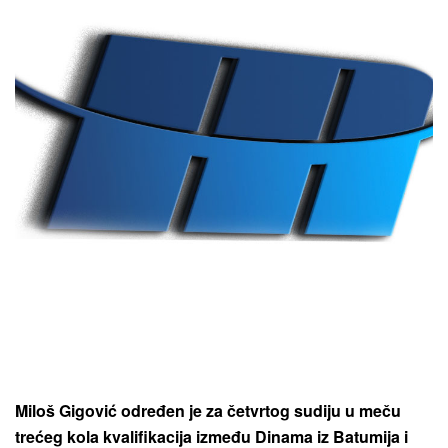
Miloš Gigović određen je za četvrtog sudiju u meču
trećeg kola kvalifikacija između Dinama iz Batumija i