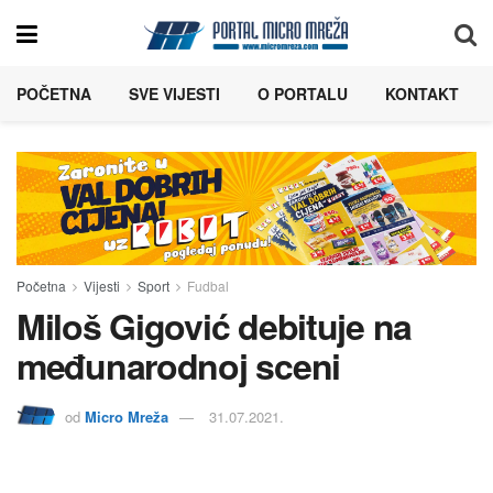
POČETNA
SVE VIJESTI
O PORTALU
KONTAKT
Početna
Vijesti
Sport
Fudbal
Miloš Gigović debituje na
međunarodnoj sceni
od
Micro Mreža
31.07.2021.