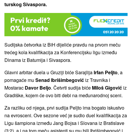
turskog Sivaspora.
Sudijska četvorka iz BiH dijeliće pravdu na prvom meču
trećeg kola kvalifikacija za Konferencijsku ligu između
Dinama iz Batumija i Sivaspora.
Glavni arbitar duela u Gruziji biće Sarajlija
Irfan Peljto
, a
pomagaće mu
Senad Ibrišimbegović
iz Travnika i
Mostarac
Davor Beljo
. Četvrti sudija biće
Miloš Gigović
iz
Gradiške, kojem će ovo biti debi na međunarodnoj sceni.
Za razliku od njega, prvi sudija Peljto ima bogato iskustvo
na evrosceni. Ove sezone već je sudio duel kvalifikacija za
Ligu šampiona između Jang Bojsa i Slovana iz Bratislave
(3:2), a i na tom meču asistenti su mu bili Ibrišimbegović i