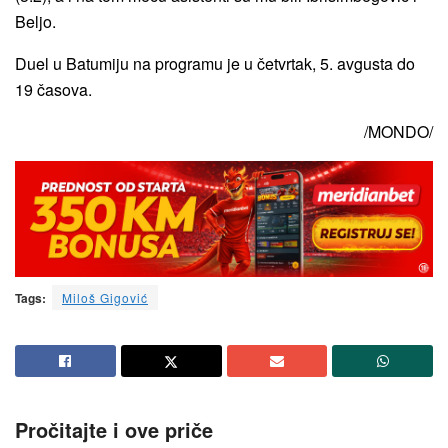
Beljo.
Duel u Batumiju na programu je u četvrtak, 5. avgusta do
19 časova.
/MONDO/
Tags:
Miloš Gigović
Pročitajte i ove priče