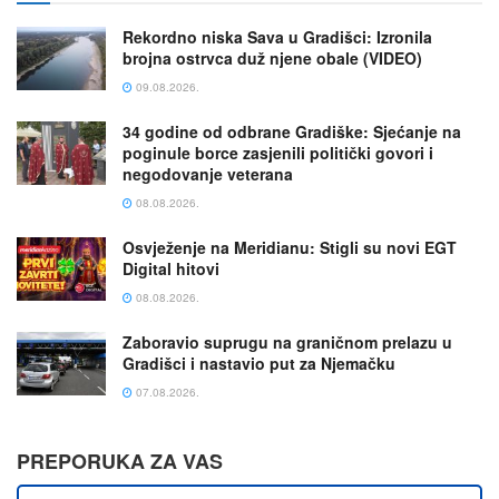
Rekordno niska Sava u Gradišci: Izronila
brojna ostrvca duž njene obale (VIDEO)
09.08.2026.
34 godine od odbrane Gradiške: Sjećanje na
poginule borce zasjenili politički govori i
negodovanje veterana
08.08.2026.
Osvježenje na Meridianu: Stigli su novi EGT
Digital hitovi
08.08.2026.
Zaboravio suprugu na graničnom prelazu u
Gradišci i nastavio put za Njemačku
07.08.2026.
PREPORUKA ZA VAS