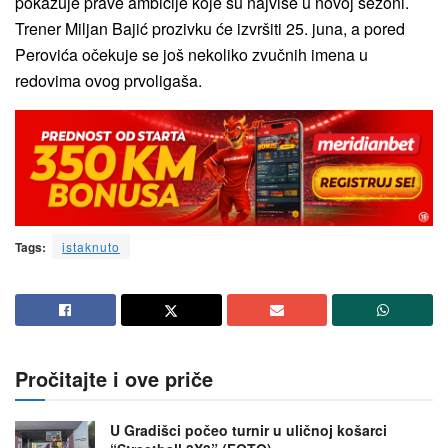
pokazuje prave ambicije koje su najviše u novoj sezoni.
Trener Miljan Bajić prozivku će izvršiti 25. juna, a pored
Perovića očekuje se još nekoliko zvučnih imena u
redovima ovog prvoligaša.
Tags:
istaknuto
Pročitajte i ove priče
U Gradišci počeo turnir u uličnoj košarci