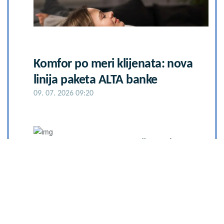
Komfor po meri klijenata: nova
linija paketa ALTA banke
09. 07. 2026 09:20
Сазнања „Политике”: Ко је
поставио замку Митрополиту
Методију у Горњем Заостру
05. 08. 2026 15:45