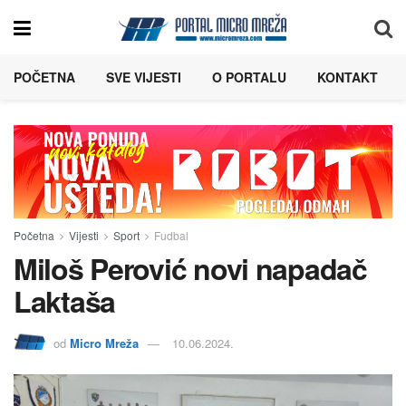
POČETNA
SVE VIJESTI
O PORTALU
KONTAKT
Početna
Vijesti
Sport
Fudbal
Miloš Perović novi napadač
Laktaša
od
Micro Mreža
10.06.2024.