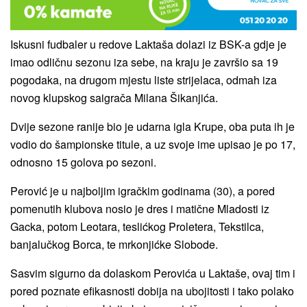
Iskusni fudbaler u redove Laktaša dolazi iz BSK-a gdje je
imao odličnu sezonu iza sebe, na kraju je završio sa 19
pogodaka, na drugom mjestu liste strijelaca, odmah iza
novog klupskog saigrača Milana Šikanjića.
Dvije sezone ranije bio je udarna igla Krupe, oba puta ih je
vodio do šampionske titule, a uz svoje ime upisao je po 17,
odnosno 15 golova po sezoni.
Perović je u najboljim igračkim godinama (30), a pored
pomenutih klubova nosio je dres i matične Mladosti iz
Gacka, potom Leotara, teslićkog Proletera, Tekstilca,
banjalučkog Borca, te mrkonjićke Slobode.
Sasvim sigurno da dolaskom Perovića u Laktaše, ovaj tim i
pored poznate efikasnosti dobija na ubojitosti i tako polako