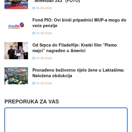
“Streetball 3X3” (FOTO)
06.08.2026.
Fond PIO: Ovi bivši pripadnici MUP-a mogu do
veće penzije
05.08.2026.
Od Srpca do Filadelfije: Kratki film “Pismo
majci” nagrađen u Americi
05.08.2026.
Pronađeno beživotno tijelo žene u Laktašima:
Naložena obdukcija
05.08.2026.
PREPORUKA ZA VAS