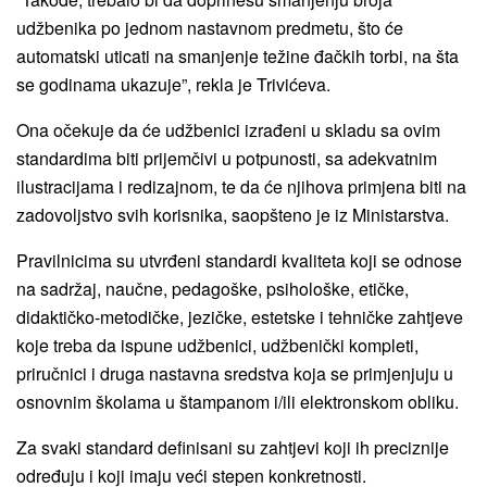
udžbenika po jednom nastavnom predmetu, što će
automatski uticati na smanjenje težine đačkih torbi, na šta
se godinama ukazuje”, rekla je Trivićeva.
Ona očekuje da će udžbenici izrađeni u skladu sa ovim
standardima biti prijemčivi u potpunosti, sa adekvatnim
ilustracijama i redizajnom, te da će njihova primjena biti na
zadovoljstvo svih korisnika, saopšteno je iz Ministarstva.
Pravilnicima su utvrđeni standardi kvaliteta koji se odnose
na sadržaj, naučne, pedagoške, psihološke, etičke,
didaktičko-metodičke, jezičke, estetske i tehničke zahtjeve
koje treba da ispune udžbenici, udžbenički kompleti,
priručnici i druga nastavna sredstva koja se primjenjuju u
osnovnim školama u štampanom i/ili elektronskom obliku.
Za svaki standard definisani su zahtjevi koji ih preciznije
određuju i koji imaju veći stepen konkretnosti.