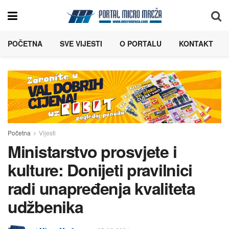
POČETNA
SVE VIJESTI
O PORTALU
KONTAKT
Početna
Vijesti
Ministarstvo prosvjete i
kulture: Donijeti pravilnici
radi unapređenja kvaliteta
udžbenika