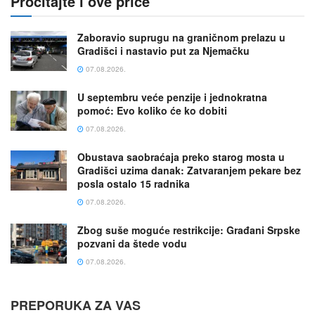
Pročitajte i ove priče
Zaboravio suprugu na graničnom prelazu u
Gradišci i nastavio put za Njemačku
07.08.2026.
U septembru veće penzije i jednokratna
pomoć: Evo koliko će ko dobiti
07.08.2026.
Obustava saobraćaja preko starog mosta u
Gradišci uzima danak: Zatvaranjem pekare bez
posla ostalo 15 radnika
07.08.2026.
Zbog suše mogućе restrikcije: Građani Srpske
pozvani da štede vodu
07.08.2026.
PREPORUKA ZA VAS