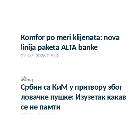
Komfor po meri klijenata: nova
linija paketa ALTA banke
09. 07. 2026 09:20
Србин са КиМ у притвору због
ловачке пушке: Изузетак какав
се не памти
07. 08. 2026 19:11