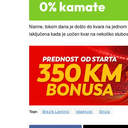
Naime, tokom dana je došlo do kvara na jednom st
isključena kada je uočen kvar na nekoliko stubo
Tags:
Brezik Laminci
istaknuto
Struja