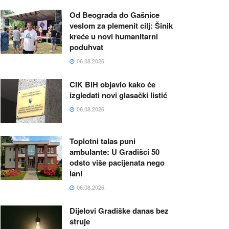
Od Beograda do Gašnice
veslom za plemenit cilj: Šinik
kreće u novi humanitarni
poduhvat
06.08.2026.
CIK BiH objavio kako će
izgledati novi glasački listić
06.08.2026.
Toplotni talas puni
ambulante: U Gradišci 50
odsto više pacijenata nego
lani
06.08.2026.
Dijelovi Gradiške danas bez
struje