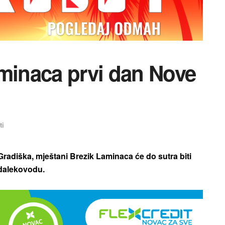
aminaca prvi dan Nove
ti
Gradiška, mještani Brezik Laminaca će do sutra biti
 dalekovodu.