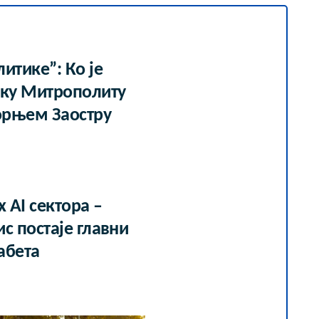
итике”: Ко је
мку Митрополиту
орњем Заостру
 AI сектора –
с постаје главни
абета