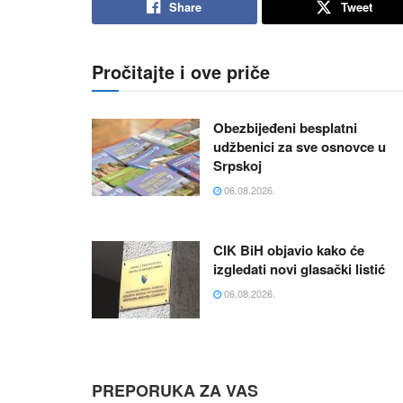
Share
Tweet
Pročitajte i ove priče
Obezbijeđeni besplatni
udžbenici za sve osnovce u
Srpskoj
06.08.2026.
CIK BiH objavio kako će
izgledati novi glasački listić
06.08.2026.
PREPORUKA ZA VAS