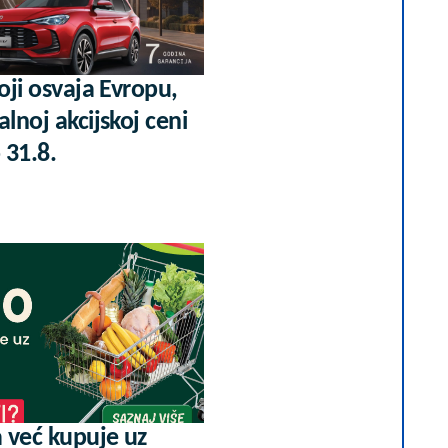
koji osvaja Evropu,
alnoj akcijskoj ceni
 31.8.
 već kupuje uz