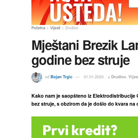
Početna
Vijesti
Društvo
Mještani Brezik L
godine bez struje
od
Bojan Trgic
01.01.2023.
u
Društvo
,
Vijes
Kako nam je saopšteno iz Elektrodistribucije 
bez struje, s obzirom da je došlo do kvara na