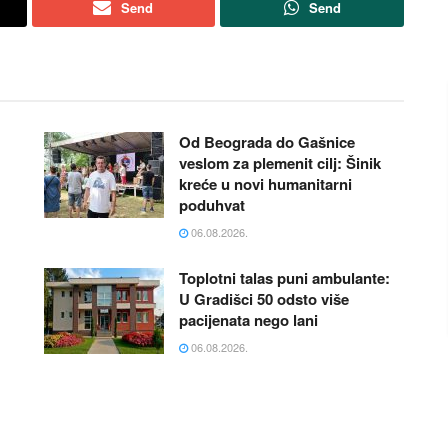
Send
Send
Od Beograda do Gašnice
veslom za plemenit cilj: Šinik
kreće u novi humanitarni
poduhvat
06.08.2026.
Toplotni talas puni ambulante:
U Gradišci 50 odsto više
pacijenata nego lani
06.08.2026.