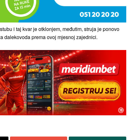
ubu i taj kvar je otklonjem, međutim, struja je ponovo
va dalekovoda prema ovoj mjesnoj zajednici.