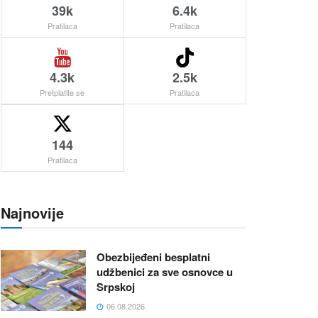
39k
6.4k
Pratilaca
Pratilaca
4.3k
2.5k
Pretplatite se
Pratilaca
144
Pratilaca
Najnovije
Obezbijeđeni besplatni
udžbenici za sve osnovce u
Srpskoj
06.08.2026.