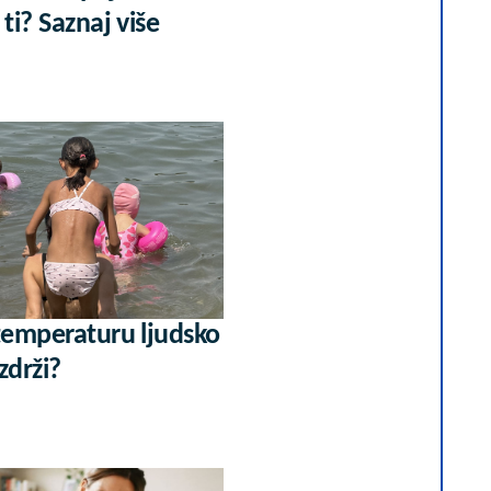
ti? Saznaj više
 temperaturu ljudsko
zdrži?