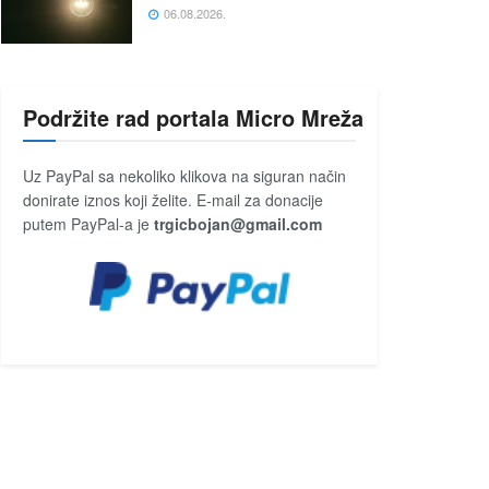
06.08.2026.
Podržite rad portala Micro Mreža
Uz PayPal sa nekoliko klikova na siguran način
donirate iznos koji želite. E-mail za donacije
putem PayPal-a je
trgicbojan@gmail.com