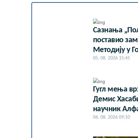
Сазнања „Пол
поставио за
Методију у Г
05. 08. 2026 15:45
Гугл мења врх
Демис Хасаби
научник Алф
06. 08. 2026 09:10