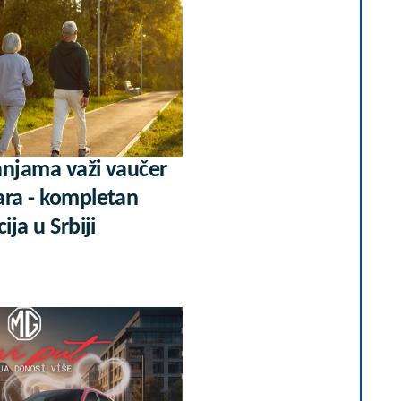
anjama važi vaučer
ara - kompletan
ija u Srbiji