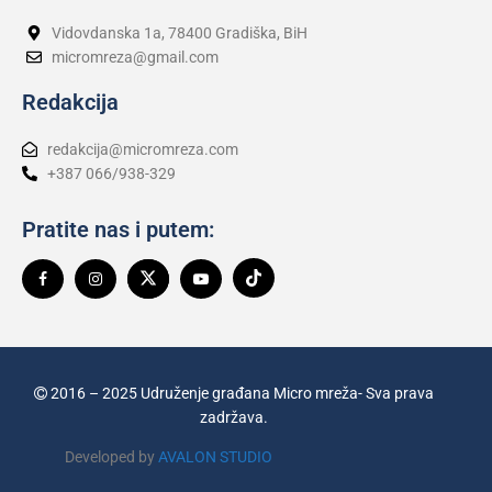
Vidovdanska 1a, 78400 Gradiška, BiH
micromreza@gmail.com
Redakcija
redakcija@micromreza.com
+387 066/938-329
Pratite nas i putem:
2016 – 2025 Udruženje građana Micro mreža- Sva prava
zadržava.
Developed by
AVALON STUDIO