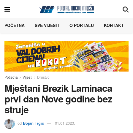
POČETNA
SVE VIJESTI
O PORTALU
KONTAKT
Početna
Vijesti
Društvo
Mještani Brezik Laminaca
prvi dan Nove godine bez
struje
od
Bojan Trgic
01.01.2023.