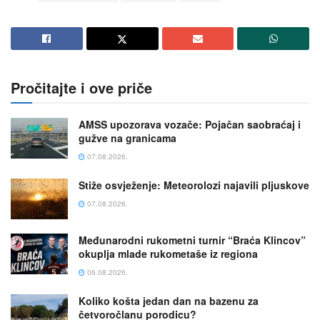
Pročitajte i ove priče
AMSS upozorava vozače: Pojačan saobraćaj i
gužve na granicama
07.08.2026.
Stiže osvježenje: Meteorolozi najavili pljuskove
07.08.2026.
Međunarodni rukometni turnir “Braća Klincov”
okuplja mlade rukometaše iz regiona
06.08.2026.
Koliko košta jedan dan na bazenu za
četvoročlanu porodicu?