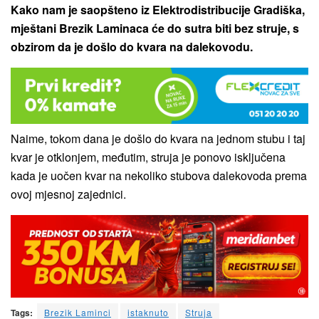
Kako nam je saopšteno iz Elektrodistribucije Gradiška,
mještani Brezik Laminaca će do sutra biti bez struje, s
obzirom da je došlo do kvara na dalekovodu.
Naime, tokom dana je došlo do kvara na jednom stubu i taj
kvar je otklonjem, međutim, struja je ponovo isključena
kada je uočen kvar na nekoliko stubova dalekovoda prema
ovoj mjesnoj zajednici.
Tags:
Brezik Laminci
istaknuto
Struja