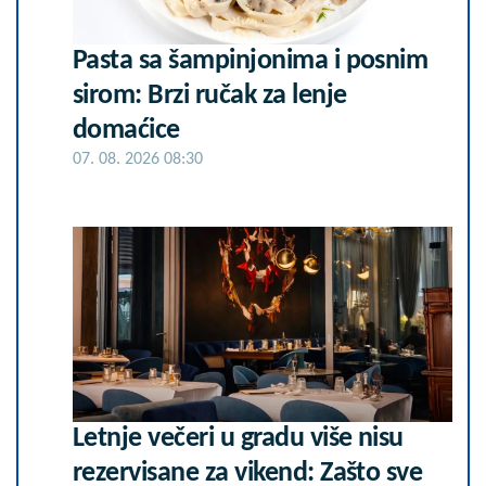
Pasta sa šampinjonima i posnim
sirom: Brzi ručak za lenje
domaćice
07. 08. 2026 08:30
Letnje večeri u gradu više nisu
rezervisane za vikend: Zašto sve