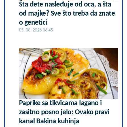
Šta dete nasleđuje od oca, a šta
od majke? Sve što treba da znate
o genetici
05. 08. 2026 06:45
Paprike sa tikvicama lagano i
zasitno posno jelo: Ovako pravi
kanal Bakina kuhinja