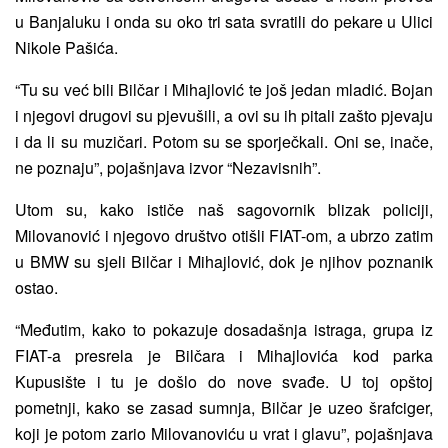
u Banjaluku i onda su oko tri sata svratili do pekare u Ulici
Nikole Pašića.
“Tu su već bili Bilčar i Mihajlović te još jedan mladić. Bojan
i njegovi drugovi su pjevušili, a ovi su ih pitali zašto pjevaju
i da li su muzičari. Potom su se sporječkali. Oni se, inače,
ne poznaju”, pojašnjava izvor “Nezavisnih”.
Utom su, kako ističe naš sagovornik blizak policiji,
Milovanović i njegovo društvo otišli FIAT-om, a ubrzo zatim
u BMW su sjeli Bilčar i Mihajlović, dok je njihov poznanik
ostao.
“Međutim, kako to pokazuje dosadašnja istraga, grupa iz
FIAT-a presrela je Bilčara i Mihajlovića kod parka
Kupusište i tu je došlo do nove svađe. U toj opštoj
pometnji, kako se zasad sumnja, Bilčar je uzeo šrafciger,
koji je potom zario Milovanoviću u vrat i glavu”, pojašnjava