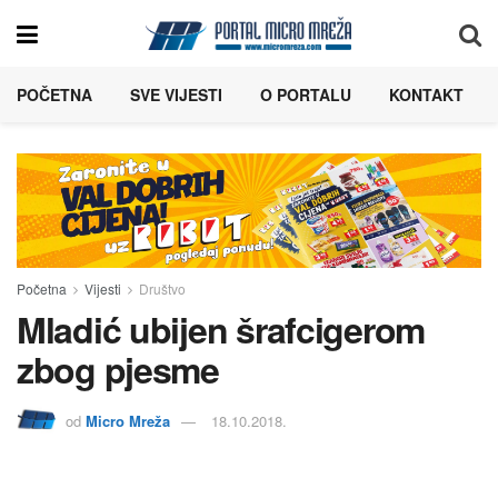
POČETNA
SVE VIJESTI
O PORTALU
KONTAKT
Početna
Vijesti
Društvo
Mladić ubijen šrafcigerom
zbog pjesme
od
Micro Mreža
18.10.2018.