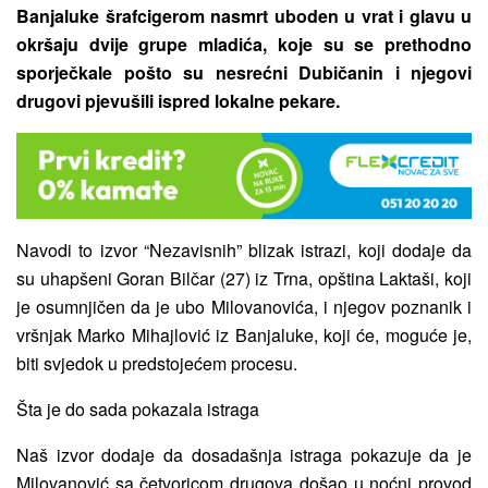
Banjaluke šrafcigerom nasmrt uboden u vrat i glavu u
okršaju dvije grupe mladića, koje su se prethodno
sporječkale pošto su nesrećni Dubičanin i njegovi
drugovi pjevušili ispred lokalne pekare.
Navodi to izvor “Nezavisnih” blizak istrazi, koji dodaje da
su uhapšeni Goran Bilčar (27) iz Trna, opština Laktaši, koji
je osumnjičen da je ubo Milovanovića, i njegov poznanik i
vršnjak Marko Mihajlović iz Banjaluke, koji će, moguće je,
biti svjedok u predstojećem procesu.
Šta je do sada pokazala istraga
Naš izvor dodaje da dosadašnja istraga pokazuje da je
Milovanović sa četvoricom drugova došao u noćni provod