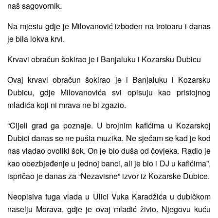
naš sagovornik.
Na mjestu gdje je Milovanović izboden na trotoaru i danas
je bila lokva krvi.
Krvavi obračun šokirao je i Banjaluku i Kozarsku Dubicu
Ovaj krvavi obračun šokirao je i Banjaluku i Kozarsku
Dubicu, gdje Milovanovića svi opisuju kao pristojnog
mladića koji ni mrava ne bi zgazio.
“Cijeli grad ga poznaje. U brojnim kafićima u Kozarskoj
Dubici danas se ne pušta muzika. Ne sjećam se kad je kod
nas vladao ovoliki šok. On je bio duša od čovjeka. Radio je
kao obezbjeđenje u jednoj banci, ali je bio i DJ u kafićima”,
ispričao je danas za “Nezavisne” izvor iz Kozarske Dubice.
Neopisiva tuga vlada u Ulici Vuka Karadžića u dubičkom
naselju Morava, gdje je ovaj mladić živio. Njegovu kuću