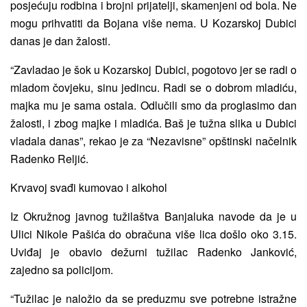
posjećuju rodbina i brojni prijatelji, skamenjeni od bola. Ne
mogu prihvatiti da Bojana više nema. U Kozarskoj Dubici
danas je dan žalosti.
“Zavladao je šok u Kozarskoj Dubici, pogotovo jer se radi o
mladom čovjeku, sinu jedincu. Radi se o dobrom mladiću,
majka mu je sama ostala. Odlučili smo da proglasimo dan
žalosti, i zbog majke i mladića. Baš je tužna slika u Dubici
vladala danas”, rekao je za “Nezavisne” opštinski načelnik
Radenko Reljić.
Krvavoj svađi kumovao i alkohol
Iz Okružnog javnog tužilaštva Banjaluka navode da je u
Ulici Nikole Pašića do obračuna više lica došlo oko 3.15.
Uviđaj je obavio dežurni tužilac Radenko Janković,
zajedno sa policijom.
“Tužilac je naložio da se preduzmu sve potrebne istražne