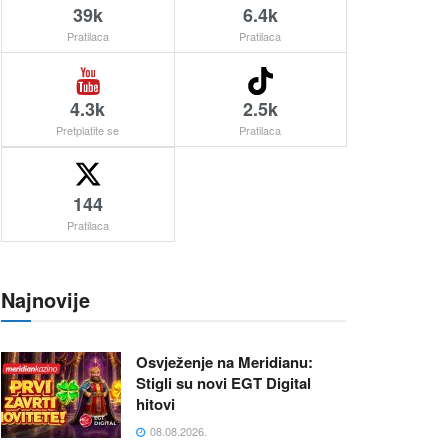
39k
6.4k
Pratilaca
Pratilaca
4.3k
2.5k
Pretplatite se
Pratilaca
144
Pratilaca
Najnovije
Osvježenje na Meridianu:
Stigli su novi EGT Digital
hitovi
08.08.2026.