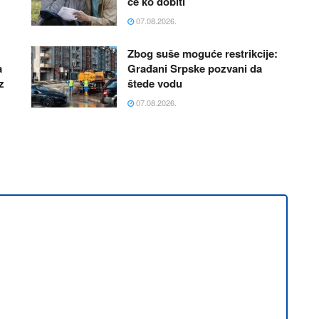
će ko dobiti
07.08.2026.
Zbog suše mogućе restrikcije:
a
Građani Srpske pozvani da
z
štede vodu
07.08.2026.