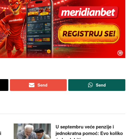
Send
Send
U septembru veće penzije i
i
jednokratna pomoć: Evo koliko