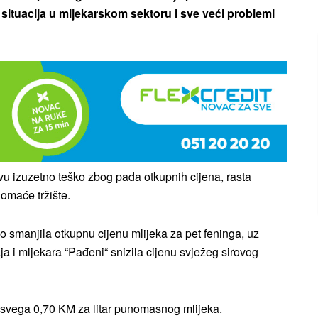
 situacija u mljekarskom sektoru i sve veći problemi
vu izuzetno teško zbog pada otkupnih cijena, rasta
domaće tržište.
no smanjila otkupnu cijenu mlijeka za pet feninga, uz
ja i mljekara “Pađeni“ snizila cijenu svježeg sirovog
u svega 0,70 KM za litar punomasnog mlijeka.