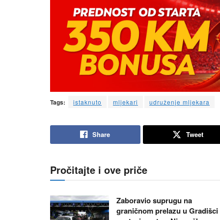
Tags:
istaknuto
mljekari
udruženje mljekara
Share
Tweet
Pročitajte i ove priče
Zaboravio suprugu na
graničnom prelazu u Gradišci 