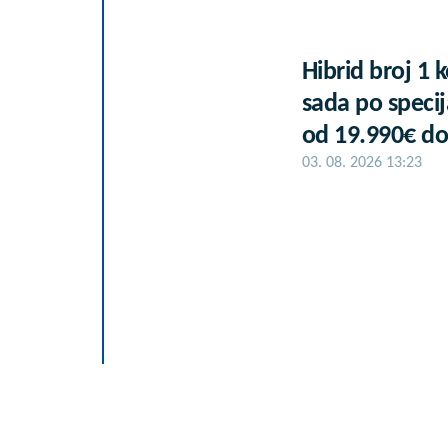
Hibrid broj 1 
sada po specij
od 19.990€ do
03. 08. 2026 13:23
25.000 kupaca