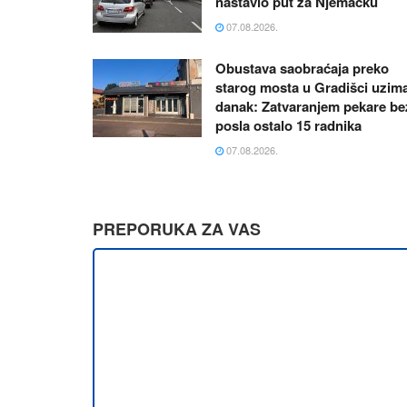
nastavio put za Njemačku
07.08.2026.
Obustava saobraćaja preko
starog mosta u Gradišci uzim
danak: Zatvaranjem pekare be
posla ostalo 15 radnika
07.08.2026.
PREPORUKA ZA VAS