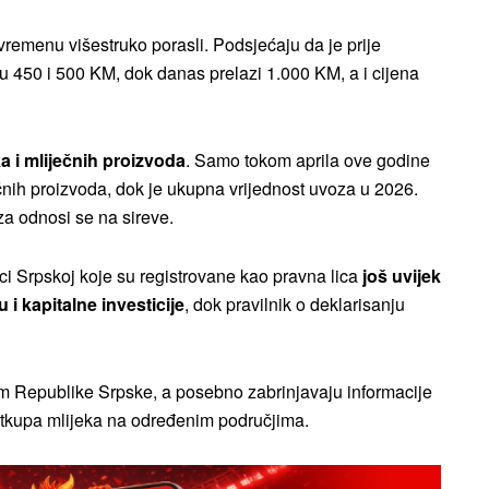
vremenu višestruko porasli. Podsjećaju da je prije
 450 i 500 KM, dok danas prelazi 1.000 KM, a i cijena
a i mliječnih proizvoda
. Samo tokom aprila ove godine
čnih proizvoda, dok je ukupna vrijednost uvoza u 2026.
za odnosi se na sireve.
i Srpskoj koje su registrovane kao pravna lica
još uvijek
i kapitalne investicije
, dok pravilnik o deklarisanju
om Republike Srpske, a posebno zabrinjavaju informacije
otkupa mlijeka na određenim područjima.