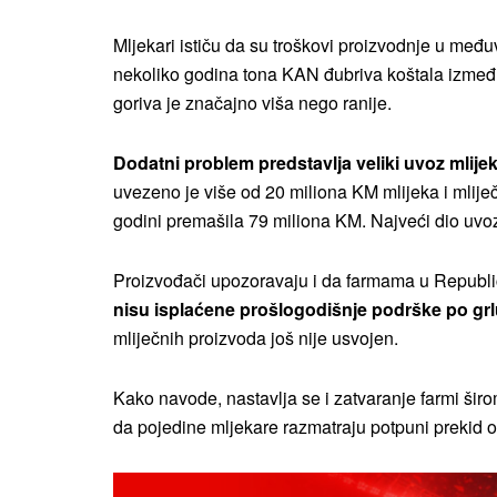
Mljekari ističu da su troškovi proizvodnje u među
nekoliko godina tona KAN đubriva koštala između
goriva je značajno viša nego ranije.
Dodatni problem predstavlja veliki uvoz mlijek
uvezeno je više od 20 miliona KM mlijeka i mlije
godini premašila 79 miliona KM. Najveći dio uvo
Proizvođači upozoravaju i da farmama u Republic
nisu isplaćene prošlogodišnje podrške po grlu 
mliječnih proizvoda još nije usvojen.
Kako navode, nastavlja se i zatvaranje farmi šir
da pojedine mljekare razmatraju potpuni prekid 