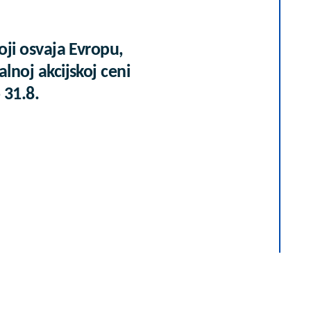
koji osvaja Evropu,
alnoj akcijskoj ceni
 31.8.
 već kupuje uz