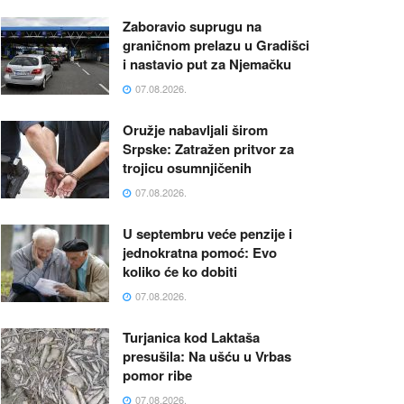
Zaboravio suprugu na
graničnom prelazu u Gradišci
i nastavio put za Njemačku
07.08.2026.
Oružje nabavljali širom
Srpske: Zatražen pritvor za
trojicu osumnjičenih
07.08.2026.
U septembru veće penzije i
jednokratna pomoć: Evo
koliko će ko dobiti
07.08.2026.
Turjanica kod Laktaša
presušila: Na ušću u Vrbas
pomor ribe
07.08.2026.