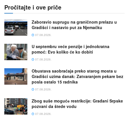
Pročitajte i ove priče
Zaboravio suprugu na graničnom prelazu u
Gradišci i nastavio put za Njemačku
07.08.2026.
U septembru veće penzije i jednokratna
pomoć: Evo koliko će ko dobiti
07.08.2026.
Obustava saobraćaja preko starog mosta u
Gradišci uzima danak: Zatvaranjem pekare bez
posla ostalo 15 radnika
07.08.2026.
Zbog suše mogućе restrikcije: Građani Srpske
pozvani da štede vodu
07.08.2026.