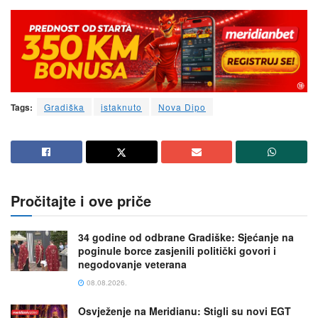
Tags:
Gradiška
istaknuto
Nova Dipo
Pročitajte i ove priče
34 godine od odbrane Gradiške: Sjećanje na
poginule borce zasjenili politički govori i
negodovanje veterana
08.08.2026.
Osvježenje na Meridianu: Stigli su novi EGT