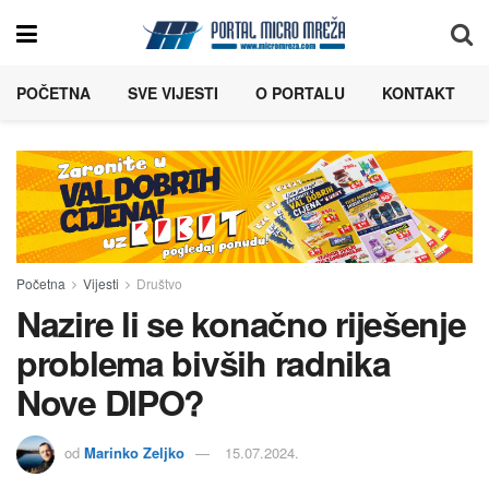
POČETNA
SVE VIJESTI
O PORTALU
KONTAKT
Početna
Vijesti
Društvo
Nazire li se konačno riješenje
problema bivših radnika
Nove DIPO?
od
Marinko Zeljko
15.07.2024.