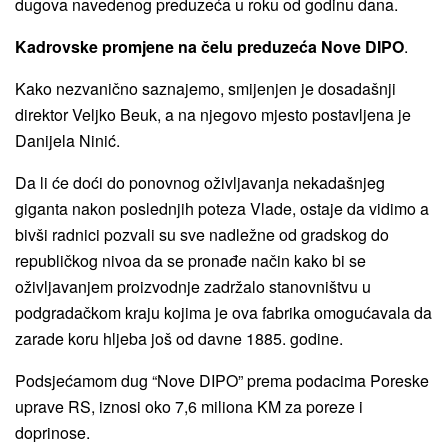
dugova navedenog preduzeća u roku od godinu dana.
Kadrovske promjene na čelu preduzeća Nove DIPO
.
Kako nezvanično saznajemo, smijenjen je dosadašnji
direktor Veljko Beuk, a na njegovo mjesto postavljena je
Danijela Ninić.
Da li će doći do ponovnog oživljavanja nekadašnjeg
giganta nakon poslednjih poteza Vlade, ostaje da vidimo a
bivši radnici pozvali su sve nadležne od gradskog do
republičkog nivoa da se pronađe način kako bi se
oživljavanjem proizvodnje zadržalo stanovništvu u
podgradačkom kraju kojima je ova fabrika omogućavala da
zarade koru hljeba još od davne 1885. godine.
Podsjećamom dug “Nove DIPO” prema podacima Poreske
uprave RS, iznosi oko 7,6 miliona KM za poreze i
doprinose.