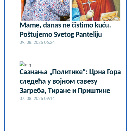
Mame, danas ne čistimo kuću.
Poštujemo Svetog Panteliju
09. 08. 2026 06:24
Сазнања „Политике”: Црна Гора
следећа у војном савезу
Загреба, Тиране и Приштине
07. 08. 2026 09:14