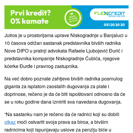
Jutros je u prostorijama uprave Niskogradnje u Banjaluci u
10 časova održan sastanak predstavnika bivših radnika
Nove DIPO u pratnji advokata Rafaele Ljubojević Đurić i
predstavnika kompanije Niskogradnje Ćubića, njegove
kćerke Đurđe i pravnog zastupnika.
Na već dobro poznate zahtjeve bivših radnika posrnulog
giganta za isplatom zaostalih dugovanja za plate i
doprinose, rečeno je da će biti ispoštovani odnosno da će
se u roku godine dana izmiriti sva navedana dugovanja.
“Na sastanku nam je rečeno da će radnici koji su dobili
otkaz
moći ostvariti svoja prava sa biroa, a bivšim
radnicima koji ispunjavaju uslove za penziju biće u