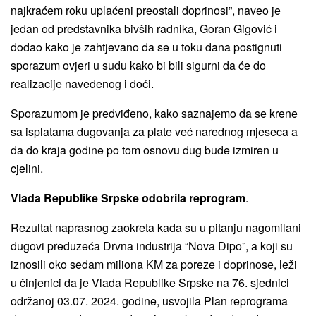
najkraćem roku uplaćeni preostali doprinosi”, naveo je
jedan od predstavnika bivših radnika, Goran Gigović i
dodao kako je zahtjevano da se u toku dana postignuti
sporazum ovjeri u sudu kako bi bili sigurni da će do
realizacije navedenog i doći.
Sporazumom je predviđeno, kako saznajemo da se krene
sa isplatama dugovanja za plate već narednog mjeseca a
da do kraja godine po tom osnovu dug bude izmiren u
cjelini.
Vlada Republike Srpske odobrila reprogram
.
Rezultat naprasnog zaokreta kada su u pitanju nagomilani
dugovi preduzeća Drvna industrija “Nova Dipo”, a koji su
iznosili oko sedam miliona KM za poreze i doprinose, leži
u činjenici da je Vlada Republike Srpske na 76. sjednici
održanoj 03.07. 2024. godine, usvojila Plan reprograma