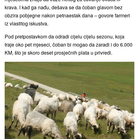
krava. I kad ga nađu, dešava se da čoban glavom bez
obzira pobjegne nakon petnaestak dana – govore farmeri
iz vlastitog iskustva.
Pod pretpostavkom da odradi cijelu cijelu sezonu, koja
traje oko pet mjeseci, čoban bi mogao da zaradi i do 6.000
KM, što je skoro deset prosječnih plata u privredi.