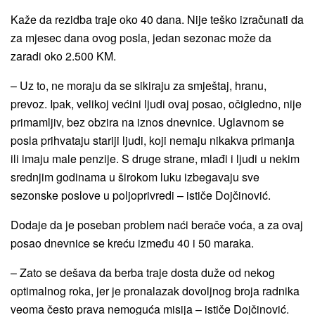
Kaže da rezidba traje oko 40 dana. Nije teško izračunati da
za mjesec dana ovog posla, jedan sezonac može da
zaradi oko 2.500 KM.
– Uz to, ne moraju da se sikiraju za smještaj, hranu,
prevoz. Ipak, velikoj većini ljudi ovaj posao, očigledno, nije
primamljiv, bez obzira na iznos dnevnice. Uglavnom se
posla prihvataju stariji ljudi, koji nemaju nikakva primanja
ili imaju male penzije. S druge strane, mlađi i ljudi u nekim
srednjim godinama u širokom luku izbegavaju sve
sezonske poslove u poljoprivredi – ističe Dojčinović.
Dodaje da je poseban problem naći berače voća, a za ovaj
posao dnevnice se kreću između 40 i 50 maraka.
– Zato se dešava da berba traje dosta duže od nekog
optimalnog roka, jer je pronalazak dovoljnog broja radnika
veoma često prava nemoguća misija – ističe Dojčinović.