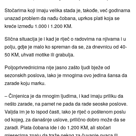
Stočarima koji imaju velika stada je, takođe, već godinama
unazad problem da nađu čobana, uprkos plati koja se
kreće između 1.000 i 1.200 KM.
Slična situacija je i kad je riječ o radovima na njivama i u
polju, gdje je malo ko spreman da se, za dnevnicu od 40-
50 KM, uhvati motike ili grabulja.
Poljoprivrednicima nije jasno zašto ljudi bježe od
sezonskih poslova, iako je mnogima ovo jedina šansa da
zarade koju marku.
– Činjenica je da mnogim ljudima, i kad imaju priliku da
nešto zarade, na pamet ne pada da rade seoske poslove.
Valjda im je to ispod časti, iako je riječ o poštenom poslu
od kojeg, za današnje uslove, prilično dobro može da se
zaradi. Plata čobana ide i do 1.200 KM, ali stočari
mjesecima znaju da traže nekog za čuvanje ovaca ili