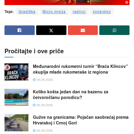
Tags:
Gradiška
Micro mreža
radnici
voćarstvo
Pročitajte i ove priče
Međunarodni rukometni turnir “Braća Klincov”
okuplja mlade rukometaše iz regiona
06.08.2026.
Koliko košta jedan dan na bazenu za
četvoročlanu porodicu?
06.08.2026.
Gužve na granicama: Pojačan saobraćaj prema
Hrvatskoj i Crnoj Gori
06.08.2026.