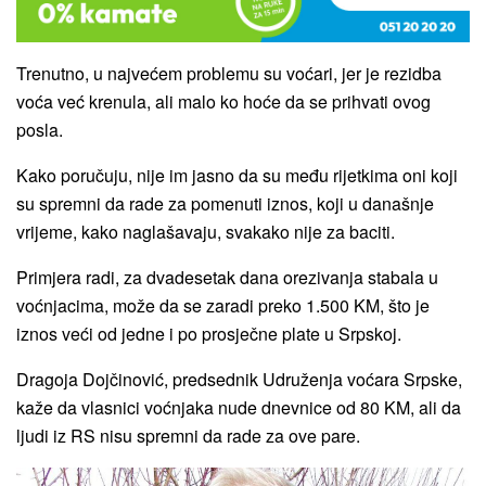
Trenutno, u najvećem problemu su voćari, jer je rezidba
voća već krenula, ali malo ko hoće da se prihvati ovog
posla.
Kako poručuju, nije im jasno da su među rijetkima oni koji
su spremni da rade za pomenuti iznos, koji u današnje
vrijeme, kako naglašavaju, svakako nije za baciti.
Primjera radi, za dvadesetak dana orezivanja stabala u
voćnjacima, može da se zaradi preko 1.500 KM, što je
iznos veći od jedne i po prosječne plate u Srpskoj.
Dragoja Dojčinović, predsednik Udruženja voćara Srpske,
kaže da vlasnici voćnjaka nude dnevnice od 80 KM, ali da
ljudi iz RS nisu spremni da rade za ove pare.