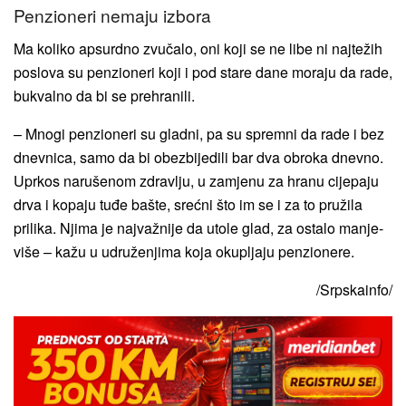
Penzioneri nemaju izbora
Ma koliko apsurdno zvučalo, oni koji se ne libe ni najtežih
poslova su penzioneri koji i pod stare dane moraju da rade,
bukvalno da bi se prehranili.
– Mnogi penzioneri su gladni, pa su spremni da rade i bez
dnevnica, samo da bi obezbijedili bar dva obroka dnevno.
Uprkos narušenom zdravlju, u zamjenu za hranu cijepaju
drva i kopaju tuđe bašte, srećni što im se i za to pružila
prilika. Njima je najvažnije da utole glad, za ostalo manje-
više – kažu u udruženjima koja okupljaju penzionere.
/Srpskainfo/