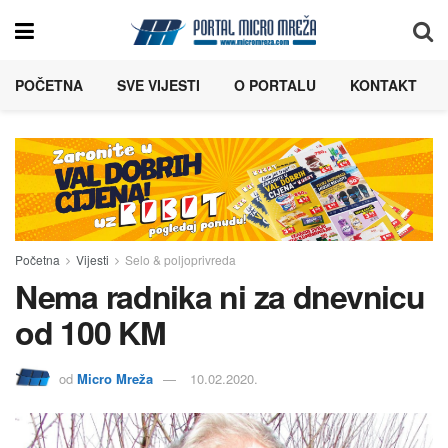
POČETNA
SVE VIJESTI
O PORTALU
KONTAKT
Početna
Vijesti
Selo & poljoprivreda
Nema radnika ni za dnevnicu
od 100 KM
od
Micro Mreža
10.02.2020.