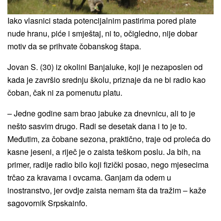
Iako vlasnici stada potencijalnim pastirima pored plate
nude hranu, piće i smještaj, ni to, očigledno, nije dobar
motiv da se prihvate čobanskog štapa.
Jovan S. (30) iz okolini Banjaluke, koji je nezaposlen od
kada je završio srednju školu, priznaje da ne bi radio kao
čoban, čak ni za pomenutu platu.
– Jedne godine sam brao jabuke za dnevnicu, ali to je
nešto sasvim drugo. Radi se desetak dana i to je to.
Međutim, za čobane sezona, praktično, traje od proleća do
kasne jeseni, a riječ je o zaista teškom poslu. Ja bih, na
primer, radije radio bilo koji fizički posao, nego mjesecima
trčao za kravama i ovcama. Ganjam da odem u
inostranstvo, jer ovdje zaista nemam šta da tražim – kaže
sagovornik Srpskainfo.