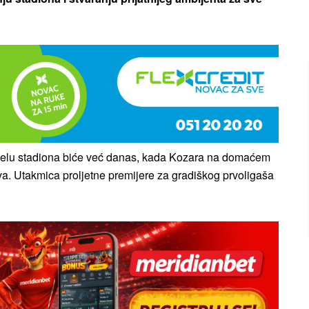
dijelu stadiona biće već danas, kada Kozara na domaćem
va. Utakmica proljetne premijere za gradiškog prvoligaša