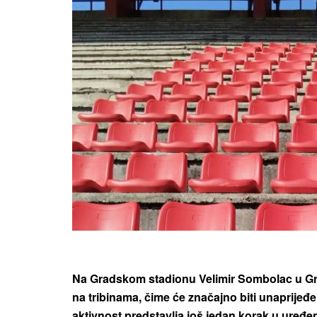
Na Gradskom stadionu Velimir Sombolac u Grad
na tribinama, čime će značajno biti unaprijeđ
aktivnost predstavlja još jedan korak u uređen