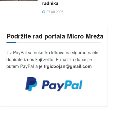
radnika
07.08.2026.
Podržite rad portala Micro Mreža
Uz PayPal sa nekoliko klikova na siguran način
donirate iznos koji želite. E-mail za donacije
putem PayPal-a je
trgicbojan@gmail.com