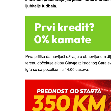
ljubitelje fudbala.
Prva prilika da navijači uživaju u obnovljenom 
terenu dočekuje ekipu Slavije iz Istočnog Saraje
igra se sa početkom u 14.00 časova.