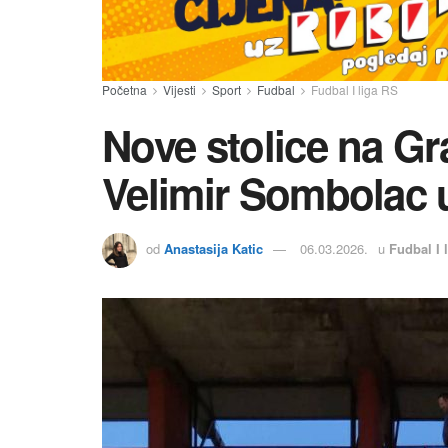
Početna
Vijesti
Sport
Fudbal
Fudbal I liga RS
Nove stolice na G
Velimir Sombolac 
od
Anastasija Katic
06.03.2026.
u
Fudbal I 