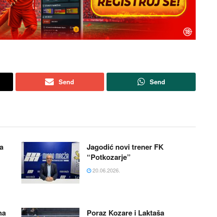
Send
Send
a
Jagodić novi trener FK
“Potkozarje”
20.06.2026.
na
Poraz Kozare i Laktaša