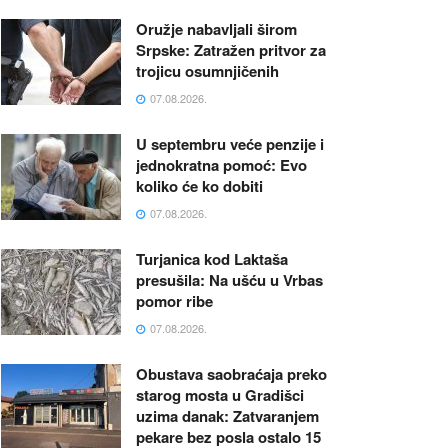
Oružje nabavljali širom
Srpske: Zatražen pritvor za
trojicu osumnjičenih
07.08.2026.
U septembru veće penzije i
jednokratna pomoć: Evo
koliko će ko dobiti
07.08.2026.
Turjanica kod Laktaša
presušila: Na ušću u Vrbas
pomor ribe
07.08.2026.
Obustava saobraćaja preko
starog mosta u Gradišci
uzima danak: Zatvaranjem
pekare bez posla ostalo 15