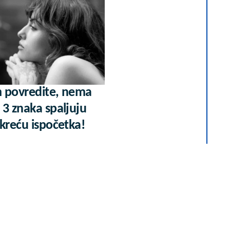
 povredite, nema
 3 znaka spaljuju
kreću ispočetka!