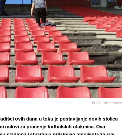
FOTO: Micro mreža
išci ovih dana u toku je postavljanje novih stolica
eni uslovi za praćenje fudbalskih utakmica. Ova
ju stadiona i stvaranju prijatnijeg ambijenta za sve