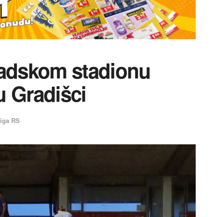
radskom stadionu
u Gradišci
liga RS