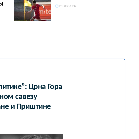
bi
21.03.2026.
итике”: Црна Гора
јном савезу
ане и Приштине