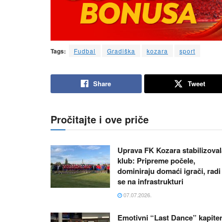
Tags:
Fudbal
Gradiška
kozara
sport
Share
Tweet
Pročitajte i ove priče
Uprava FK Kozara stabilizoval
klub: Pripreme počele,
dominiraju domaći igrači, radi
se na infrastrukturi
07.07.2026.
Emotivni “Last Dance” kapite