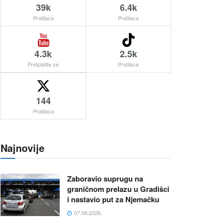
39k
6.4k
Pratilaca
Pratilaca
4.3k
2.5k
Pretplatite se
Pratilaca
144
Pratilaca
Najnovije
Zaboravio suprugu na
graničnom prelazu u Gradišci
i nastavio put za Njemačku
07.08.2026.