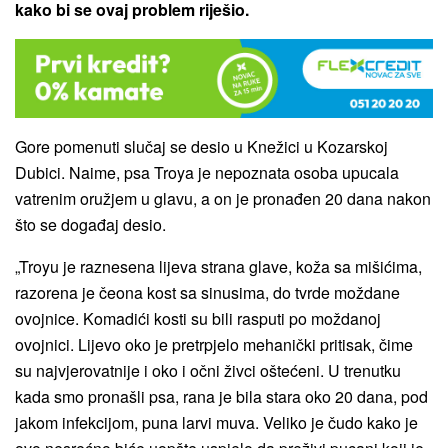
kako bi se ovaj problem riješio.
Gore pomenuti slučaj se desio u Knežici u Kozarskoj
Dubici. Naime, psa Troya je nepoznata osoba upucala
vatrenim oružjem u glavu, a on je pronađen 20 dana nakon
što se događaj desio.
„Troyu je raznesena lijeva strana glave, koža sa mišićima,
razorena je čeona kost sa sinusima, do tvrde moždane
ovojnice. Komadići kosti su bili rasputi po moždanoj
ovojnici. Lijevo oko je pretrpjelo mehanički pritisak, čime
su najvjerovatnije i oko i očni živci oštećeni. U trenutku
kada smo pronašli psa, rana je bila stara oko 20 dana, pod
jakom infekcijom, puna larvi muva. Veliko je čudo kako je