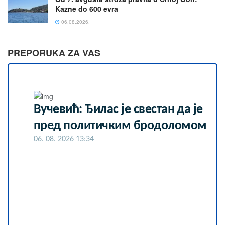
Kazne do 600 evra
06.08.2026.
PREPORUKA ZA VAS
Вучевић: Ђилас је свестан да је
пред политичким бродоломом
06. 08. 2026 13:34