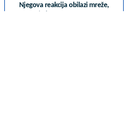
Njegova reakcija obilazi mreže,
"ovo nigde nema"
07. 08. 2026 07:22
Da li je genetika zaslužna za
rađanje blizanaca? Istina o
naslednim faktorima i blizanačkoj
trudnoći