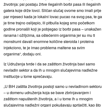
životinja: psi postaju žrtve ilegalnih borbi pasa ili ilegalnih
gatera koje drže lovci. Sličan slučaj ovome smo imali prije
par mjeseci kada je lokalni lovac pucao na svog psa, te ga
je time trajno oslijepio, ili pitbulla kojeg smo početkom
godine pronašli koji je pobjegao iz borbi pasa – unakažen
ranama i ožiljcima, sa oštećenim organima jer su mu ti
monstrumi davali enormne količine steroida i proteina
injekciono, te je imao problema maltene sa svim
organima“, dodaju oni.
Iz Udruženja tvrde i da se zaštitom životinja bavi samo
nevladin sektor a da ih u mnogim slučajevima nadležne
institucije u tome sprečavaju.
„U BiH zaštita životinja postoji samo u nevladinom sektoru
– u domenu udruženja koja se bave zbrinjavanjem i
zaštitom napuštenih životinja, a i u tome ih u mnogim
slučajevima nadležni organi pokušavaju spriječiti, kao što