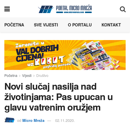
POČETNA
SVE VIJESTI
O PORTALU
KONTAKT
Početna
Vijesti
Društvo
Novi slučaj nasilja nad
životinjama: Pas upucan u
glavu vatrenim oružjem
od
Micro Mreža
02.11.2020.