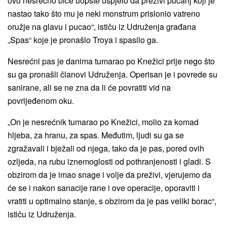
ovo nesrećno biće uopšte uspjelo da preživi pucanj koji je
nastao tako što mu je neki monstrum prislonio vatreno
oružje na glavu i pucao“, ističu iz Udruženja građana
„Spas“ koje je pronašlo Troya i spasilo ga.
Nesrećni pas je danima tumarao po Knežici prije nego što
su ga pronašli članovi Udruženja. Operisan je i povrede su
sanirane, ali se ne zna da li će povratiti vid na
povrijeđenom oku.
„On je nesrećnik tumarao po Knežici, molio za komad
hljeba, za hranu, za spas. Međutim, ljudi su ga se
zgražavali i bježali od njega, tako da je pas, pored ovih
ozljeda, na rubu iznemoglosti od pothranjenosti i gladi. S
obzirom da je imao snage i volje da preživi, vjerujemo da
će se i nakon sanacije rane i ove operacije, oporaviti i
vratiti u optimalno stanje, s obzirom da je pas veliki borac“,
ističu iz Udruženja.