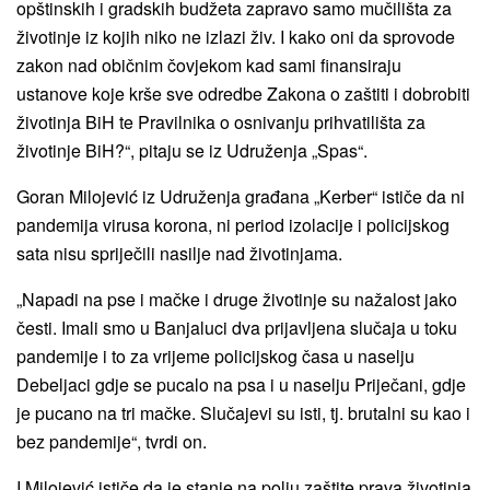
opštinskih i gradskih budžeta zapravo samo mučilišta za
životinje iz kojih niko ne izlazi živ. I kako oni da sprovode
zakon nad običnim čovjekom kad sami finansiraju
ustanove koje krše sve odredbe Zakona o zaštiti i dobrobiti
životinja BiH te Pravilnika o osnivanju prihvatilišta za
životinje BiH?“, pitaju se iz Udruženja „Spas“.
Goran Milojević iz Udruženja građana „Kerber“ ističe da ni
pandemija virusa korona, ni period izolacije i policijskog
sata nisu spriječili nasilje nad životinjama.
„Napadi na pse i mačke i druge životinje su nažalost jako
česti. Imali smo u Banjaluci dva prijavljena slučaja u toku
pandemije i to za vrijeme policijskog časa u naselju
Debeljaci gdje se pucalo na psa i u naselju Priječani, gdje
je pucano na tri mačke. Slučajevi su isti, tj. brutalni su kao i
bez pandemije“, tvrdi on.
I Milojević ističe da je stanje na polju zaštite prava životinja