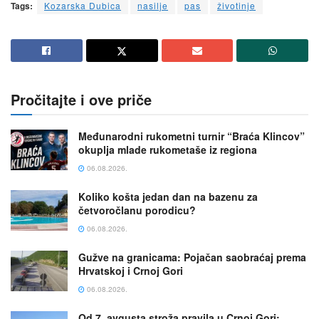
Tags:
Kozarska Dubica
nasilje
pas
životinje
Pročitajte i ove priče
Međunarodni rukometni turnir “Braća Klincov”
okuplja mlade rukometaše iz regiona
06.08.2026.
Koliko košta jedan dan na bazenu za
četvoročlanu porodicu?
06.08.2026.
Gužve na granicama: Pojačan saobraćaj prema
Hrvatskoj i Crnoj Gori
06.08.2026.
Od 7. avgusta stroža pravila u Crnoj Gori: