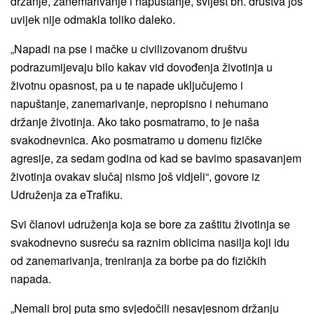
držanje, zanemarivanje i napuštanje, svijest bh. društva još
uvijek nije odmakla toliko daleko.
„Napadi na pse i mačke u civilizovanom društvu
podrazumijevaju bilo kakav vid dovođenja životinja u
životnu opasnost, pa u te napade uključujemo i
napuštanje, zanemarivanje, nepropisno i nehumano
držanje životinja. Ako tako posmatramo, to je naša
svakodnevnica. Ako posmatramo u domenu fizičke
agresije, za sedam godina od kad se bavimo spasavanjem
životinja ovakav slučaj nismo još vidjeli“, govore iz
Udruženja za eTrafiku.
Svi članovi udruženja koja se bore za zaštitu životinja se
svakodnevno susreću sa raznim oblicima nasilja koji idu
od zanemarivanja, treniranja za borbe pa do fizičkih
napada.
„Nemali broj puta smo svjedočili nesavjesnom držanju