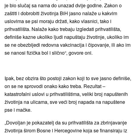
je bio slučaj sa nama do unazad dvije godine. Zakon o
zaštiti i dobrobiti životinja BiH jasno nalaže u kakvim
uslovima se psi moraju držati, kako vlasnici, tako i
prihvatilišta. Nalaže kako trebaju izgledati prihvatilišta,
definiše kazne ukoliko ljudi napuštaju životinje, ukoliko im
se ne obezbijedi redovna vakcinacija i čipovanje, ili ako im
se nanosi fizička bol i slično“, govore oni.
Ipak, bez obzira što postoji zakon koji to sve jasno definiše,
on se ne sprovodi onako kako treba. Rezultat –
katastrofalni uslovi u prihvatilištima, veliki broj napuštenih
životinja na ulicama, sve veći broj napada na napuštene
pse i mačke.
„Dovoljan je pokazatelj da su prihvatilišta za zbrinjavanje
životinja širom Bosne i Hercegovine koja se finansiraju iz