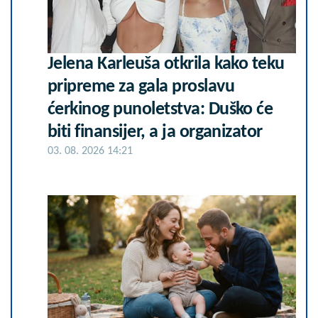
Jelena Karleuša otkrila kako teku
pripreme za gala proslavu
ćerkinog punoletstva: Duško će
biti finansijer, a ja organizator
03. 08. 2026 14:21