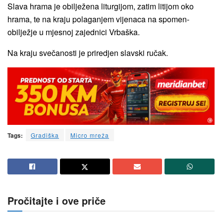
Slava hrama je obilježena liturgijom, zatim litijom oko
hrama, te na kraju polaganjem vijenaca na spomen-
obilježje u mjesnoj zajednici Vrbaška.
Na kraju svečanosti je priredjen slavski ručak.
Tags:
Gradiška
Micro mreža
Pročitajte i ove priče