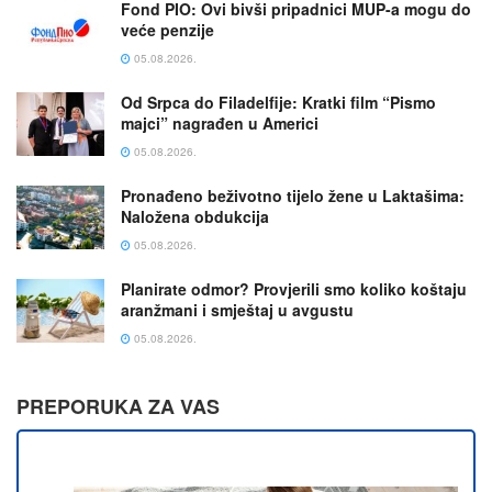
Fond PIO: Ovi bivši pripadnici MUP-a mogu do
veće penzije
05.08.2026.
Od Srpca do Filadelfije: Kratki film “Pismo
majci” nagrađen u Americi
05.08.2026.
Pronađeno beživotno tijelo žene u Laktašima:
Naložena obdukcija
05.08.2026.
Planirate odmor? Provjerili smo koliko koštaju
aranžmani i smještaj u avgustu
05.08.2026.
PREPORUKA ZA VAS