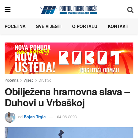
POČETNA
SVE VIJESTI
O PORTALU
KONTAKT
Početna
Vijesti
Društvo
Obilježena hramovna slava –
Duhovi u Vrbaškoj
od
Bojan Trgic
04.06.2023.