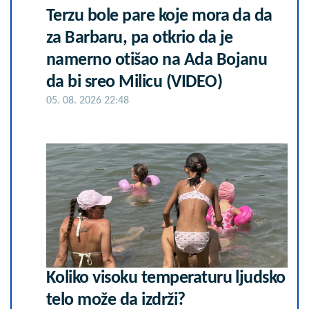
Terzu bole pare koje mora da da
za Barbaru, pa otkrio da je
namerno otišao na Ada Bojanu
da bi sreo Milicu (VIDEO)
05. 08. 2026 22:48
Koliko visoku temperaturu ljudsko
telo može da izdrži?