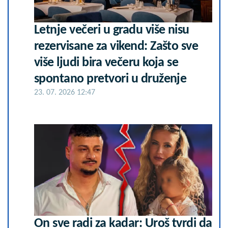
Letnje večeri u gradu više nisu
rezervisane za vikend: Zašto sve
više ljudi bira večeru koja se
spontano pretvori u druženje
23. 07. 2026 12:47
On sve radi za kadar: Uroš tvrdi da