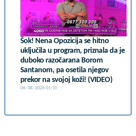
Šok! Nena Opozicija se hitno
uključila u program, priznala da je
duboko razočarana Borom
Santanom, pa osetila njegov
prekor na svojoj koži! (VIDEO)
06. 08. 2026 01:10