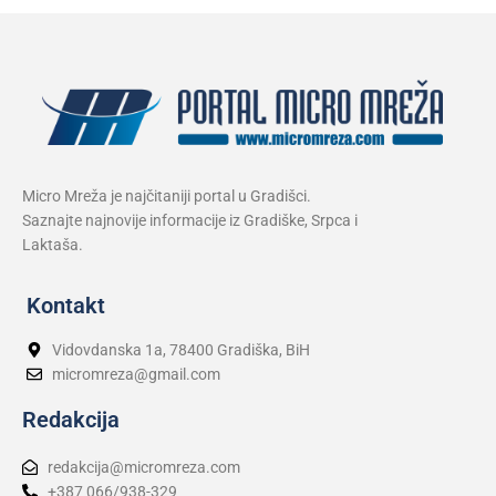
Micro Mreža je najčitaniji portal u Gradišci.
Saznajte najnovije informacije iz Gradiške, Srpca i
Laktaša.
Kontakt
Vidovdanska 1a, 78400 Gradiška, BiH
micromreza@gmail.com
Redakcija
redakcija@micromreza.com
+387 066/938-329