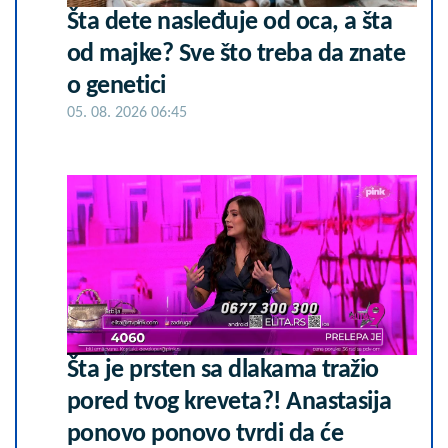
Šta dete nasleđuje od oca, a šta
od majke? Sve što treba da znate
o genetici
05. 08. 2026 06:45
Šta je prsten sa dlakama tražio
pored tvog kreveta?! Anastasija
ponovo ponovo tvrdi da će