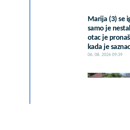
Marija (3) se i
samo je nestal
otac je prona
kada je saznao
06. 08. 2026 09:39
Zovu ih srpski 