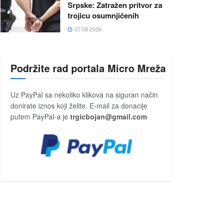
Srpske: Zatražen pritvor za
trojicu osumnjičenih
07.08.2026.
Podržite rad portala Micro Mreža
Uz PayPal sa nekoliko klikova na siguran način
donirate iznos koji želite. E-mail za donacije
putem PayPal-a je
trgicbojan@gmail.com