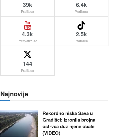
39k
6.4k
Pratilaca
Pratilaca
4.3k
2.5k
Pretplatite se
Pratilaca
144
Pratilaca
Najnovije
Rekordno niska Sava u
Gradišci: Izronila brojna
ostrvca duž njene obale
(VIDEO)