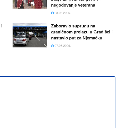
negodovanje veterana
08.08.2026.
i
Zaboravio suprugu na
graničnom prelazu u Gradišci i
nastavio put za Njemačku
07.08.2026.