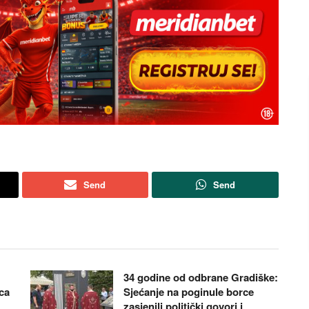
Send
Send
34 godine od odbrane Gradiške:
vca
Sjećanje na poginule borce
zasjenili politički govori i