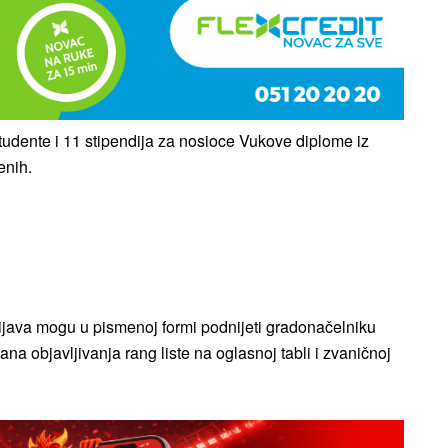
udente i 11 stipendija za nosioce Vukove diplome iz
enih.
rijava mogu u pismenoj formi podnijeti gradonačelniku
a objavljivanja rang liste na oglasnoj tabli i zvaničnoj