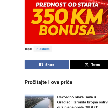
Tags:
istaknuto
Share
Tweet
Pročitajte i ove priče
Rekordno niska Sava u
Gradišci: Izronila brojna ostr
duž njene obale (VIDEO)