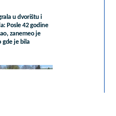
grala u dvorištu i
a: Posle 42 godine
šao, zanemeo je
 gde je bila
"mali Karibi" -