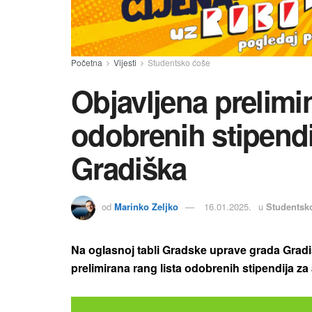
Početna
Vijesti
Studentsko ćoše
Objavljena prelimin
odobrenih stipend
Gradiška
od
Marinko Zeljko
16.01.2025.
u
Studentsk
Na oglasnoj tabli Gradske uprave grada Gradiš
prelimirana rang lista odobrenih stipendija 