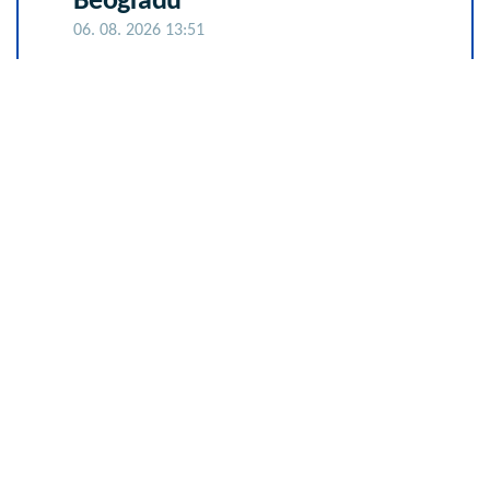
Beogradu
06. 08. 2026 13:51
Piper ušao u centralu DSS, pa
zatekao ovo - Zato i nemate
podršku naroda (VIDEO)
06. 08. 2026 13:52