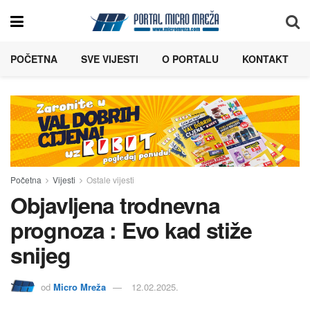
POČETNA
SVE VIJESTI
O PORTALU
KONTAKT
Početna
Vijesti
Ostale vijesti
Objavljena trodnevna
prognoza : Evo kad stiže
snijeg
od
Micro Mreža
12.02.2025.