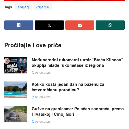
Tags:
snijeg
vrijeme
Pročitajte i ove priče
Međunarodni rukometni turnir “Braća Klincov”
okuplja mlade rukometaše iz regiona
06.08.2026.
Koliko košta jedan dan na bazenu za
četvoročlanu porodicu?
06.08.2026.
Gužve na granicama: Pojačan saobraćaj prema
Hrvatskoj i Crnoj Gori
06.08.2026.