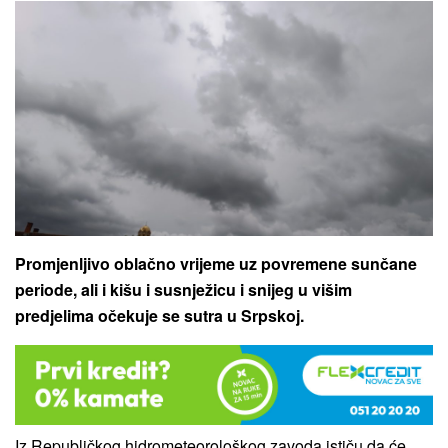
Promjenljivo oblačno vrijeme uz povremene sunčane
periode, ali i kišu i susnježicu i snijeg u višim
predjelima očekuje se sutra u Srpskoj.
Iz Republičkog hidrometeorološkog zavoda ističu da će