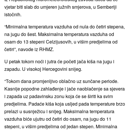
vjetar biti slab do umjeren južnih smjerova, u Semberiji
istočnih.
“Minimalna temperatura vazduha od nula do četiri stepena,
na jugu do šest. Maksimalna temperatura vazduha od
osam do 13 stepeni Celzijusovih, u višim predjelima od
četiri”, navode iz RHMZ.
U petak tokom noći i jutra će početi jača kiša na jugu i
zapadu. U visokoj Hercegovini snijeg.
“Tokom dana promjenljivo oblačno uz sunčane periode.
Kasnije popodne zahlađenje i jače naoblačenje sa sjevera
i zapada uz padavinsku zonu koja će se širiti ka svim
predjelima. Padaće kiša koja usljed pada temperature brzo
prelazi u susnježicu i snijeg. Maksimalna temperatura
vazduha biće ujutru od četiri do osam, na jugu do 11
stepeni, u višim predjelima od jedan stepen. Minimalna