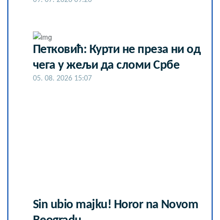
Петковић: Курти не преза ни од
чега у жељи да сломи Србе
05. 08. 2026 15:07
Sin ubio majku! Horor na Novom