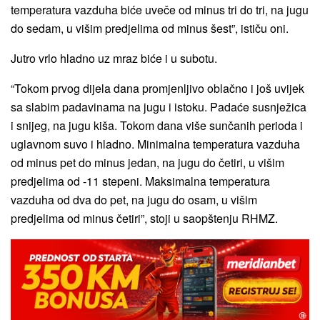
temperatura vazduha biće uveče od minus tri do tri, na jugu
do sedam, u višim predjelima od minus šest”, ističu oni.
Jutro vrlo hladno uz mraz biće i u subotu.
“Tokom prvog dijela dana promjenljivo oblačno i još uvijek
sa slabim padavinama na jugu i istoku. Padaće susnježica
i snijeg, na jugu kiša. Tokom dana više sunčanih perioda i
uglavnom suvo i hladno. Minimalna temperatura vazduha
od minus pet do minus jedan, na jugu do četiri, u višim
predjelima od -11 stepeni. Maksimalna temperatura
vazduha od dva do pet, na jugu do osam, u višim
predjelima od minus četiri”, stoji u saopštenju RHMZ.