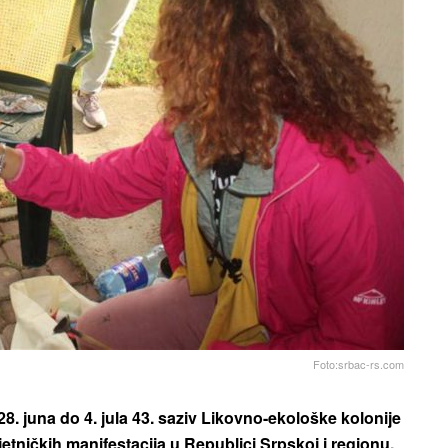
Foto:srbac-rs.com
28. juna do 4. jula 43. saziv Likovno-ekološke kolonije
tničkih manifestacija u Republici Srpskoj i regionu.