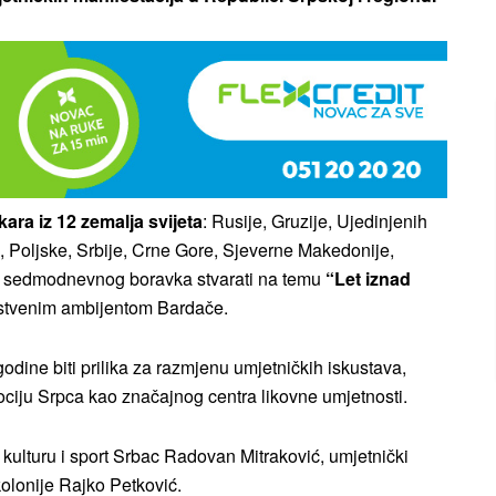
ara iz 12 zemalja svijeta
: Rusije, Gruzije, Ujedinjenih
e, Poljske, Srbije, Crne Gore, Sjeverne Makedonije,
om sedmodnevnog boravka stvarati na temu
“Let iznad
dinstvenim ambijentom Bardače.
dine biti prilika za razmjenu umjetničkih iskustava,
omociju Srpca kao značajnog centra likovne umjetnosti.
a kulturu i sport Srbac Radovan Mitraković, umjetnički
kolonije Rajko Petković.