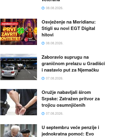
08.08.2026.
Osvježenje na Meridianu:
Stigli su novi EGT Digital
hitovi
08.08.2026.
Zaboravio suprugu na
graničnom prelazu u Gradišci
i nastavio put za Njemačku
07.08.2026.
Oružje nabavljali širom
Srpske: Zatražen pritvor za
trojicu osumnjičenih
07.08.2026.
U septembru veće penzije i
jednokratna pomoć: Evo