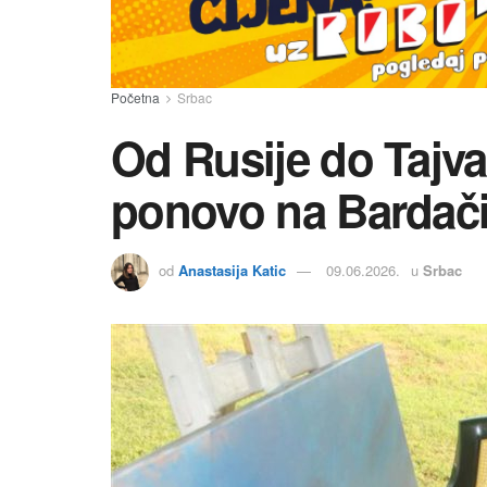
Početna
Srbac
Od Rusije do Tajva
ponovo na Bardač
od
Anastasija Katic
09.06.2026.
u
Srbac