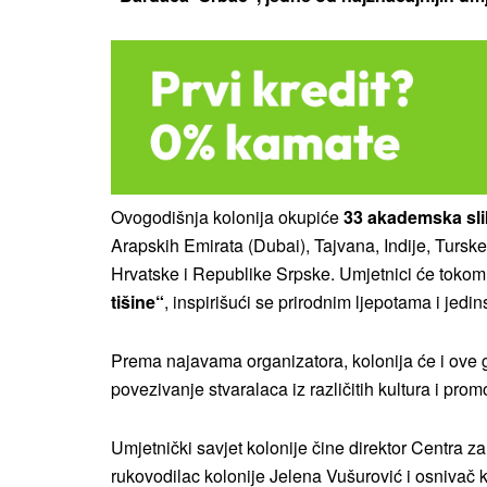
Ovogodišnja kolonija okupiće
33 akademska slik
Arapskih Emirata (Dubai), Tajvana, Indije, Tursk
Hrvatske i Republike Srpske. Umjetnici će tok
tišine“
, inspirišući se prirodnim ljepotama i je
Prema najavama organizatora, kolonija će i ove go
povezivanje stvaralaca iz različitih kultura i pr
Umjetnički savjet kolonije čine direktor Centra z
rukovodilac kolonije Jelena Vušurović i osnivač 