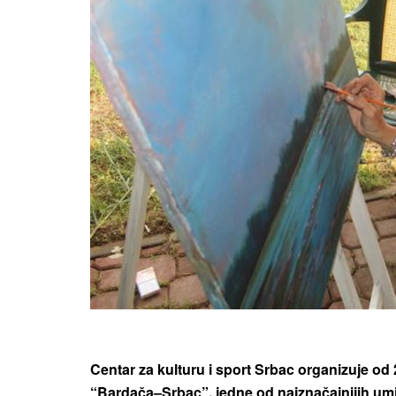
Centar za kulturu i sport Srbac organizuje od 
“Bardača–Srbac”, jedne od najznačajnijih umje