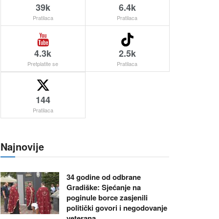
39k
6.4k
Pratilaca
Pratilaca
4.3k
2.5k
Pretplatite se
Pratilaca
144
Pratilaca
Najnovije
34 godine od odbrane
Gradiške: Sjećanje na
poginule borce zasjenili
politički govori i negodovanje
veterana