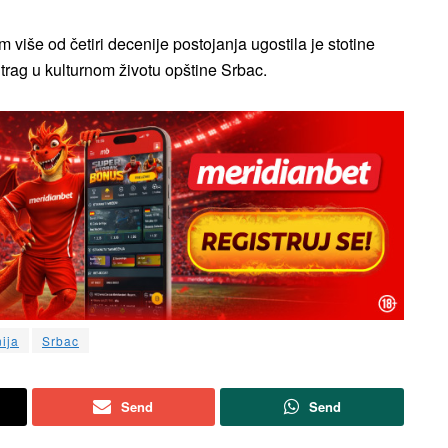
više od četiri decenije postojanja ugostila je stotine
n trag u kulturnom životu opštine Srbac.
ija
Srbac
Send
Send