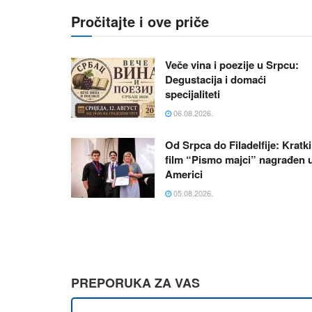
Pročitajte i ove priče
Veče vina i poezije u Srpcu:
Degustacija i domaći
specijaliteti
06.08.2026.
Od Srpca do Filadelfije: Kratki
film “Pismo majci” nagrađen 
Americi
05.08.2026.
PREPORUKA ZA VAS