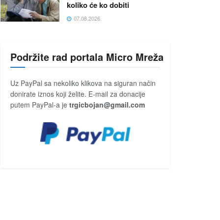
koliko će ko dobiti
07.08.2026.
Podržite rad portala Micro Mreža
Uz PayPal sa nekoliko klikova na siguran način
donirate iznos koji želite. E-mail za donacije
putem PayPal-a je
trgicbojan@gmail.com