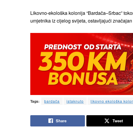
Likovno-ekološka kolonija “Bardača–Srbac” tokom 
umjetnika iz cijelog svijeta, ostavljajući značaja
Tags:
bardača
istaknuto
likovno ekološka kolon
Share
Tweet