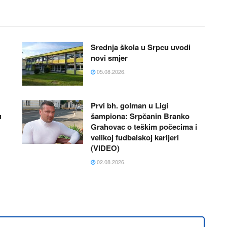
Srednja škola u Srpcu uvodi
novi smjer
05.08.2026.
Prvi bh. golman u Ligi
u
šampiona: Srpčanin Branko
Grahovac o teškim počecima i
velikoj fudbalskoj karijeri
(VIDEO)
02.08.2026.