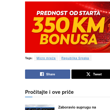
Tags:
Micro mreža
Republika Srpska
Share
Tweet
Pročitajte i ove priče
Zaboravio suprugu na