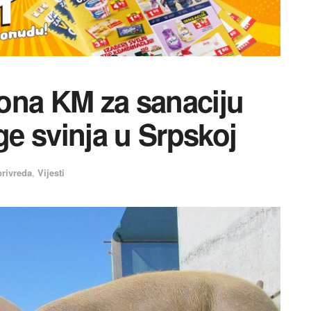
ona KM za sanaciju
ge svinja u Srpskoj
privreda
,
Vijesti