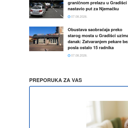
graničnom prelazu u Gradišci 
nastavio put za Njemačku
07.08.2026.
Obustava saobraćaja preko
starog mosta u Gradišci uzim
danak: Zatvaranjem pekare be
posla ostalo 15 radnika
07.08.2026.
PREPORUKA ZA VAS