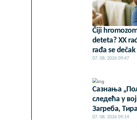
Čiji hromozom
deteta? XX rađ
rađa se dečak
07. 08. 2026 09:47
Сазнања „Пол
следећа у во
Загреба, Тир
07. 08. 2026 09:14