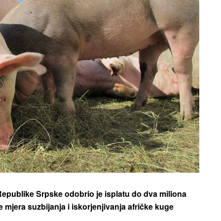
ublike Srpske odobrio je isplatu do dva miliona
mjera suzbijanja i iskorjenjivanja afričke kuge