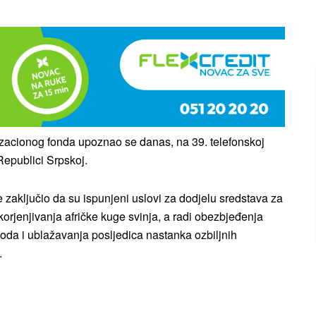
acionog fonda upoznao se danas, na 39. telefonskoj
 Republici Srpskoj.
aključio da su ispunjeni uslovi za dodjelu sredstava za
korjenjivanja afričke kuge svinja, a radi obezbjeđenja
voda i ublažavanja posljedica nastanka ozbiljnih
.