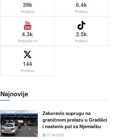
39k
6.4k
Pratilaca
Pratilaca
4.3k
2.5k
Pretplatite se
Pratilaca
144
Pratilaca
Najnovije
Zaboravio suprugu na
graničnom prelazu u Gradišci
i nastavio put za Njemačku
07.08.2026.