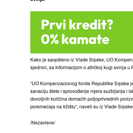
Kako je saopšteno iz Vlade Srpske, UO Kompenz
sjednici, sa Informacijom o afričkoj kugi svinja u
“UO Kompenzacionog fonda Republike Srpske je z
sanaciju štete i sprovođenje mjera suzbijanja i is
dovoljnih količina domaćih poljoprivrednih proiz
poremećaja na tržištu”, naveli su iz Vlade Srpske
/Nezavisne/