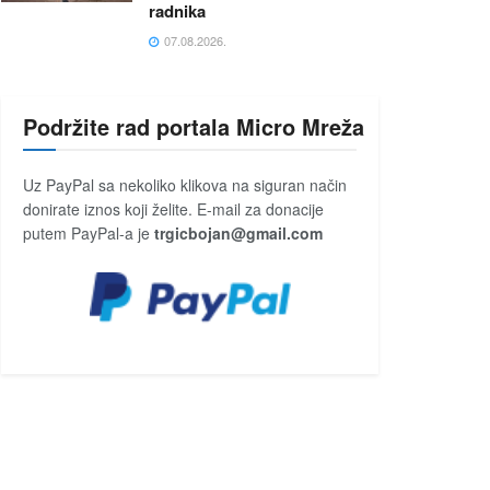
radnika
07.08.2026.
Podržite rad portala Micro Mreža
Uz PayPal sa nekoliko klikova na siguran način
donirate iznos koji želite. E-mail za donacije
putem PayPal-a je
trgicbojan@gmail.com