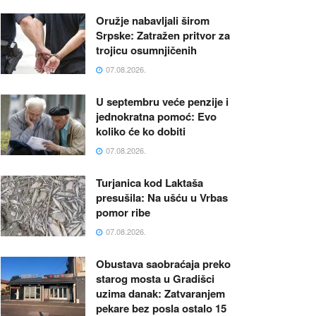
Oružje nabavljali širom
Srpske: Zatražen pritvor za
trojicu osumnjičenih
07.08.2026.
U septembru veće penzije i
jednokratna pomoć: Evo
koliko će ko dobiti
07.08.2026.
Turjanica kod Laktaša
presušila: Na ušću u Vrbas
pomor ribe
07.08.2026.
Obustava saobraćaja preko
starog mosta u Gradišci
uzima danak: Zatvaranjem
pekare bez posla ostalo 15