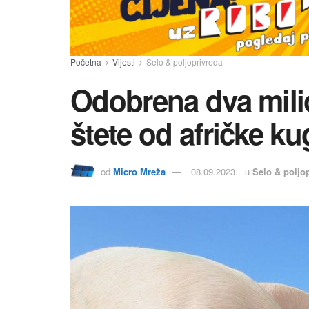
Početna
Vijesti
Selo & poljoprivreda
Odobrena dva mili
štete od afričke ku
od
Micro Mreža
08.09.2023.
u
Selo & poljo