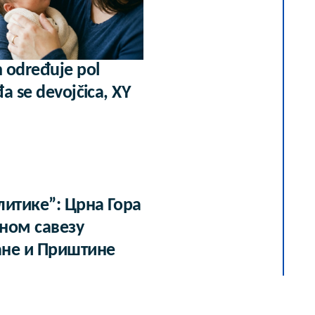
 određuje pol
a se devojčica, XY
итике”: Црна Гора
јном савезу
ане и Приштине