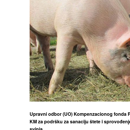
Upravni odbor (UO) Kompenzacionog fonda Rep
KM za podršku za sanaciju štete i sprovođenje 
svinja.