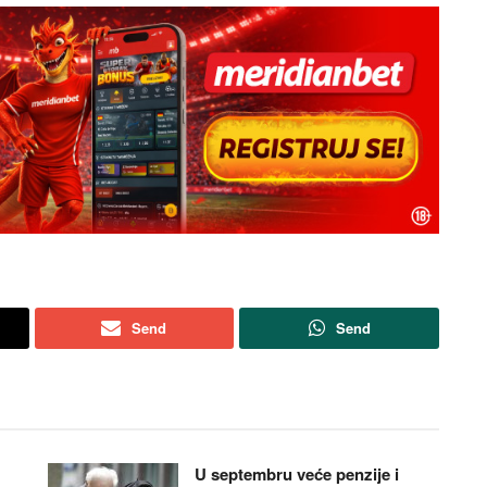
Send
Send
U septembru veće penzije i