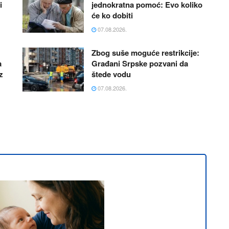
i
jednokratna pomoć: Evo koliko
će ko dobiti
07.08.2026.
Zbog suše mogućе restrikcije:
a
Građani Srpske pozvani da
z
štede vodu
07.08.2026.