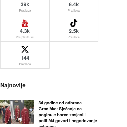
39k
6.4k
Pratilaca
Pratilaca
4.3k
2.5k
Pretplatite se
Pratilaca
144
Pratilaca
Najnovije
34 godine od odbrane
Gradiške: Sjećanje na
poginule borce zasjenili
politički govori i negodovanje
veterana