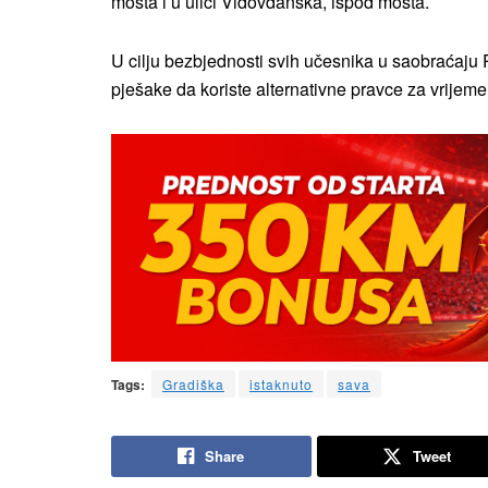
mosta i u ulici Vidovdanska, ispod mosta.
U cilju bezbjednosti svih učesnika u saobraćaju 
pješake da koriste alternativne pravce za vrijeme
Tags:
Gradiška
istaknuto
sava
Share
Tweet