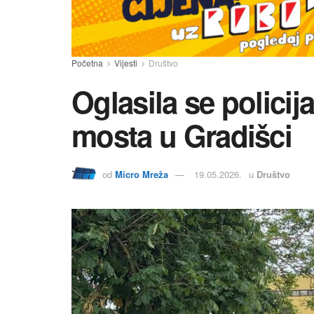
Početna
Vijesti
Društvo
Oglasila se polici
mosta u Gradišci
od
Micro Mreža
19.05.2026.
u
Društvo