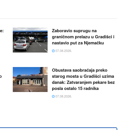
e:
Zaboravio suprugu na
graničnom prelazu u Gradišci i
nastavio put za Njemačku
07.08.2026.
Obustava saobraćaja preko
o
starog mosta u Gradišci uzima
danak: Zatvaranjem pekare bez
posla ostalo 15 radnika
07.08.2026.