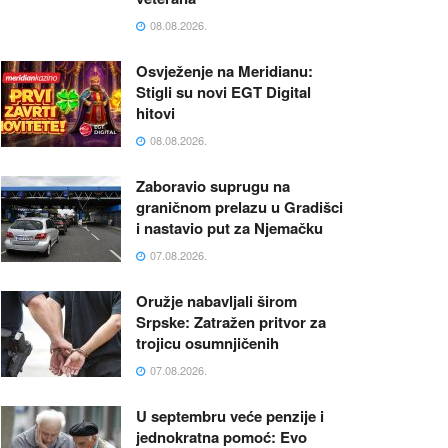
08.08.2026.
Osvježenje na Meridianu:
Stigli su novi EGT Digital
hitovi
08.08.2026.
Zaboravio suprugu na
graničnom prelazu u Gradišci
i nastavio put za Njemačku
07.08.2026.
Oružje nabavljali širom
Srpske: Zatražen pritvor za
trojicu osumnjičenih
07.08.2026.
U septembru veće penzije i
jednokratna pomoć: Evo