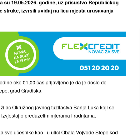
ška su 19.05.2026. godine, uz prisustvo Republičkog
 struke, izvršili uviđaj na licu mjesta urušavanja
odine oko 01,00 čas prijavljeno je da je došlo do
epe, grad Gradiška.
ilac Okružnog javnog tužilaštva Banja Luka koji se
 izvještaj o preduzetim mjerama i radnjama.
za sve učesnike kao i u ulici Obala Vojvode Stepe kod