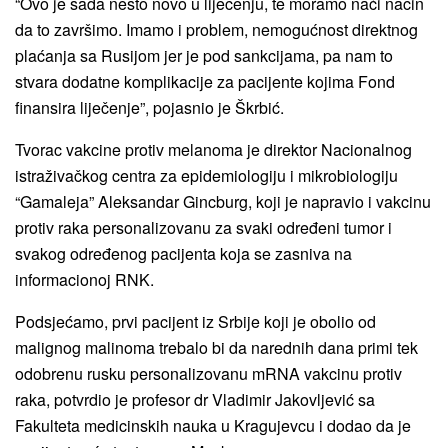
“Ovo je sada nešto novo u liječenju, te moramo naći način
da to završimo. Imamo i problem, nemogućnost direktnog
plaćanja sa Rusijom jer je pod sankcijama, pa nam to
stvara dodatne komplikacije za pacijente kojima Fond
finansira liječenje”, pojasnio je Škrbić.
Tvorac vakcine protiv melanoma je direktor Nacionalnog
istraživačkog centra za epidemiologiju i mikrobiologiju
“Gamaleja” Aleksandar Gincburg, koji je napravio i vakcinu
protiv raka personalizovanu za svaki određeni tumor i
svakog određenog pacijenta koja se zasniva na
informacionoj RNK.
Podsjećamo, prvi pacijent iz Srbije koji je obolio od
malignog malinoma trebalo bi da narednih dana primi tek
odobrenu rusku personalizovanu mRNA vakcinu protiv
raka, potvrdio je profesor dr Vladimir Jakovljević sa
Fakulteta medicinskih nauka u Kragujevcu i dodao da je