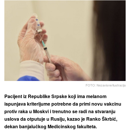
FOTO: Nezavisne/ilustracija
Pacijent iz Republike Srpske koji ima melanom
ispunjava kriterijume potrebne da primi novu vakcinu
protiv raka u Moskvi i trenutno se radi na stvaranju
uslova da otputuje u Rusiju, kazao je Ranko Škrbić,
dekan banjalučkog Medicinskog fakulteta.