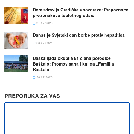
Dom zdravlja Gradiška upozorava: Prepoznajte
prve znakove toplotnog udara
31.07.2026.
Danas je Svjetski dan borbe protiv hepatitisa
28.07.2026.
Baškalijada okupila 81 člana porodice
Baškalo: Promovisana i knjiga „Familija
Baškalo“
26.07.2026.
PREPORUKA ZA VAS