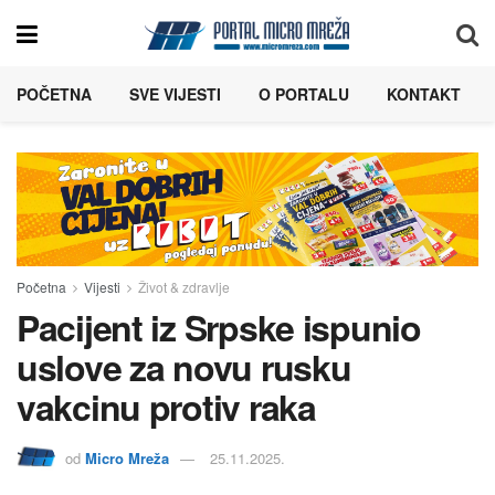
POČETNA
SVE VIJESTI
O PORTALU
KONTAKT
Početna
Vijesti
Život & zdravlje
Pacijent iz Srpske ispunio
uslove za novu rusku
vakcinu protiv raka
od
Micro Mreža
25.11.2025.