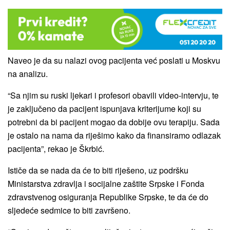
Naveo je da su nalazi ovog pacijenta već poslati u Moskvu
na analizu.
“Sa njim su ruski ljekari i profesori obavili video-intervju, te
je zaključeno da pacijent ispunjava kriterijume koji su
potrebni da bi pacijent mogao da dobije ovu terapiju. Sada
je ostalo na nama da riješimo kako da finansiramo odlazak
pacijenta”, rekao je Škrbić.
Ističe da se nada da će to biti riješeno, uz podršku
Ministarstva zdravlja i socijalne zaštite Srpske i Fonda
zdravstvenog osiguranja Republike Srpske, te da će do
sljedeće sedmice to biti završeno.