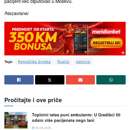
pacijent već otputovao u Moskvu.
/Nezavisne/
Tags:
Republika Srpska
Rusija
vakcina
Pročitajte i ove priče
Toplotni talas puni ambulante: U Gradišci 50
odsto više pacijenata nego lani
06.08.2026.