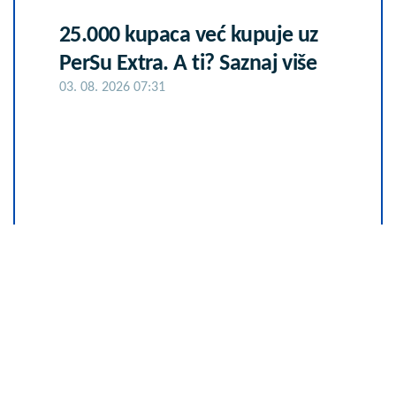
25.000 kupaca već kupuje uz
PerSu Extra. A ti? Saznaj više
03. 08. 2026 07:31
Sunce ga sprži za nekoliko dana:
Ovako ćete zaštititi paradajz
tokom najvećih vrućina
07. 08. 2026 19:41