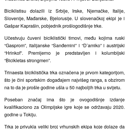
Biciklistisu dolazili iz Srbije, Irske, Njemačke, Italije,
Slovenije, Mađarske, Bjelorusije. U slovenačkoj ekipi je i
Gašpar Kaprašin, pobjednik prošlogodišnje trke.
Učestvuju čuveni biciklistički timovi, među kojima ruski
“Gasprom”, italijanske “Sanđemini” i “D’amiko” i austrijski
“Hrinkof”. Premijerno je predstavljen i kolumbijski
“Bicikletas strongmen”.
Trinaesta biciklistička trka označena je prvom kategorijom,
što je čini sportskim događajem najvišeg ranga, s obzirom
na to da je prošle godine ušla u 50 najboljih trka u svijetu.
Poseban značaj ima što je ovogodišnje izdanje
kvalifikaciono za Olimpijske igre koje se održavaju 2020.
godine u Tokiju.
Trka je privukla veliki broj vrhunskih ekipa koje dolaze da