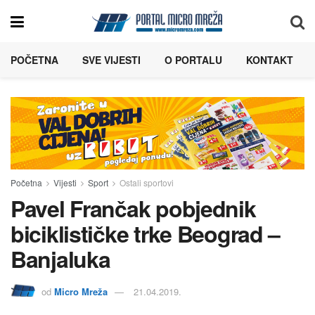
POČETNA
SVE VIJESTI
O PORTALU
KONTAKT
Početna
Vijesti
Sport
Ostali sportovi
Pavel Frančak pobjednik
biciklističke trke Beograd –
Banjaluka
od
Micro Mreža
21.04.2019.