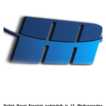
Poljak Pavel Frančak pobjednik je 13. Međunarodne