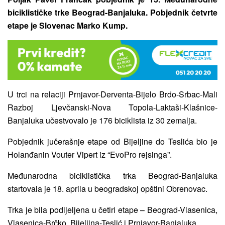
biciklističke trke Beograd-Banjaluka. Pobjednik četvrte
etape je Slovenac Marko Kump.
U trci na relaciji Prnjavor-Derventa-Bijelo Brdo-Srbac-Mali
Razboj Ljevčanski-Nova Topola-Laktaši-Klašnice-
Banjaluka učestvovalo je 176 biciklista iz 30 zemalja.
Pobjednik jučerašnje etape od Bijeljine do Teslića bio je
Holanđanin Vouter Vipert iz “EvoPro rejsinga”.
Međunarodna biciklistička trka Beograd-Banjaluka
startovala je 18. aprila u beogradskoj opštini Obrenovac.
Trka je bila podijeljena u četiri etape – Beograd-Vlasenica,
Vlasenica-Brčko, Bijeljina-Teslić i Prnjavor-Banjaluka.