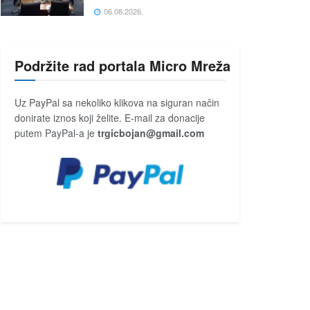
06.08.2026.
Podržite rad portala Micro Mreža
Uz PayPal sa nekoliko klikova na siguran način
donirate iznos koji želite. E-mail za donacije
putem PayPal-a je
trgicbojan@gmail.com