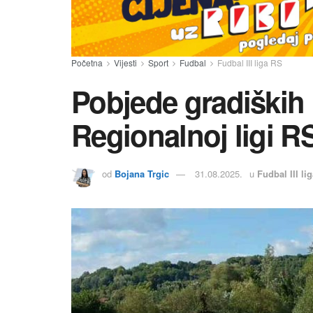
Početna
Vijesti
Sport
Fudbal
Fudbal III liga RS
Pobjede gradiških
Regionalnoj ligi R
od
Bojana Trgic
31.08.2025.
u
Fudbal III li