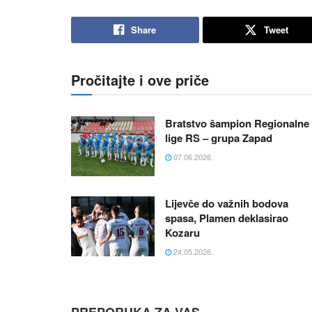
Share
Tweet
Pročitajte i ove priče
Bratstvo šampion Regionalne
lige RS – grupa Zapad
07.06.2026.
Lijevče do važnih bodova
spasa, Plamen deklasirao
Kozaru
24.05.2026.
PREPORUKA ZA VAS