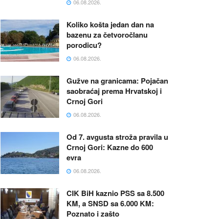
06.08.2026.
Koliko košta jedan dan na
bazenu za četvoročlanu
porodicu?
06.08.2026.
Gužve na granicama: Pojačan
saobraćaj prema Hrvatskoj i
Crnoj Gori
06.08.2026.
Od 7. avgusta stroža pravila u
Crnoj Gori: Kazne do 600
evra
06.08.2026.
CIK BiH kaznio PSS sa 8.500
KM, a SNSD sa 6.000 KM:
Poznato i zašto