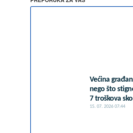
Većina građan
nego što stign
7 troškova sko
15. 07. 2026 07:44