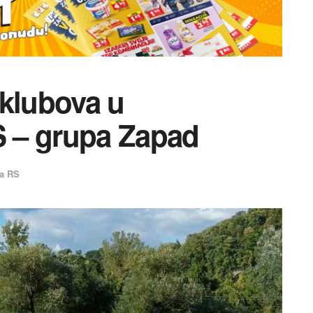
 klubova u
S – grupa Zapad
ga RS