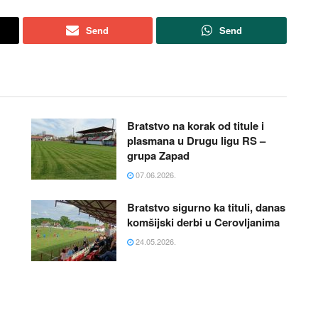
Send
Send
Bratstvo na korak od titule i
plasmana u Drugu ligu RS –
grupa Zapad
07.06.2026.
Bratstvo sigurno ka tituli, danas
komšijski derbi u Cerovljanima
24.05.2026.