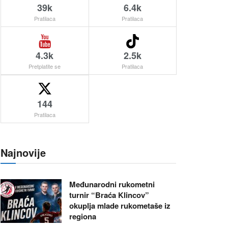
39k
6.4k
Pratilaca
Pratilaca
4.3k
2.5k
Pretplatite se
Pratilaca
144
Pratilaca
Najnovije
Međunarodni rukometni
turnir “Braća Klincov”
okuplja mlade rukometaše iz
regiona