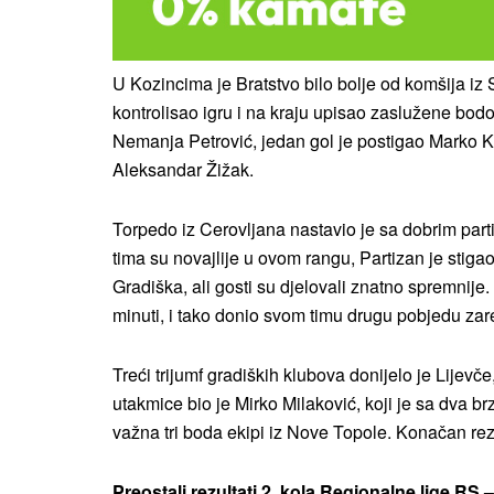
U Kozincima je Bratstvo bilo bolje od komšija iz 
kontrolisao igru i na kraju upisao zaslužene bodov
Nemanja Petrović, jedan gol je postigao Marko K
Aleksandar Žižak.
Torpedo iz Cerovljana nastavio je sa dobrim partij
tima su novajlije u ovom rangu, Partizan je stiga
Gradiška, ali gosti su djelovali znatno spremnije.
minuti, i tako donio svom timu drugu pobjedu za
Treći trijumf gradiških klubova donijelo je Lijev
utakmice bio je Mirko Milaković, koji je sa dva brz
važna tri boda ekipi iz Nove Topole. Konačan rezu
Preostali rezultati 2. kola Regionalne lige RS