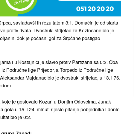
Srpca, savladavši ih rezultatom 3:1. Domaćin je od starta
e protiv rivala. Dvostruki strijelac za Kozinčane bio je
oljanin, dok je počasni gol za Srpčane postigao
ama i u Kostajnici je slavio protiv Partizana sa 0:2. Oba
o iz Područne lige Prijedor, a Torpedo iz Područne lige
 Aleksandar Majdanac bio je dvostruki strijelac, u 13. i 76.
redom.
če, koje je gostovalo Kozari u Donjim Orlovcima. Junak
a gola u 15. i 24. minuti riješio pitanje pobjednika i donio
ltat bio je 0:2.
 – grupa Zapad: