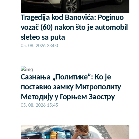
Tragedija kod Banovića: Poginuo
vozač (60) nakon što je automobil
sleteo sa puta
05. 08. 2026 23:00
Сазнања „Политике”: Ко је
поставио замку Митрополиту
Методију у Горњем Заостру
05. 08. 2026 15:45