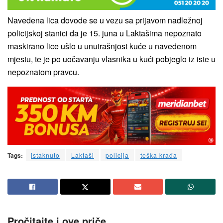
Navedena lica dovode se u vezu sa prijavom nadležnoj
policijskoj stanici da je 15. juna u Laktašima nepoznato
maskirano lice ušlo u unutrašnjost kuće u navedenom
mjestu, te je po uočavanju vlasnika u kući pobjeglo iz iste u
nepoznatom pravcu.
Tags:
istaknuto
Laktaši
policija
teška krađa
Pročitajte i ove priče