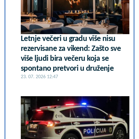
Letnje večeri u gradu više nisu
rezervisane za vikend: Zašto sve
više ljudi bira večeru koja se
spontano pretvori u druženje
23. 07. 2026 12:47