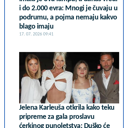
i do 2.000 evra: Mnogi je čuvaju u
podrumu, a pojma nemaju kakvo
blago imaju
17. 07. 2026 09:41
Jelena Karleuša otkrila kako teku
pripreme za gala proslavu
ćerkinog punoletstva: Duško će