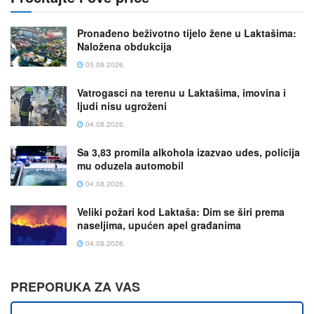
Pronađeno beživotno tijelo žene u Laktašima:
Naložena obdukcija
05.08.2026.
Vatrogasci na terenu u Laktašima, imovina i
ljudi nisu ugroženi
04.08.2026.
Sa 3,83 promila alkohola izazvao udes, policija
mu oduzela automobil
04.08.2026.
Veliki požari kod Laktaša: Dim se širi prema
naseljima, upućen apel građanima
04.08.2026.
PREPORUKA ZA VAS