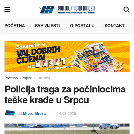
POČETNA
SVE VIJESTI
O PORTALU
KONTAKT
Početna
Vijesti
Društvo
Policija traga za počiniocima
teške krađe u Srpcu
od
Micro Mreža
14.03.2025.