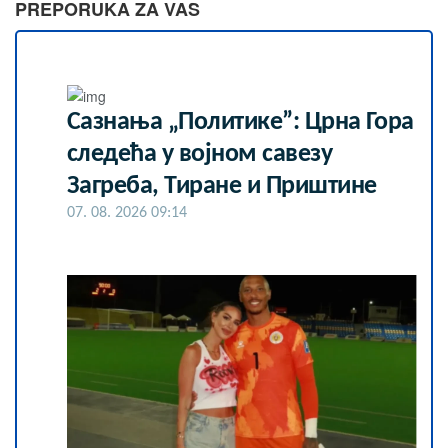
PREPORUKA ZA VAS
Сазнања „Политике”: Црна Гора
следећа у војном савезу
Загреба, Тиране и Приштине
07. 08. 2026 09:14