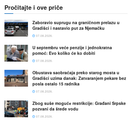
Pročitajte i ove priče
Zaboravio suprugu na graničnom prelazu u
Gradišci i nastavio put za Njemačku
07.08.2026.
U septembru veće penzije i jednokratna
pomoć: Evo koliko će ko dobiti
07.08.2026.
Obustava saobraćaja preko starog mosta u
Gradišci uzima danak: Zatvaranjem pekare bez
posla ostalo 15 radnika
07.08.2026.
Zbog suše mogućе restrikcije: Građani Srpske
pozvani da štede vodu
07.08.2026.