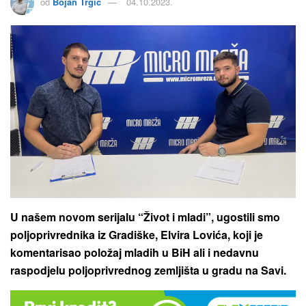
od
Bojan Trgic
04.10.2023.
U našem novom serijalu “Život i mladi”, ugostili smo
poljoprivrednika iz Gradiške, Elvira Lovića, koji je
komentarisao položaj mladih u BiH ali i nedavnu
raspodjelu poljoprivrednog zemljišta u gradu na Savi.