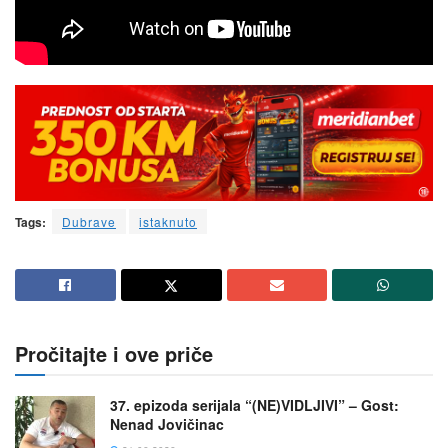
Tags:
Dubrave
istaknuto
Pročitajte i ove priče
37. epizoda serijala “(NE)VIDLJIVI” – Gost:
Nenad Jovičinac