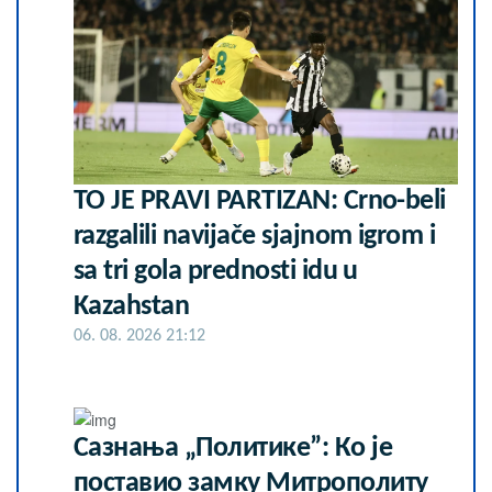
TO JE PRAVI PARTIZAN: Crno-beli
razgalili navijače sjajnom igrom i
sa tri gola prednosti idu u
Kazahstan
06. 08. 2026 21:12
Сазнања „Политике”: Ко је
поставио замку Митрополиту