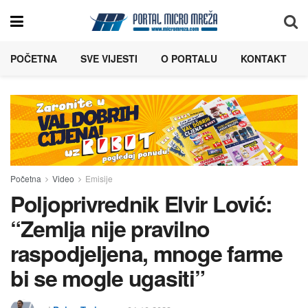
POČETNA
SVE VIJESTI
O PORTALU
KONTAKT
Početna
Video
Emisije
Poljoprivrednik Elvir Lović:
“Zemlja nije pravilno
raspodjeljena, mnoge farme
bi se mogle ugasiti”