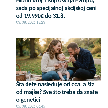
Hibrid broj 1 koji osvaja Evropu,
sada po specijalnoj akcijskoj ceni
od 19.990€ do 31.8.
03. 08. 2026 13:23
Šta dete nasleđuje od oca, a šta
od majke? Sve što treba da znate
o genetici
05. 08. 2026 06:45