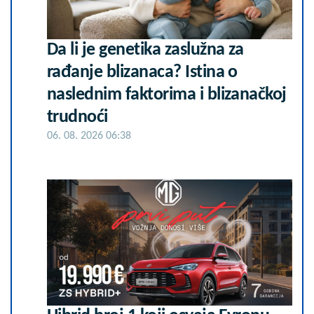
Da li je genetika zaslužna za
rađanje blizanaca? Istina o
naslednim faktorima i blizanačkoj
trudnoći
06. 08. 2026 06:38