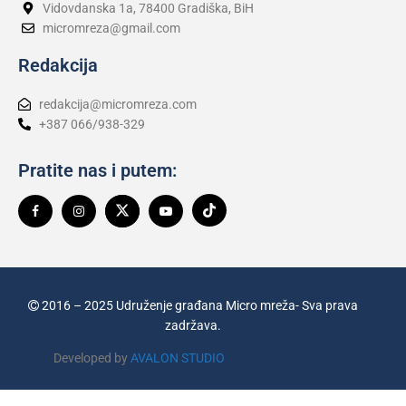
Vidovdanska 1a, 78400 Gradiška, BiH
micromreza@gmail.com
Redakcija
redakcija@micromreza.com
+387 066/938-329
Pratite nas i putem:
2016 – 2025 Udruženje građana Micro mreža- Sva prava
zadržava.
Developed by
AVALON STUDIO