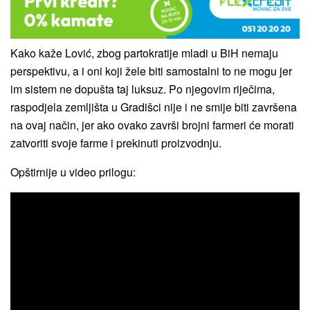
Kako kaže Lović, zbog partokratije mladi u BiH nemaju
perspektivu, a i oni koji žele biti samostalni to ne mogu jer
im sistem ne dopušta taj luksuz. Po njegovim riječima,
raspodjela zemljišta u Gradišci nije i ne smije biti završena
na ovaj način, jer ako ovako završi brojni farmeri će morati
zatvoriti svoje farme i prekinuti proizvodnju.
Opštirnije u video prilogu: