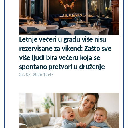
Letnje večeri u gradu više nisu
rezervisane za vikend: Zašto sve
više ljudi bira večeru koja se
spontano pretvori u druženje
23. 07. 2026 12:47