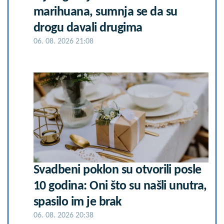
marihuana, sumnja se da su
drogu davali drugima
06. 08. 2026 21:08
Svadbeni poklon su otvorili posle
10 godina: Oni što su našli unutra,
spasilo im je brak
06. 08. 2026 20:38