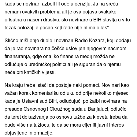
kada se novinar razboli ili ode u penziju. Ja na sreću
nemam ovakvih problema ali je ova pojava svakako
prisutna u našem društvu, što novinare u BiH stavlja u vrlo
težak položaj, a posao koji rade nije ni malo lak”.
Slično mišljenje dijele i novinari Radio Kozara, koji dodaju
da je rad novinara najčešće uslovljen njegovim načinom
finansiranja, gdje onaj ko finansira medij možda ne
odlučuje o uredničkoj politici ali je siguran da o njemu
neće biti kritičkih vijesti.
Na kraju treba istaći da postoje neki pomaci. Novinari kao
važan korak komentarišu odluku od prije nekoliko mjeseci
kada je Ustavni sud BiH, odlučujući po žalbi novinara na
presude Osnovnog i Okružnog suda u Banjaluci, odlučio
da teret dokazivanja po osnovu tužbe za klevetu treba da
bude više na tužiocu, te da se mora cijeniti javni interes
objavljene informacije.