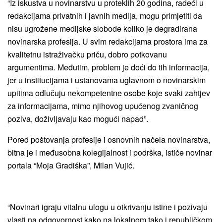
“Iz iskustva u novinarstvu u proteklih 20 godina, radeći u
redakcijama privatnih i javnih medija, mogu primjetiti da
nisu ugrožene medijske slobode koliko je degradirana
novinarska profesija. U svim redakcijama prostora ima za
kvalitetnu istraživačku priču, dobro potkovanu
argumentima. Međutim, problem je doći do tih informacija,
jer u institucijama i ustanovama uglavnom o novinarskim
upitima odlučuju nekompetentne osobe koje svaki zahtjev
za informacijama, mimo njihovog upućenog zvaničnog
poziva, doživljavaju kao mogući napad”.
Pored poštovanja profesije i osnovnih načela novinarstva,
bitna je i međusobna kolegijalnost i podrška, ističe novinar
portala “Moja Gradiška”, Milan Vujić.
“Novinari igraju vitalnu ulogu u otkrivanju istine i pozivaju
vlasti na odgovornost kako na lokalnom tako i republičkom