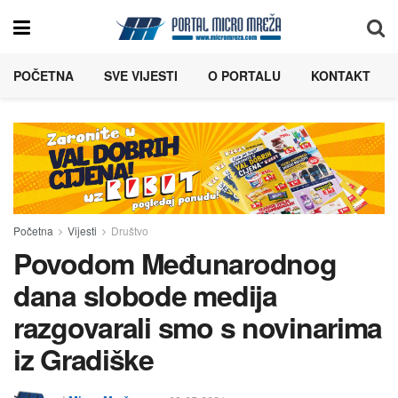
POČETNA
SVE VIJESTI
O PORTALU
KONTAKT
Početna
Vijesti
Društvo
Povodom Međunarodnog
dana slobode medija
razgovarali smo s novinarima
iz Gradiške