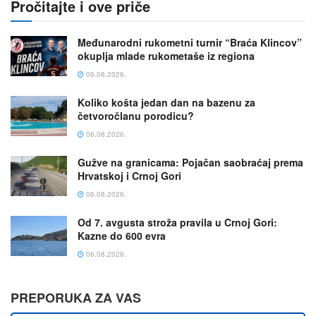
Pročitajte i ove priče
Međunarodni rukometni turnir “Braća Klincov”
okuplja mlade rukometaše iz regiona
06.08.2026.
Koliko košta jedan dan na bazenu za
četvoročlanu porodicu?
06.08.2026.
Gužve na granicama: Pojačan saobraćaj prema
Hrvatskoj i Crnoj Gori
06.08.2026.
Od 7. avgusta stroža pravila u Crnoj Gori:
Kazne do 600 evra
06.08.2026.
PREPORUKA ZA VAS