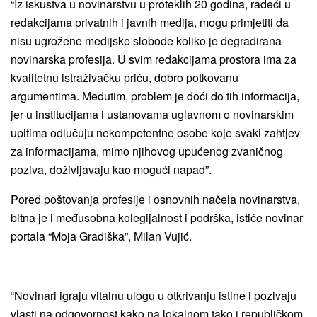
“Iz iskustva u novinarstvu u proteklih 20 godina, radeći u
redakcijama privatnih i javnih medija, mogu primjetiti da
nisu ugrožene medijske slobode koliko je degradirana
novinarska profesija. U svim redakcijama prostora ima za
kvalitetnu istraživačku priču, dobro potkovanu
argumentima. Međutim, problem je doći do tih informacija,
jer u institucijama i ustanovama uglavnom o novinarskim
upitima odlučuju nekompetentne osobe koje svaki zahtjev
za informacijama, mimo njihovog upućenog zvaničnog
poziva, doživljavaju kao mogući napad”.
Pored poštovanja profesije i osnovnih načela novinarstva,
bitna je i međusobna kolegijalnost i podrška, ističe novinar
portala “Moja Gradiška”, Milan Vujić.
“Novinari igraju vitalnu ulogu u otkrivanju istine i pozivaju
vlasti na odgovornost kako na lokalnom tako i republičkom