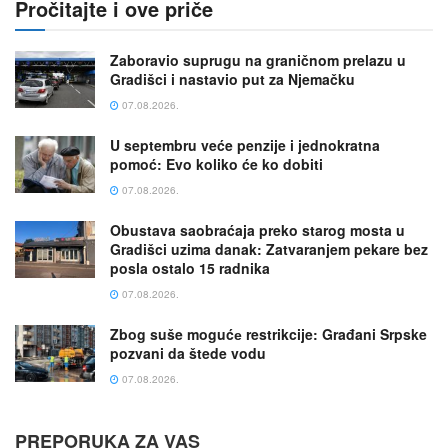
Pročitajte i ove priče
Zaboravio suprugu na graničnom prelazu u
Gradišci i nastavio put za Njemačku
07.08.2026.
U septembru veće penzije i jednokratna
pomoć: Evo koliko će ko dobiti
07.08.2026.
Obustava saobraćaja preko starog mosta u
Gradišci uzima danak: Zatvaranjem pekare bez
posla ostalo 15 radnika
07.08.2026.
Zbog suše mogućе restrikcije: Građani Srpske
pozvani da štede vodu
07.08.2026.
PREPORUKA ZA VAS