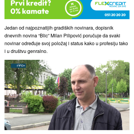
Jedan od najpoznatijih gradiških novinara, dopisnik
dnevnih novina “Blic” Milan Pilipović poručuje da svaki
novinar određuje svoj položaj i status kako u profesiju tako
i u društvu genralno.