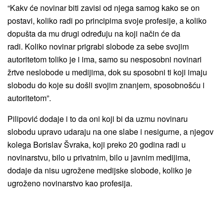
“Kakv će novinar biti zavisi od njega samog kako se on
postavi, koliko radi po principima svoje profesije, a koliko
dopušta da mu drugi određuju na koji način će da
radi. Koliko novinar prigrabi slobode za sebe svojim
autoritetom toliko je i ima, samo su nesposobni novinari
žrtve neslobode u medijima, dok su sposobni ti koji imaju
slobodu do koje su došli svojim znanjem, sposobnošću i
autoritetom”.
Pilipović dodaje i to da oni koji bi da uzmu novinaru
slobodu upravo udaraju na one slabe i nesigurne, a njegov
kolega Borislav Švraka, koji preko 20 godina radi u
novinarstvu, bilo u privatnim, bilo u javnim medijima,
dodaje da nisu ugrožene medijske slobode, koliko je
ugroženo novinarstvo kao profesija.