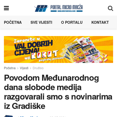
POČETNA
SVE VIJESTI
O PORTALU
KONTAKT
Početna
Vijesti
Društvo
Povodom Međunarodnog
dana slobode medija
razgovarali smo s novinarima
iz Gradiške