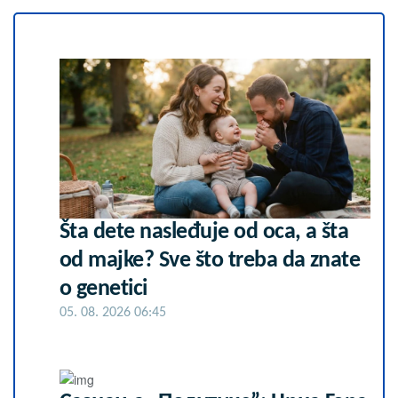
Šta dete nasleđuje od oca, a šta
od majke? Sve što treba da znate
o genetici
05. 08. 2026 06:45