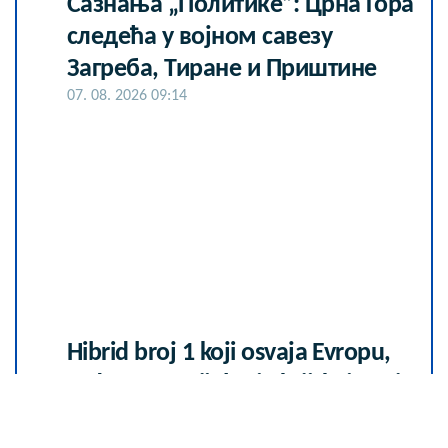
Сазнања „Политике”: Црна Гора
следећа у војном савезу
Загреба, Тиране и Приштине
07. 08. 2026 09:14
Hibrid broj 1 koji osvaja Evropu,
sada po specijalnoj akcijskoj ceni
od 19.990€ do 31.8.
03. 08. 2026 13:23