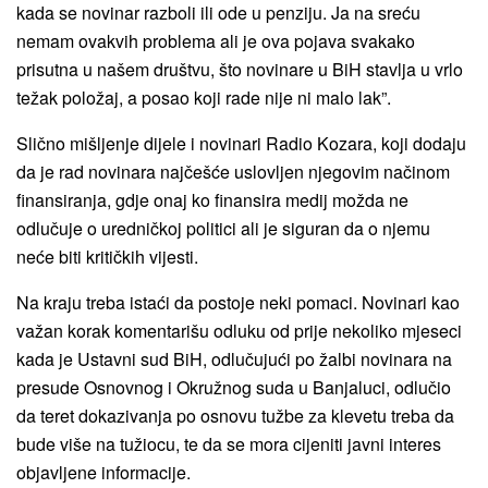
kada se novinar razboli ili ode u penziju. Ja na sreću
nemam ovakvih problema ali je ova pojava svakako
prisutna u našem društvu, što novinare u BiH stavlja u vrlo
težak položaj, a posao koji rade nije ni malo lak”.
Slično mišljenje dijele i novinari Radio Kozara, koji dodaju
da je rad novinara najčešće uslovljen njegovim načinom
finansiranja, gdje onaj ko finansira medij možda ne
odlučuje o uredničkoj politici ali je siguran da o njemu
neće biti kritičkih vijesti.
Na kraju treba istaći da postoje neki pomaci. Novinari kao
važan korak komentarišu odluku od prije nekoliko mjeseci
kada je Ustavni sud BiH, odlučujući po žalbi novinara na
presude Osnovnog i Okružnog suda u Banjaluci, odlučio
da teret dokazivanja po osnovu tužbe za klevetu treba da
bude više na tužiocu, te da se mora cijeniti javni interes
objavljene informacije.