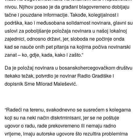
nivou. Njihov posao je da građani blagovremeno dobijaju
tačne i pouzdane informacije. Takođe, kolegijalnost i
podrška, kao i međusobana solidarnost novinara, glavni su
uslovi za poboljšanje položaja novinara u našoj lokalnoj
zajednici, odnosno državi, jer, sloboda ne počinje onda
kad se nauče onih pet pitanja na kojima počiva novinarski
zanat – ko, gdje, kada, kako i zašto.”
Da je položaj novinara u bosanskohercegovačkom društvu
itekako težak, potvrdio je novinar Radio Gradiške i
dopisnik Srne Milorad Malešević.
“Radeći na terenu, svakodnevno se susrećem s kolegama
koji su na neki način diskriminisani, jer se ne poštuje
ugovor o radu, rade prekovremeno ili nemaju radno
vrijeme, imaju autorske ugovore što rezultira problemima