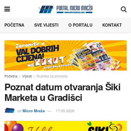
POČETNA
SVE VIJESTI
O PORTALU
KONTAKT
Početna
Vijesti
Rubrika za privredu
Poznat datum otvaranja Šiki
Marketa u Gradišci
od
Micro Mreža
17.05.2026.