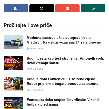
Pročitajte i ove priče
Moderna samouslužna autopraonica u
Gradišci: Na usluzi vozačima 24 sata dnevno
26.07.2026.
Budimpešta kao test strpljenja: Antonelli vodi,
rivali vrebaju šansu
25.07.2026.
Uredite dom i okućnicu uz snižene cijene:
Robot pripremio bogatu ponudu za sezonu
24.07.2026.
Francuska čeka rasplet četvrtfinala: Vikend
fudbala pred nama