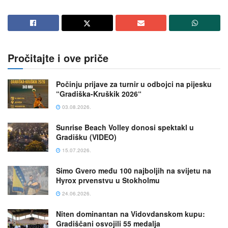
Pročitajte i ove priče
Počinju prijave za turnir u odbojci na pijesku
“Gradiška-Kruškik 2026“
03.08.2026.
Sunrise Beach Volley donosi spektakl u
Gradišku (VIDEO)
15.07.2026.
Simo Gvero među 100 najboljih na svijetu na
Hyrox prvenstvu u Stokholmu
24.06.2026.
Niten dominantan na Vidovdanskom kupu:
Gradiščani osvojili 55 medalja