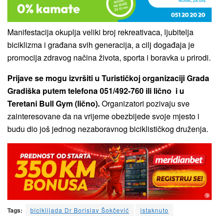
Manifestacija okuplja veliki broj rekreativaca, ljubitelja
biciklizma i građana svih generacija, a cilj događaja je
promocija zdravog načina života, sporta i boravka u prirodi.
Prijave se mogu izvršiti u Turističkoj organizaciji Grada
Gradiška putem telefona 051/492-760 ili lično i u
Teretani Bull Gym (lično).
Organizatori pozivaju sve
zainteresovane da na vrijeme obezbijede svoje mjesto i
budu dio još jednog nezaboravnog biciklističkog druženja.
Tags:
biciklijada Dr Borislav Šokčević
istaknuto