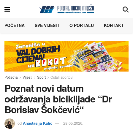
POČETNA
SVE VIJESTI
O PORTALU
KONTAKT
Početna
Vijesti
Sport
Ostali sportovi
Poznat novi datum
održavanja biciklijade “Dr
Borislav Šokčević“
od
Anastasija Katic
28.05.2026.