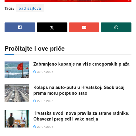
Tags:
pad sajtova
Pročitajte i ove priče
Zabranjeno kupanje na više crnogorskih plaža
30.07.2026.
Kolaps na auto-putu u Hrvatskoj: Saobraćaj
prema moru potpuno stao
27.07.2026.
Hrvatska uvodi nova pravila za strane radnike:
Obavezni pregledi i vakcinacija
23.07.2026.