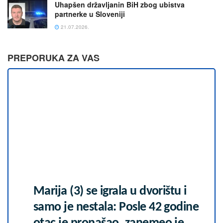
Uhapšen državljanin BiH zbog ubistva
partnerke u Sloveniji
21.07.2026.
PREPORUKA ZA VAS
Marija (3) se igrala u dvorištu i
samo je nestala: Posle 42 godine