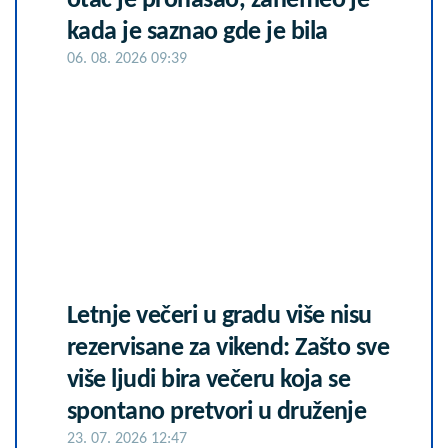
otac je pronašao, zanemeo je
kada je saznao gde je bila
06. 08. 2026 09:39
Letnje večeri u gradu više nisu
rezervisane za vikend: Zašto sve
više ljudi bira večeru koja se
spontano pretvori u druženje
23. 07. 2026 12:47