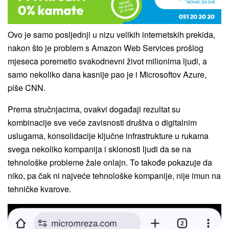
Ovo je samo posljednji u nizu velikih internetskih prekida,
nakon što je problem s Amazon Web Services prošlog
mjeseca poremetio svakodnevni život milionima ljudi, a
samo nekoliko dana kasnije pao je i Microsoftov Azure,
piše CNN.
Prema stručnjacima, ovakvi događaji rezultat su
kombinacije sve veće zavisnosti društva o digitalnim
uslugama, konsolidacije ključne infrastrukture u rukama
svega nekoliko kompanija i sklonosti ljudi da se na
tehnološke probleme žale onlajn. To takođe pokazuje da
niko, pa čak ni najveće tehnološke kompanije, nije imun na
tehničke kvarove.