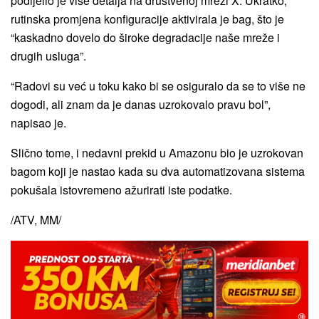
podijelio je više detalja na društvenoj mreži X. Ukratko,
rutinska promjena konfiguracije aktivirala je bag, što je
“kaskadno dovelo do široke degradacije naše mreže i
drugih usluga”.
“Radovi su već u toku kako bi se osiguralo da se to više ne
dogodi, ali znam da je danas uzrokovalo pravu bol”,
napisao je.
Slično tome, i nedavni prekid u Amazonu bio je uzrokovan
bagom koji je nastao kada su dva automatizovana sistema
pokušala istovremeno ažurirati iste podatke.
/ATV, MM/