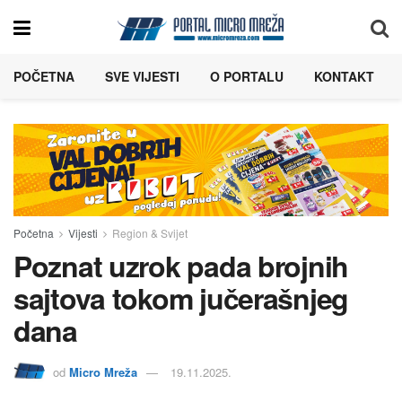
POČETNA
SVE VIJESTI
O PORTALU
KONTAKT
Početna
Vijesti
Region & Svijet
Poznat uzrok pada brojnih
sajtova tokom jučerašnjeg
dana
od
Micro Mreža
19.11.2025.