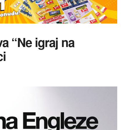
a “Ne igraj na
ci