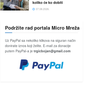
koliko će ko dobiti
07.08.2026.
Podržite rad portala Micro Mreža
Uz PayPal sa nekoliko klikova na siguran način
donirate iznos koji želite. E-mail za donacije
putem PayPal-a je
trgicbojan@gmail.com