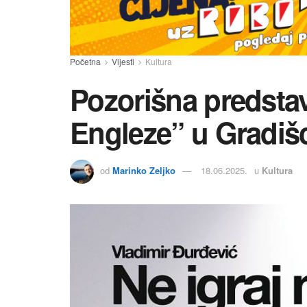
Početna
Vijesti
Kultura
Pozorišna predstav
Engleze” u Gradiš
od
Marinko Zeljko
18.06.2025.
u
Kultura