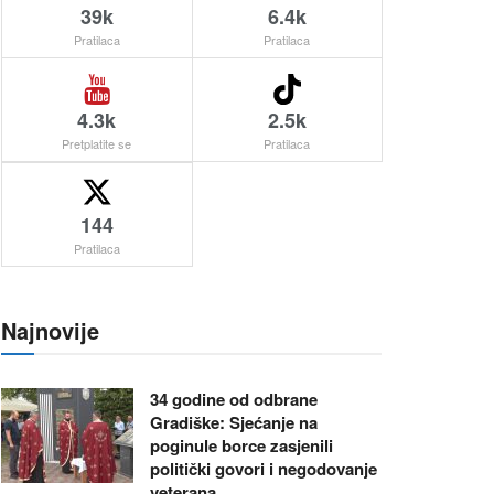
39k
6.4k
Pratilaca
Pratilaca
4.3k
2.5k
Pretplatite se
Pratilaca
144
Pratilaca
Najnovije
34 godine od odbrane
Gradiške: Sjećanje na
poginule borce zasjenili
politički govori i negodovanje
veterana