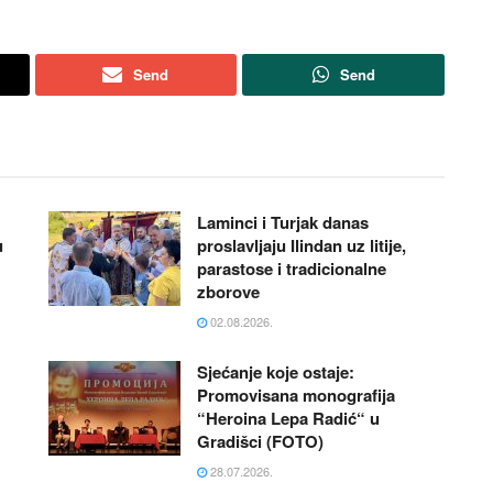
Send
Send
Laminci i Turjak danas
u
proslavljaju Ilindan uz litije,
parastose i tradicionalne
zborove
02.08.2026.
Sjećanje koje ostaje:
Promovisana monografija
“Heroina Lepa Radić“ u
Gradišci (FOTO)
28.07.2026.