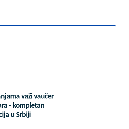
anjama važi vaučer
ara - kompletan
ija u Srbiji