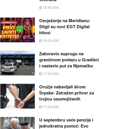
08.08.2026.
Osvježenje na Meridianu:
Stigli su novi EGT Digital
hitovi
08.08.2026.
Zaboravio suprugu na
graničnom prelazu u Gradišci
i nastavio put za Njemačku
07.08.2026.
Oružje nabavljali širom
Srpske: Zatražen pritvor za
trojicu osumnjičenih
07.08.2026.
U septembru veće penzije i
jednokratna pomoć: Evo