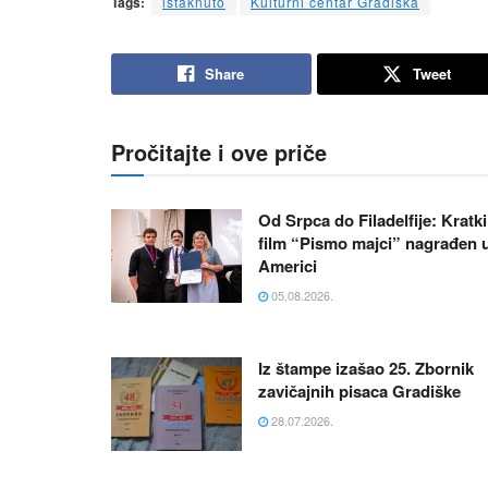
Tags:
istaknuto
Kulturni centar Gradiška
Share
Tweet
Pročitajte i ove priče
Od Srpca do Filadelfije: Kratki
film “Pismo majci” nagrađen 
Americi
05.08.2026.
Iz štampe izašao 25. Zbornik
zavičajnih pisaca Gradiške
28.07.2026.