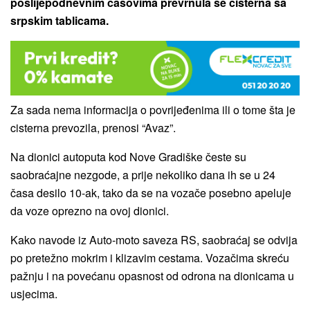
poslijepodnevnim časovima prevrnula se cisterna sa
srpskim tablicama.
Za sada nema informacija o povrijeđenima ili o tome šta je
cisterna prevozila, prenosi “Avaz”.
Na dionici autoputa kod Nove Gradiške česte su
saobraćajne nezgode, a prije nekoliko dana ih se u 24
časa desilo 10-ak, tako da se na vozače posebno apeluje
da voze oprezno na ovoj dionici.
Kako navode iz Auto-moto saveza RS, saobraćaj se odvija
po pretežno mokrim i klizavim cestama. Vozačima skreću
pažnju i na povećanu opasnost od odrona na dionicama u
usjecima.