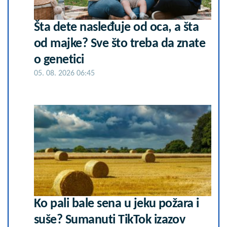
Šta dete nasleđuje od oca, a šta
od majke? Sve što treba da znate
o genetici
05. 08. 2026 06:45
Ko pali bale sena u jeku požara i
suše? Sumanuti TikTok izazov