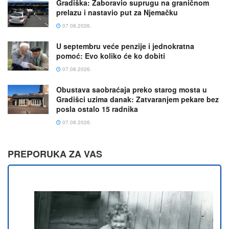
Gradiška: Zaboravio suprugu na graničnom
prelazu i nastavio put za Njemačku
07.08.2026.
U septembru veće penzije i jednokratna
pomoć: Evo koliko će ko dobiti
07.08.2026.
Obustava saobraćaja preko starog mosta u
Gradišci uzima danak: Zatvaranjem pekare bez
posla ostalo 15 radnika
07.08.2026.
PREPORUKA ZA VAS