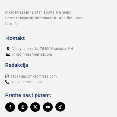
Micro Mreža je najčitaniji portal u Gradišci.
Saznajte najnovije informacije iz Gradiške, Srpca i
Laktaša.
Kontakt
Vidovdanska 1a, 78400 Gradiška, BiH
micromreza@gmail.com
Redakcija
redakcija@micromreza.com
+387 066/938-329
Pratite nas i putem: