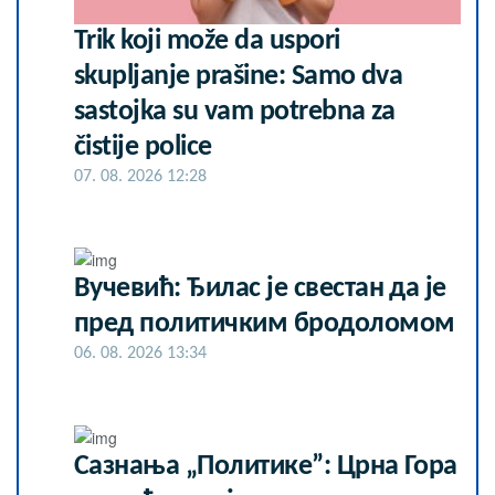
Trik koji može da uspori
skupljanje prašine: Samo dva
sastojka su vam potrebna za
čistije police
07. 08. 2026 12:28
Вучевић: Ђилас је свестан да је
пред политичким бродоломом
06. 08. 2026 13:34
Сазнања „Политике”: Црна Гора