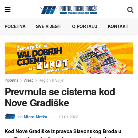
POČETNA
SVE VIJESTI
O PORTALU
KONTAKT
Početna
Vijesti
Region & Svijet
Prevrnula se cisterna kod
Nove Gradiške
od
Micro Mreža
19.01.2023.
Kod Nove Gradiške iz pravca Slavonskog Broda u