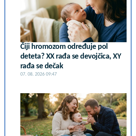
Čiji hromozom određuje pol
deteta? XX rađa se devojčica, XY
rađa se dečak
07. 08. 2026 09:47