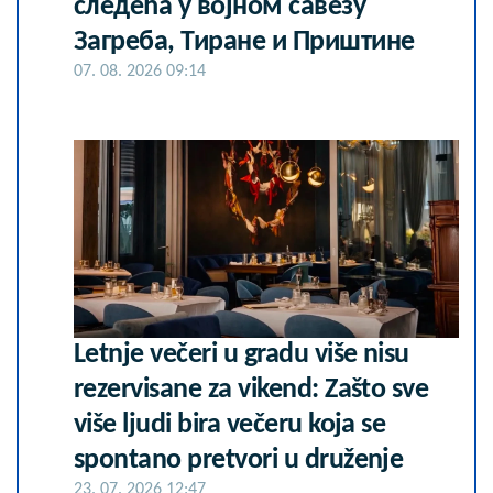
следећа у војном савезу
Загреба, Тиране и Приштине
07. 08. 2026 09:14
Letnje večeri u gradu više nisu
rezervisane za vikend: Zašto sve
više ljudi bira večeru koja se
spontano pretvori u druženje
23. 07. 2026 12:47