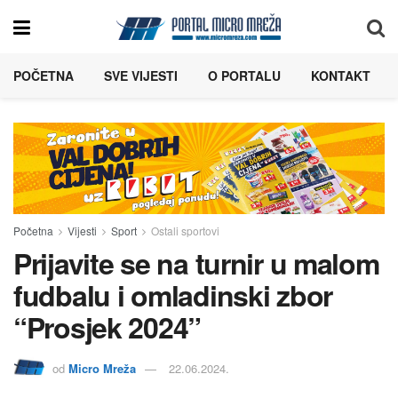
POČETNA
SVE VIJESTI
O PORTALU
KONTAKT
Početna
Vijesti
Sport
Ostali sportovi
Prijavite se na turnir u malom
fudbalu i omladinski zbor
“Prosjek 2024”
od
Micro Mreža
22.06.2024.