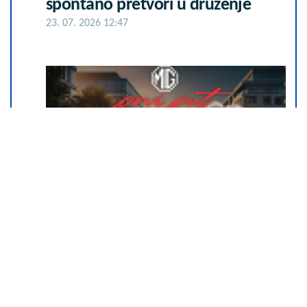
spontano pretvori u druženje
23. 07. 2026 12:47
Hibrid broj 1 koji osvaja Evropu,
sada po specijalnoj akcijskoj ceni
od 19.990€ do 31.8.
03. 08. 2026 13:23