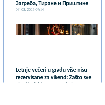
Загреба, Тиране и Приштине
07. 08. 2026 09:14
Letnje večeri u gradu više nisu
rezervisane za vikend: Zašto sve
više ljudi bira večeru koja se
spontano pretvori u druženje
23. 07. 2026 12:47