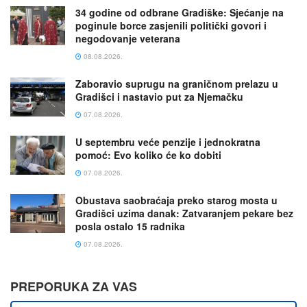
34 godine od odbrane Gradiške: Sjećanje na
poginule borce zasjenili politički govori i
negodovanje veterana
08.08.2026.
Zaboravio suprugu na graničnom prelazu u
Gradišci i nastavio put za Njemačku
07.08.2026.
U septembru veće penzije i jednokratna
pomoć: Evo koliko će ko dobiti
07.08.2026.
Obustava saobraćaja preko starog mosta u
Gradišci uzima danak: Zatvaranjem pekare bez
posla ostalo 15 radnika
07.08.2026.
PREPORUKA ZA VAS