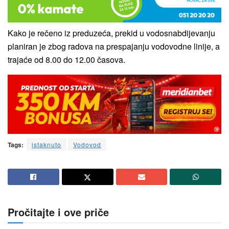
Kako je rečeno iz preduzeća, prekid u vodosnabdijevanju
planiran je zbog radova na prespajanju vodovodne linije, a
trajaće od 8.00 do 12.00 časova.
Tags:
istaknuto
Vodovod
Pročitajte i ove priče