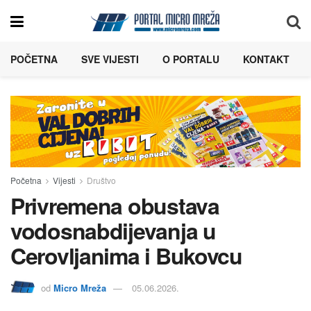
POČETNA
SVE VIJESTI
O PORTALU
KONTAKT
Početna
Vijesti
Društvo
Privremena obustava
vodosnabdijevanja u
Cerovljanima i Bukovcu
od
Micro Mreža
05.06.2026.