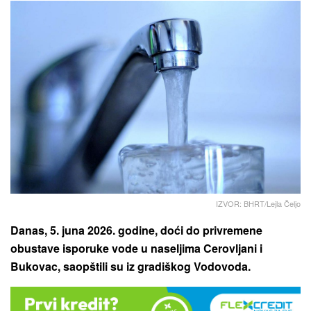
IZVOR: BHRT/Lejla Čeljo
Danas, 5. juna 2026. godine, doći do privremene
obustave isporuke vode u naseljima Cerovljani i
Bukovac, saopštili su iz gradiškog Vodovoda.