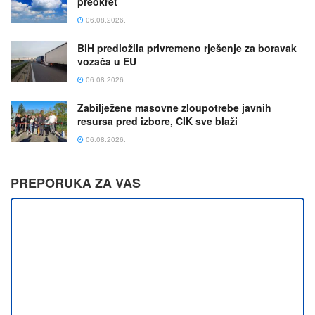
preokret
06.08.2026.
BiH predložila privremeno rješenje za boravak
vozača u EU
06.08.2026.
Zabilježene masovne zloupotrebe javnih
resursa pred izbore, CIK sve blaži
06.08.2026.
PREPORUKA ZA VAS