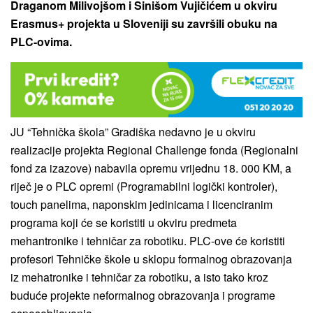
Draganom Milivojšom i Sinišom Vujičićem u okviru
Erasmus+ projekta u Sloveniji su završili obuku na
PLC-ovima.
JU “Tehnička škola” Gradiška nedavno je u okviru
realizacije projekta Regional Challenge fonda (Regionalni
fond za izazove) nabavila opremu vrijednu 18. 000 KM, a
riječ je o PLC opremi (Programabilni logički kontroler),
touch panelima, naponskim jedinicama i licenciranim
programa koji će se koristiti u okviru predmeta
mehantronike i tehničar za robotiku. PLC-ove će koristiti
profesori Tehničke škole u sklopu formalnog obrazovanja
iz mehatronike i tehničar za robotiku, a isto tako kroz
buduće projekte neformalnog obrazovanja i programe