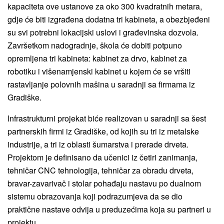
kapaciteta ove ustanove za oko 300 kvadratnih metara,
gdje će biti izgrađena dodatna tri kabineta, a obezbjeđeni
su svi potrebni lokacijski uslovi i građevinska dozvola.
Završetkom nadogradnje, škola će dobiti potpuno
opremljena tri kabineta: kabinet za drvo, kabinet za
robotiku i višenamjenski kabinet u kojem će se vršiti
rastavljanje polovnih mašina u saradnji sa firmama iz
Gradiške.
Infrastrukturni projekat biće realizovan u saradnji sa šest
partnerskih firmi iz Gradiške, od kojih su tri iz metalske
industrije, a tri iz oblasti šumarstva i prerade drveta.
Projektom je definisano da učenici iz četiri zanimanja,
tehničar CNC tehnologija, tehničar za obradu drveta,
bravar-zavarivač i stolar pohađaju nastavu po dualnom
sistemu obrazovanja koji podrazumjeva da se dio
praktične nastave odvija u preduzećima koja su partneri u
projektu.