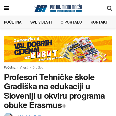
POČETNA
SVE VIJESTI
O PORTALU
KONTAKT
Početna
Vijesti
Društvo
Profesori Tehničke škole
Gradiška na edukaciji u
Sloveniji u okviru programa
obuke Erasmus+