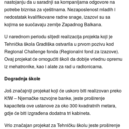
nastojanju da u saradnji sa kompanijama odgovore na
potrebe biznisa za vještinama. Nezaposlenost mladih i
nedostatak kvalifikovane radne snage, izazovi su sa
kojima se suočavaju zemlje Zapadnog Balkana.
U narednom periodu slijedi realizacija projekta koji je
Tehnička škola Gradiška ostvarila u prvom pozivu kod
Regional Challenge fonda (Regionalni fond za izazove).
Ovaj projekat će omogućiti školi da dobije vriednu opremu
iz mehatronike, kao i alate za rad u radionicama.
Dogradnja škole
Još značajniji projekat koji će uskoro biti realizovan preko
KfW – Njemačke razvojne banke, jeste proširenje
kapaciteta ove ustanove za oko 300 kvadratnih metara,
gdje će biti izgrađena dodatna tri kabineta.
Vrlo značajan projekat za Tehničku školu jeste proširenje