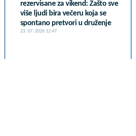
rezervisane za vikend: Zašto sve
više ljudi bira večeru koja se
spontano pretvori u druženje
23. 07. 2026 12:47
Većina građana izgubi novac pre
nego što stigne na letovanje - ovih
7 troškova skoro niko ne planira