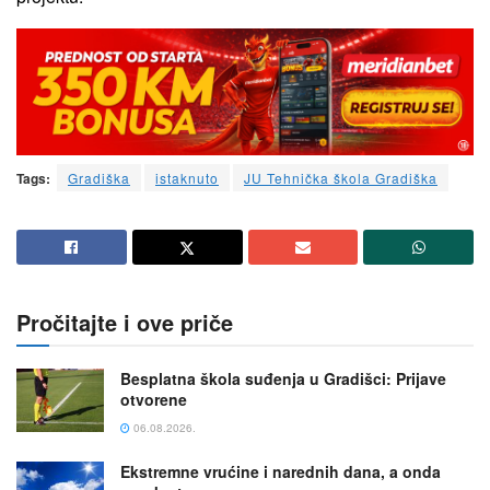
Tags:
Gradiška
istaknuto
JU Tehnička škola Gradiška
Pročitajte i ove priče
Besplatna škola suđenja u Gradišci: Prijave
otvorene
06.08.2026.
Ekstremne vrućine i narednih dana, a onda