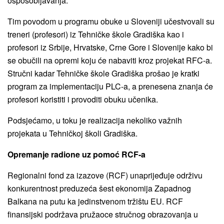
osposobljavanja.
Tim povodom u programu obuke u Sloveniji učestvovali su
treneri (profesori) iz Tehničke škole Gradiška kao i
profesori iz Srbije, Hrvatske, Crne Gore i Slovenije kako bi
se obučili na opremi koju će nabaviti kroz projekat RFC-a.
Stručni kadar Tehničke škole Gradiška prošao je kratki
program za implementaciju PLC-a, a prenesena znanja će
profesori koristiti i provoditi obuku učenika.
Podsjećamo, u toku je realizacija nekoliko važnih
projekata u Tehničkoj školi Gradiška.
Opremanje radione uz pomoć RCF-a
Regionalni fond za izazove (RCF) unaprijeđuje održivu
konkurentnost preduzeća šest ekonomija Zapadnog
Balkana na putu ka jedinstvenom tržištu EU. RCF
finansijski podržava pružaoce stručnog obrazovanja u