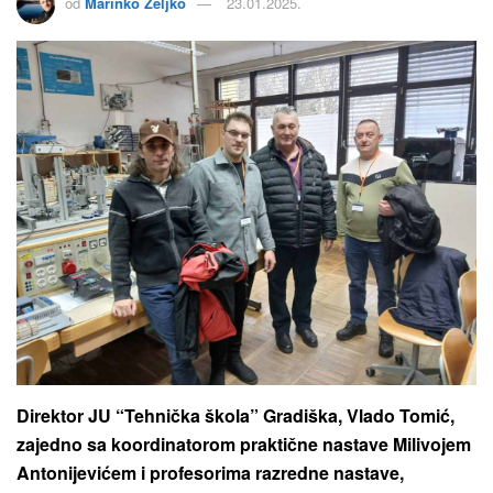
od
Marinko Zeljko
23.01.2025.
Direktor JU “Tehnička škola” Gradiška, Vlado Tomić,
zajedno sa koordinatorom praktične nastave Milivojem
Antonijevićem i profesorima razredne nastave,