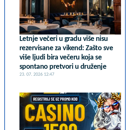
Letnje večeri u gradu više nisu
rezervisane za vikend: Zašto sve
više ljudi bira večeru koja se
spontano pretvori u druženje
23. 07. 2026 12:47