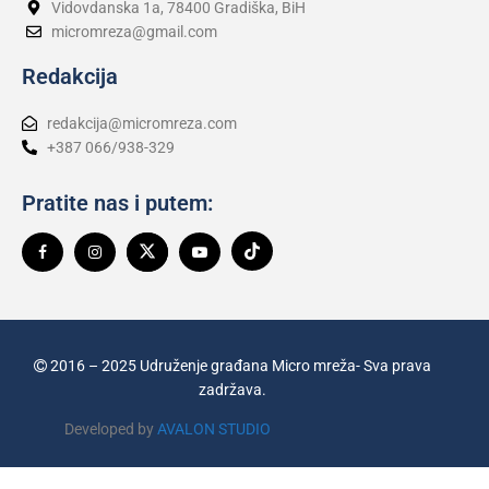
Vidovdanska 1a, 78400 Gradiška, BiH
micromreza@gmail.com
Redakcija
redakcija@micromreza.com
+387 066/938-329
Pratite nas i putem:
2016 – 2025 Udruženje građana Micro mreža- Sva prava
zadržava.
Developed by
AVALON STUDIO