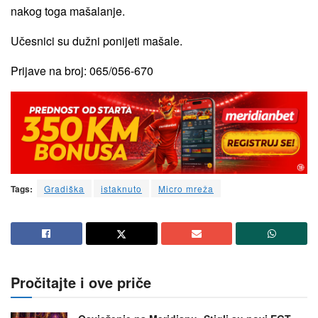
nakog toga mašalanje.
Učesnici su dužni ponijeti mašale.
Prijave na broj: 065/056-670
Tags:
Gradiška
istaknuto
Micro mreža
Pročitajte i ove priče