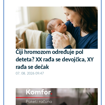
Čiji hromozom određuje pol
deteta? XX rađa se devojčica, XY
rađa se dečak
07. 08. 2026 09:47