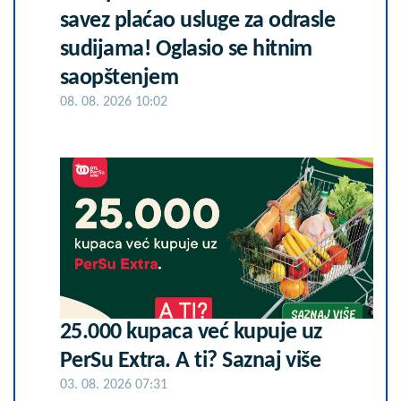
savez plaćao usluge za odrasle
sudijama! Oglasio se hitnim
saopštenjem
08. 08. 2026 10:02
25.000 kupaca već kupuje uz
PerSu Extra. A ti? Saznaj više
03. 08. 2026 07:31