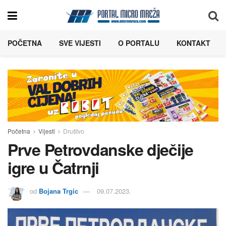
POČETNA
SVE VIJESTI
O PORTALU
KONTAKT
Početna
Vijesti
Društvo
Prve Petrovdanske dječije
igre u Čatrnji
od
Bojana Trgic
09.07.2023.