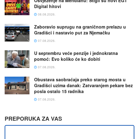
Osvježenje na Meridianu: Stigli su novi EGT
Digital hitovi
08.08.2026.
Zaboravio suprugu na graničnom prelazu u
Gradišci i nastavio put za Njemačku
07.08.2026.
U septembru veće penzije i jednokratna
pomoć: Evo koliko će ko dobiti
07.08.2026.
Obustava saobraćaja preko starog mosta u
Gradišci uzima danak: Zatvaranjem pekare bez
posla ostalo 15 radnika
07.08.2026.
PREPORUKA ZA VAS