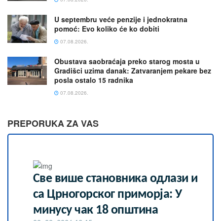
U septembru veće penzije i jednokratna
pomoć: Evo koliko će ko dobiti
07.08.2026.
Obustava saobraćaja preko starog mosta u
Gradišci uzima danak: Zatvaranjem pekare bez
posla ostalo 15 radnika
07.08.2026.
PREPORUKA ZA VAS
Све више становника одлази и
са Црногорског приморја: У
минусу чак 18 општина