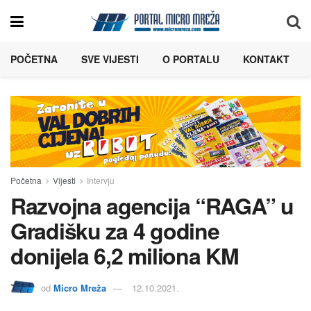
POČETNA
SVE VIJESTI
O PORTALU
KONTAKT
Početna
Vijesti
Intervju
Razvojna agencija “RAGA” u
Gradišku za 4 godine
donijela 6,2 miliona KM
od
Micro Mreža
12.10.2021.