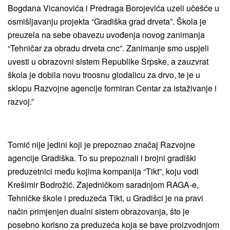
Bogdana Vicanovića i Predraga Borojevića uzeli učešće u
osmišljavanju projekta “Gradiška grad drveta”. Škola je
preuzela na sebe obavezu uvođenja novog zanimanja
“Tehničar za obradu drveta cnc”. Zanimanje smo uspjeli
uvesti u obrazovni sistem Republike Srpske, a zauzvrat
škola je dobila novu troosnu glodalicu za drvo, te je u
sklopu Razvojne agencije formiran Centar za istaživanje i
razvoj.”
Tomić nije jedini koji je prepoznao značaj Razvojne
agencije Gradiška. To su prepoznali i brojni gradiški
preduzetnici među kojima kompanija “Tikt”, koju vodi
Krešimir Bodrožić. Zajedničkom saradnjom RAGA-e,
Tehničke škole i preduzeća Tikt, u Gradišci je na pravi
način primjenjen dualni sistem obrazovanja, što je
posebno korisno za preduzeća koja se bave proizvodnjom