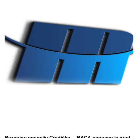
Razvojnu agenciju Gradiška – RAGA osnovao je grad