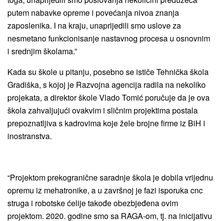
putem nabavke opreme i povećanja nivoa znanja
zaposlenika. I na kraju, unaprijedili smo uslove za
nesmetano funkcionisanje nastavnog procesa u osnovnim
i srednjim školama.”
Kada su škole u pitanju, posebno se ističe Tehnička škola
Gradiška, s kojoj je Razvojna agencija radila na nekoliko
projekata, a direktor škole Vlado Tomić poručuje da je ova
škola zahvaljujući ovakvim i sličnim projektima postala
prepoznatljiva s kadrovima koje žele brojne firme iz BiH i
inostranstva.
“Projektom prekogranične saradnje škola je dobila vrijednu
opremu iz mehatronike, a u završnoj je fazi isporuka cnc
struga i robotske ćelije takođe obezbjeđena ovim
projektom. 2020. godine smo sa RAGA-om, tj. na inicijativu