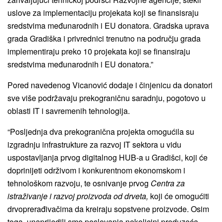
uslove za implementaciju projekata koji se finansisraju
sredstvima međunarodnih i EU donatora. Gradska uprava
grada Gradiška i privrednici trenutno na području grada
implementiraju preko 10 projekata koji se finansiraju
sredstvima međunarodnih i EU donatora.”
Pored navedenog Vicanović dodaje i činjenicu da donatori
sve više podržavaju prekograničnu saradnju, pogotovo u
oblasti IT i savremenih tehnologija.
“Posljednja dva prekogranična projekta omogućila su
izgradnju infrastrukture za razvoj IT sektora u vidu
uspostavljanja prvog digitalnog HUB-a u Gradišci, koji će
doprinijeti održivom i konkurentnom ekonomskom i
tehnološkom razvoju, te osnivanje prvog
Centra za
istraživanje i razvoj proizvoda od drveta,
koji će omogućiti
drvoprerađivačima da kreiraju sopstvene proizvode. Osim
toga, unaprijedili smo poslovanja nekolicini preduzeća