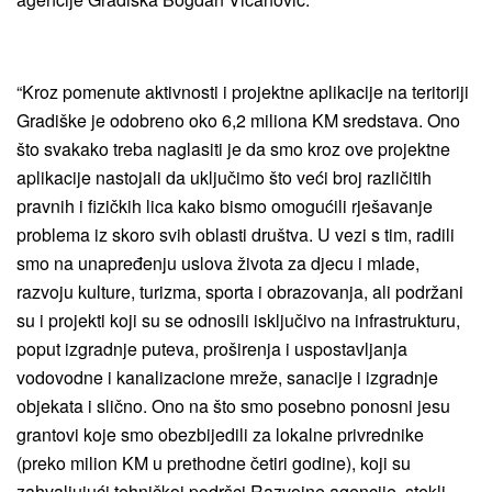
“Kroz pomenute aktivnosti i projektne aplikacije na teritoriji
Gradiške je odobreno oko 6,2 miliona KM sredstava. Ono
što svakako treba naglasiti je da smo kroz ove projektne
aplikacije nastojali da uključimo što veći broj različitih
pravnih i fizičkih lica kako bismo omogućili rješavanje
problema iz skoro svih oblasti društva. U vezi s tim, radili
smo na unapređenju uslova života za djecu i mlade,
razvoju kulture, turizma, sporta i obrazovanja, ali podržani
su i projekti koji su se odnosili isključivo na infrastrukturu,
poput izgradnje puteva, proširenja i uspostavljanja
vodovodne i kanalizacione mreže, sanacije i izgradnje
objekata i slično. Ono na što smo posebno ponosni jesu
grantovi koje smo obezbijedili za lokalne privrednike
(preko milion KM u prethodne četiri godine), koji su
zahvaljujući tehničkoj podršci Razvojne agencije, stekli