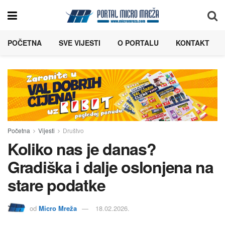
POČETNA
SVE VIJESTI
O PORTALU
KONTAKT
Početna
Vijesti
Društvo
Koliko nas je danas?
Gradiška i dalje oslonjena na
stare podatke
od
Micro Mreža
18.02.2026.