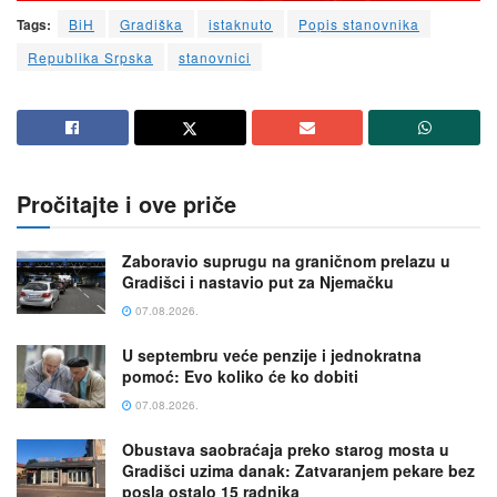
Tags:
BiH
Gradiška
istaknuto
Popis stanovnika
Republika Srpska
stanovnici
Pročitajte i ove priče
Zaboravio suprugu na graničnom prelazu u
Gradišci i nastavio put za Njemačku
07.08.2026.
U septembru veće penzije i jednokratna
pomoć: Evo koliko će ko dobiti
07.08.2026.
Obustava saobraćaja preko starog mosta u
Gradišci uzima danak: Zatvaranjem pekare bez
posla ostalo 15 radnika