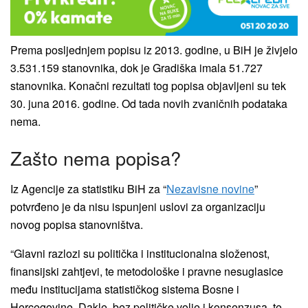
Prema posljednjem popisu iz 2013. godine, u BiH je živjelo
3.531.159 stanovnika, dok je Gradiška imala 51.727
stanovnika. Konačni rezultati tog popisa objavljeni su tek
30. juna 2016. godine. Od tada novih zvaničnih podataka
nema.
Zašto nema popisa?
Iz Agencije za statistiku BiH za “
Nezavisne novine
”
potvrđeno je da nisu ispunjeni uslovi za organizaciju
novog popisa stanovništva.
“Glavni razlozi su politička i institucionalna složenost,
finansijski zahtjevi, te metodološke i pravne nesuglasice
među institucijama statističkog sistema Bosne i
Hercegovine. Dakle, bez političke volje i konsenzusa, te