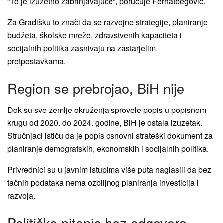
“To je izuzetno zabrinjavajuće”, poručuje Ferhatbegović.
Za Gradišku to znači da se razvojne strategije, planiranje
budžeta, školske mreže, zdravstvenih kapaciteta i
socijalnih politika zasnivaju na zastarjelim
pretpostavkama.
Region se prebrojao, BiH nije
Dok su sve zemlje okruženja sprovele popis u popisnom
krugu od 2020. do 2024. godine, BiH je ostala izuzetak.
Stručnjaci ističu da je popis osnovni strateški dokument za
planiranje demografskih, ekonomskih i socijalnih politika.
Privrednici su u javnim istupima više puta naglasili da bez
tačnih podataka nema ozbiljnog planiranja investicija i
razvoja.
Političko pitanje bez odgovora