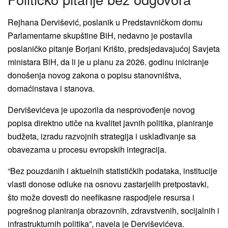
Rejhana Dervišević, poslanik u Predstavničkom domu
Parlamentarne skupštine BiH, nedavno je postavila
poslaničko pitanje Borjani Krišto, predsjedavajućoj Savjeta
ministara BiH, da li je u planu za 2026. godinu iniciranje
donošenja novog zakona o popisu stanovništva,
domaćinstava i stanova.
Derviševićeva je upozorila da nesprovođenje novog
popisa direktno utiče na kvalitet javnih politika, planiranje
budžeta, izradu razvojnih strategija i usklađivanje sa
obavezama u procesu evropskih integracija.
“Bez pouzdanih i aktuelnih statističkih podataka, institucije
vlasti donose odluke na osnovu zastarjelih pretpostavki,
što može dovesti do neefikasne raspodjele resursa i
pogrešnog planiranja obrazovnih, zdravstvenih, socijalnih i
infrastrukturnih politika”, navela je Derviševićeva.