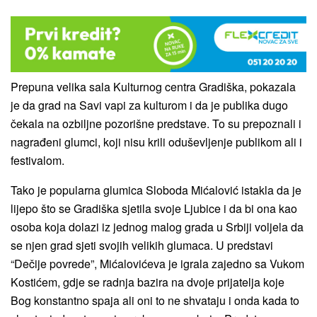
Prepuna velika sala Kulturnog centra Gradiška, pokazala
je da grad na Savi vapi za kulturom i da je publika dugo
čekala na ozbiljne pozorišne predstave. To su prepoznali i
nagrađeni glumci, koji nisu krili oduševljenje publikom ali i
festivalom.
Tako je popularna glumica Sloboda Mićalović istakla da je
lijepo što se Gradiška sjetila svoje Ljubice i da bi ona kao
osoba koja dolazi iz jednog malog grada u Srbiji voljela da
se njen grad sjeti svojih velikih glumaca. U predstavi
“Dečije povrede”, Mićalovićeva je igrala zajedno sa Vukom
Kostićem, gdje se radnja bazira na dvoje prijatelja koje
Bog konstantno spaja ali oni to ne shvataju i onda kada to