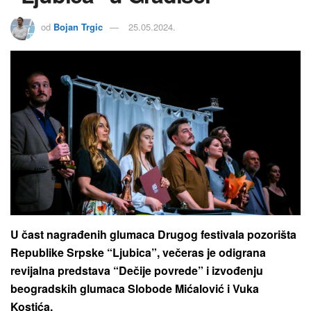
od
Bojan Trgic
25.05.2024.
U čast nagrađenih glumaca Drugog festivala pozorišta
Republike Srpske “Ljubica”, večeras je odigrana
revijalna predstava “Dečije povrede” i izvođenju
beogradskih glumaca Slobode Mićalović i Vuka
Kostića.