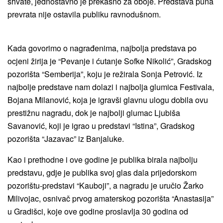
shvate, jednostavno je prekasno za oboje. Predstava puna
prevrata nije ostavila publiku ravnodušnom.
Kada govorimo o nagrađenima, najbolja predstava po
ocjeni žirija je “Pevanje i ćutanje Sofke Nikolić”, Gradskog
pozorišta “Semberija”, koju je režirala Sonja Petrović. Iz
najbolje predstave nam dolazi i najbolja glumica Festivala,
Bojana Milanović, koja je igravši glavnu ulogu dobila ovu
prestižnu nagradu, dok je najbolji glumac Ljubiša
Savanović, koji je igrao u predstavi “Istina”, Gradskog
pozorišta “Jazavac” iz Banjaluke.
Kao i prethodne i ove godine je publika birala najbolju
predstavu, gdje je publika svoj glas dala prijedorskom
pozorištu-predstavi “Kauboji”, a nagradu je uručio Žarko
Milivojac, osnivač prvog amaterskog pozorišta “Anastasija”
u Gradišci, koje ove godine proslavlja 30 godina od