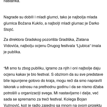
nastanka.
Nagrade su dobili i mladi glumci, tako je najbolja mlada
glumica Božana Kukilo, a najbolji mladi glumac je Darko
Stojić.
Za direktora Gradskog pozorišta Gradiška, Zlatana
Vidovića, najbolju ocjenu Drugog festivala “Ljubica” imala
je publika.
“Mi smo tu zbog publiku, igramo za njih i oni najbolje daju
ocjenu kakav je bio festival. S obzirom da su sve predstave
bile ispunjene gotovo do kraja, mogu reći da smo napravili
iskorak u odnosu na prethodnu godinu i da se nismo džaba
potrošili u organizaciji svega. Mi nastavljamo i dalje, već
sada se spremamo za treći festival. Kolega Bojan
Vujinović, koji je radio zajedno sa mnom na ovom projektu