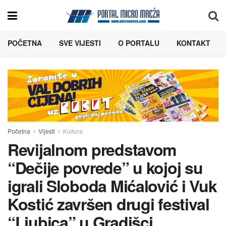
POČETNA
SVE VIJESTI
O PORTALU
KONTAKT
Početna
Vijesti
Kultura
Revijalnom predstavom
“Dečije povrede” u kojoj su
igrali Sloboda Mićalović i Vuk
Kostić završen drugi festival
“Ljubica” u Gradišci