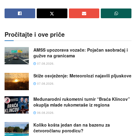
Pročitajte i ove priče
AMSS upozorava vozače: Pojačan saobraćaj i
gužve na granicama
07.08.2026.
Stiže osvježenje: Meteorolozi najavili pljuskove
07.08.2026.
Međunarodni rukometni turnir “Braća Klincov”
okuplja mlade rukometaše iz regiona
06.08.2026.
Koliko košta jedan dan na bazenu za
četvoročlanu porodicu?