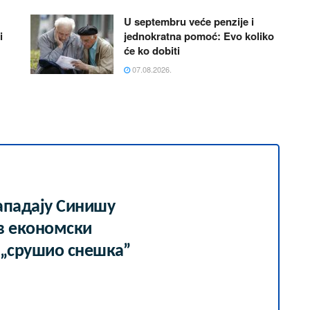
U septembru veće penzije i
i
jednokratna pomoć: Evo koliko
će ko dobiti
07.08.2026.
ападају Синишу
в економски
 „срушио снешка”