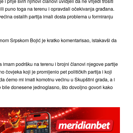
 i prije svih njihovi članovi uvidjeli da ne vrijedi trošiti
ili puno toga na terenu i opravdali očekivanja građana.
ina ostalih partija imali dosta problema u formiranju
nom Srpskom Bojić je kratko komentarisao, istakavši da
a imam podršku na terenu i brojni članovi njegove partije
ovjeka koji je promijenio pet političkih partija i koji
da ćemo mi imati komotnu većinu u Skupštini grada, a i
e bile donesene jednoglasno, što dovoljno govori kako