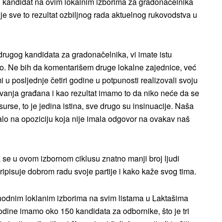
ini kandidat na ovim lokalnim izborima za gradonačelnika
a je sve to rezultat ozbiljnog rada aktuelnog rukovodstva u
drugog kandidata za gradonačelnika, vi imate istu
novo. Ne bih da komentarišem druge lokalne zajednice, već
mi u posljednje četiri godine u potpunosti realizovali svoju
ivanja građana i kao rezultat imamo to da niko neće da se
surse, to je jedina istina, sve drugo su insinuacije. Naša
calo na opoziciju koja nije imala odgovor na ovakav naš
da se u ovom izbornom ciklusu znatno manji broj ljudi
ipisuje dobrom radu svoje partije i kako kaže svog tima.
thodnim loklanim izborima na svim listama u Laktašima
odine imamo oko 150 kandidata za odbornike, što je tri