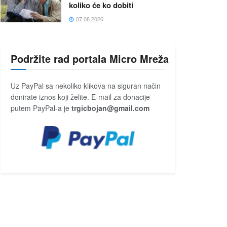
koliko će ko dobiti
07.08.2026.
Podržite rad portala Micro Mreža
Uz PayPal sa nekoliko klikova na siguran način
donirate iznos koji želite. E-mail za donacije
putem PayPal-a je
trgicbojan@gmail.com