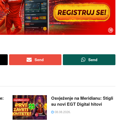
Send
Send
e:
Osvježenje na Meridianu: Stigli
su novi EGT Digital hitovi
08.08.2026.