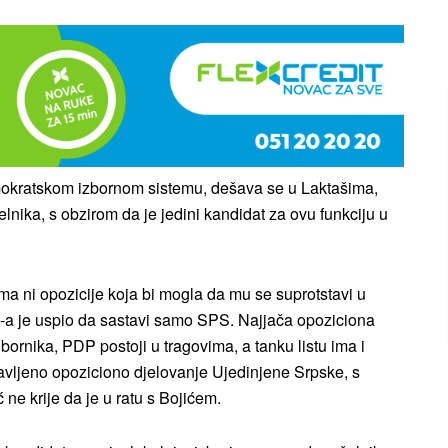
demokratskom izbornom sistemu, dešava se u Laktašima,
nika, s obzirom da je jedini kandidat za ovu funkciju u
 ni opozicije koja bi mogla da mu se suprotstavi u
-a je uspio da sastavi samo SPS. Najjača opoziciona
bornika, PDP postoji u tragovima, a tanku listu ima i
javljeno opoziciono djelovanje Ujedinjene Srpske, s
ne krije da je u ratu s Bojićem.