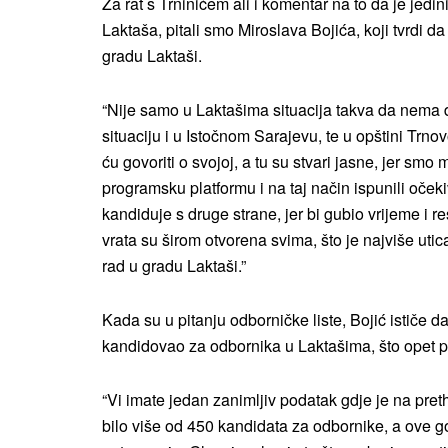
Za rat s Trninićem ali i komentar na to da je jed
Laktaša, pitali smo Miroslava Bojića, koji tvrdi d
gradu Laktaši.
“Nije samo u Laktašima situacija takva da nema 
situaciju i u Istočnom Sarajevu, te u opštini Tr
ću govoriti o svojoj, a tu su stvari jasne, jer smo 
programsku platformu i na taj način ispunili oček
kandiduje s druge strane, jer bi gubio vrijeme i re
vrata su širom otvorena svima, što je najviše uti
rad u gradu Laktaši.”
Kada su u pitanju odborničke liste, Bojić ističe 
kandidovao za odbornika u Laktašima, što opet pr
“Vi imate jedan zanimljiv podatak gdje je na pre
bilo više od 450 kandidata za odbornike, a ove g