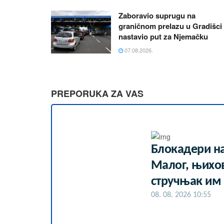
Zaboravio suprugu na
graničnom prelazu u Gradišci 
nastavio put za Njemačku
07.08.2026.
PREPORUKA ZA VAS
Блокадери н
Малог, њихо
стручњак им
08. 08. 2026 10:55