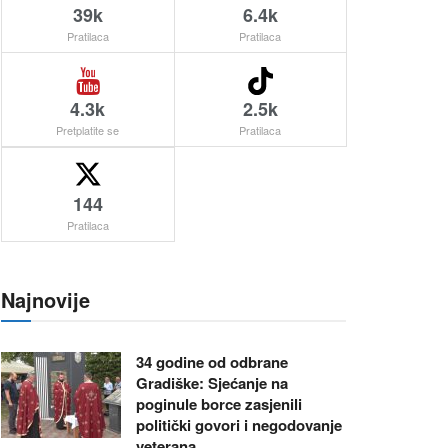
39k
6.4k
Pratilaca
Pratilaca
4.3k
2.5k
Pretplatite se
Pratilaca
144
Pratilaca
Najnovije
34 godine od odbrane
Gradiške: Sjećanje na
poginule borce zasjenili
politički govori i negodovanje
veterana