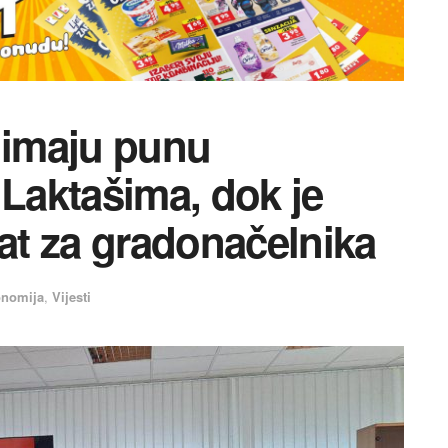
imaju punu
 Laktašima, dok je
dat za gradonačelnika
onomija
,
Vijesti