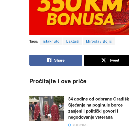
Tags:
istaknuto
Laktaši
Miroslav Bojić
Share
Tweet
Pročitajte i ove priče
34 godine od odbrane Gradišk
Sjećanje na poginule borce
zasjenili politički govori i
negodovanje veterana
08.08.2026.