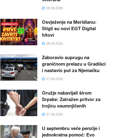
08.08.2026.
Osvježenje na Meridianu:
Stigli su novi EGT Digital
hitovi
08.08.2026.
Zaboravio suprugu na
graničnom prelazu u Gradišci
i nastavio put za Njemačku
07.08.2026.
Oružje nabavljali širom
Srpske: Zatražen pritvor za
trojicu osumnjičenih
07.08.2026.
U septembru veće penzije i
jednokratna pomoć: Evo