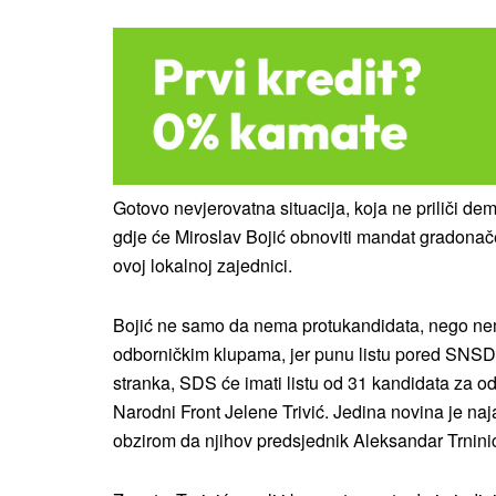
Gotovo nevjerovatna situacija, koja ne priliči 
gdje će Miroslav Bojić obnoviti mandat gradonačel
ovoj lokalnoj zajednici.
Bojić ne samo da nema protukandidata, nego nema
odborničkim klupama, jer punu listu pored SNSD
stranka, SDS će imati listu od 31 kandidata za od
Narodni Front Jelene Trivić. Jedina novina je na
obzirom da njihov predsjednik Aleksandar Trninić 