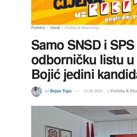
Početna
Vijesti
Politika & Ekonomija
Samo SNSD i SPS 
odborničku listu u
Bojić jedini kandi
od
Bojan Trgic
10.08.2024.
u
Politika & Ek