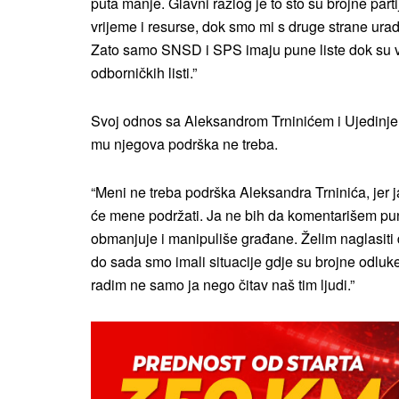
puta manje. Glavni razlog je to što su brojne partije
vrijeme i resurse, dok smo mi s druge strane urad
Zato samo SNSD i SPS imaju pune liste dok su već
odborničkih listi.”
Svoj odnos sa Aleksandrom Trninićem i Ujedinje
mu njegova podrška ne treba.
“Meni ne treba podrška Aleksandra Trninića, jer j
će mene podržati. Ja ne bih da komentarišem puno č
obmanjuje i manipuliše građane. Želim naglasiti 
do sada smo imali situacije gdje su brojne odluk
radim ne samo ja nego čitav naš tim ljudi.”