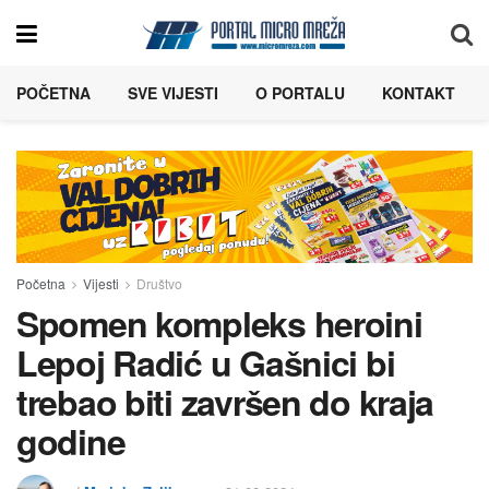
POČETNA
SVE VIJESTI
O PORTALU
KONTAKT
Početna
Vijesti
Društvo
Spomen kompleks heroini
Lepoj Radić u Gašnici bi
trebao biti završen do kraja
godine