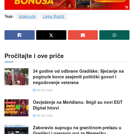
Tags:
istaknuto
Lepa Radić
Pročitajte i ove priče
34 godine od odbrane Gradiške: Sjećanje na
poginule borce zasjenili politički govori i
negodovanje veterana
08.08.2026.
Osvježenje na Meridianu: Stigli su novi EGT
Digital hitovi
08.08.2026.
Zaboravio suprugu na graničnom prelazu u
Gradišci i nastavio put za Njemačku