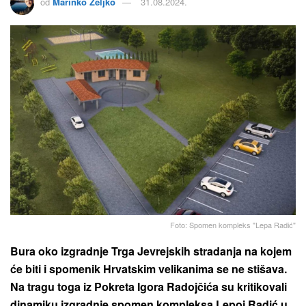
od
Marinko Zeljko
31.08.2024.
Foto: Spomen kompleks "Lepa Radić"
Bura oko izgradnje Trga Jevrejskih stradanja na kojem
će biti i spomenik Hrvatskim velikanima se ne stišava.
Na tragu toga iz Pokreta Igora Radojčića su kritikovali
dinamiku izgradnje spomen kompleksa Lepoj Radić u