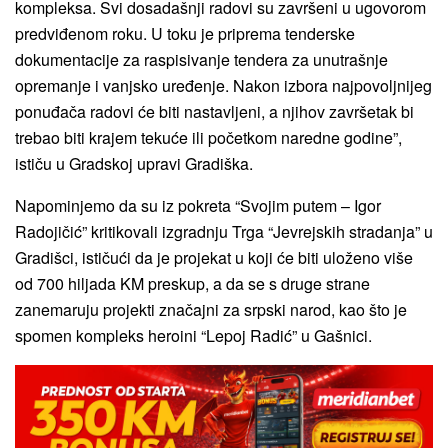
kompleksa. Svi dosadašnji radovi su završeni u ugovorom
predviđenom roku. U toku je priprema tenderske
dokumentacije za raspisivanje tendera za unutrašnje
opremanje i vanjsko uređenje. Nakon izbora najpovoljnijeg
ponuđača radovi će biti nastavljeni, a njihov završetak bi
trebao biti krajem tekuće ili početkom naredne godine”,
ističu u Gradskoj upravi Gradiška.
Napominjemo da su iz pokreta “Svojim putem – Igor
Radojičić” kritikovali izgradnju Trga “Jevrejskih stradanja” u
Gradišci, ističući da je projekat u koji će biti uloženo više
od 700 hiljada KM preskup, a da se s druge strane
zanemaruju projekti značajni za srpski narod, kao što je
spomen kompleks heroini “Lepoj Radić” u Gašnici.