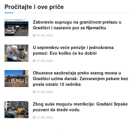
Pročitajte i ove priče
Zaboravio suprugu na graničnom prelazu u
Gradišci i nastavio put za Njemačku
07.08.2026.
U septembru veće penzije i jednokratna
pomoć: Evo koliko će ko dobiti
07.08.2026.
Obustava saobraćaja preko starog mosta u
Gradišci uzima danak: Zatvaranjem pekare bez
posla ostalo 15 radnika
07.08.2026.
Zbog suše mogućе restrikcije: Građani Srpske
pozvani da štede vodu
07.08.2026.