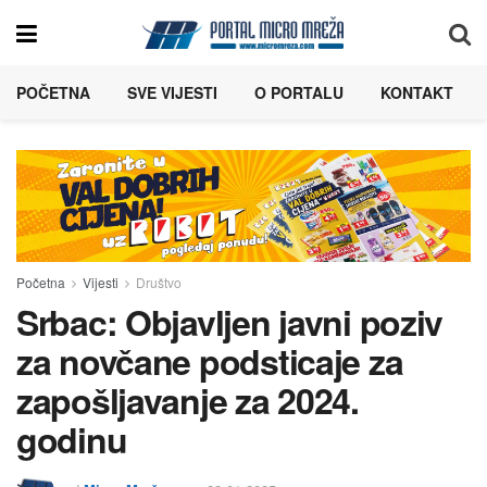
POČETNA
SVE VIJESTI
O PORTALU
KONTAKT
Početna
Vijesti
Društvo
Srbac: Objavljen javni poziv
za novčane podsticaje za
zapošljavanje za 2024.
godinu