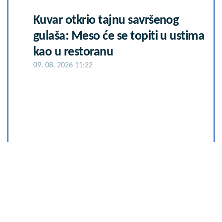
Kuvar otkrio tajnu savršenog
gulaša: Meso će se topiti u ustima
kao u restoranu
09. 08. 2026 11:22
Letnje večeri u gradu više nisu
rezervisane za vikend: Zašto sve