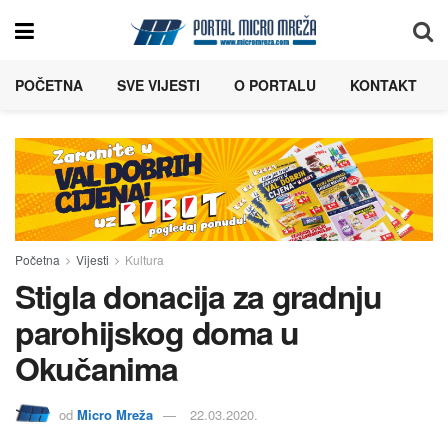
POČETNA
SVE VIJESTI
O PORTALU
KONTAKT
Početna
Vijesti
Kultura
Stigla donacija za gradnju
parohijskog doma u
Okučanima
od
Micro Mreža
22.03.2020.