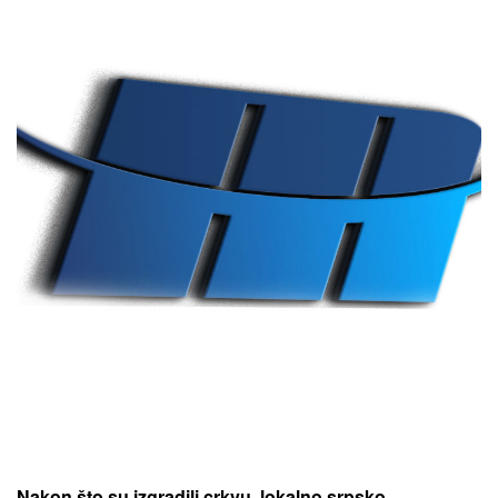
Nakon što su izgradili crkvu, lokalno srpsko