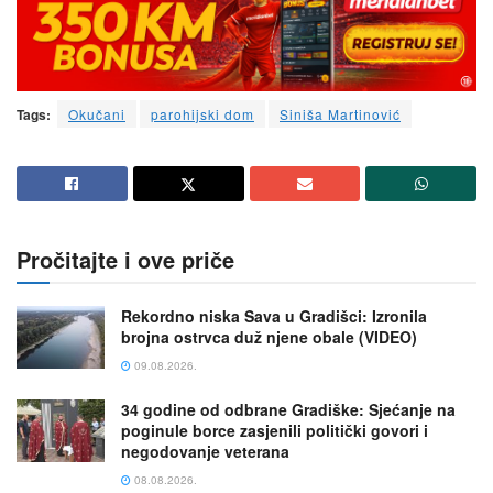
Tags:
Okučani
parohijski dom
Siniša Martinović
Pročitajte i ove priče
Rekordno niska Sava u Gradišci: Izronila
brojna ostrvca duž njene obale (VIDEO)
09.08.2026.
34 godine od odbrane Gradiške: Sjećanje na
poginule borce zasjenili politički govori i
negodovanje veterana
08.08.2026.