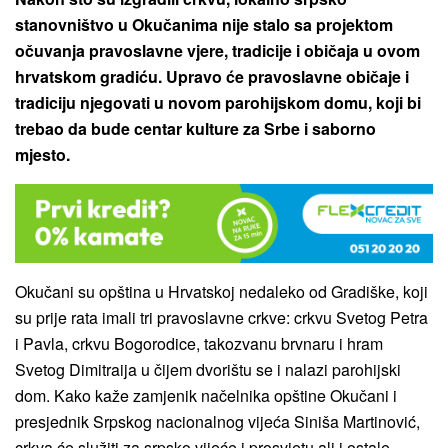
stanovništvo u Okučanima nije stalo sa projektom
očuvanja pravoslavne vjere, tradicije i običaja u ovom
hrvatskom gradiću. Upravo će pravoslavne običaje i
tradiciju njegovati u novom parohijskom domu, koji bi
trebao da bude centar kulture za Srbe i saborno
mjesto.
Okučani su opština u Hrvatskoj nedaleko od Gradiške, koji
su prije rata imali tri pravoslavne crkve: crkvu Svetog Petra
i Pavla, crkvu Bogorodice, takozvanu brvnaru i hram
Svetog Dimitraija u čijem dvorištu se i nalazi parohijski
dom. Kako kaže zamjenik načelnika opštine Okučani i
presjednik Srpskog nacionalnog vijeća Siniša Martinović,
crkva će služiti za srpsko vijeće i prosvjetu ali i ostale