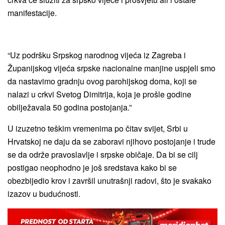
manifestacije.
“Uz podršku Srpskog narodnog vijeća iz Zagreba i
Županijskog vijeća srpske nacionalne manjine uspjeli smo
da nastavimo gradnju ovog parohijskog doma, koji se
nalazi u crkvi Svetog Dimitrija, koja je prošle godine
obilježavala 50 godina postojanja.”
U izuzetno teškim vremenima po čitav svijet, Srbi u
Hrvatskoj ne daju da se zaboravi njihovo postojanje i trude
se da održe pravoslavlje i srpske običaje. Da bi se cilj
postigao neophodno je još sredstava kako bi se
obezbijedio krov i završil unutrašnji radovi, što je svakako
izazov u budućnosti.