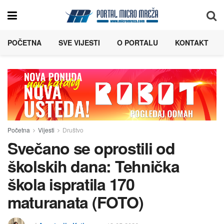
POČETNA
SVE VIJESTI
O PORTALU
KONTAKT
Početna
Vijesti
Društvo
Svečano se oprostili od
školskih dana: Tehnička
škola ispratila 170
maturanata (FOTO)