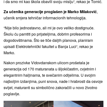
i da smo mi kao škola obavili svoju misiju“, rekao je Tomić.
Za učenika generacije proglašen je Marko Milaković
,
učenik smjera tehničar informacionih tehnologija.
“Nije bilo jednostavno, ali mi je ovo veliko dostignuće.
Školu ću pamtiti po prijateljima, dobrim profesorima i
dogodovštinama. Što se tiče daljih planova, planiram
upisati Elektrotehnički fakultet u Banja Luci“, rekao je
Marko.
Nakon prozivke Vidovdanskom ulicom prošetala je
generacija od 170 maturanata u šljokičastim, cvjetnim i
elegantnim haljinama, te svečanim odijelima. U svojim
najboljim izdanjima, puni snova, nade i hrabrosti da osvoje
svijet, maturanti su simbolično zakoračili u novo životno
poglavlje.