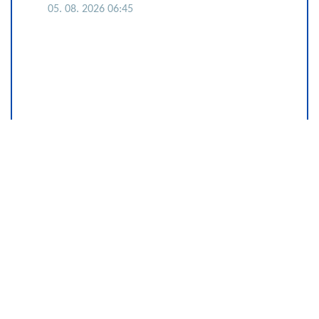
05. 08. 2026 06:45
REGISTRUJ SE UZ PROMO KOD
CASINO Preuzmi 1500
BESPLATNIH SPINOVA
20. 07. 2026 08:04