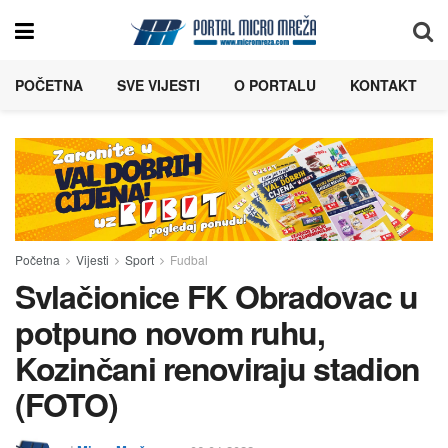
POČETNA
SVE VIJESTI
O PORTALU
KONTAKT
Početna
Vijesti
Sport
Fudbal
Svlačionice FK Obradovac u
potpuno novom ruhu,
Kozinčani renoviraju stadion
(FOTO)