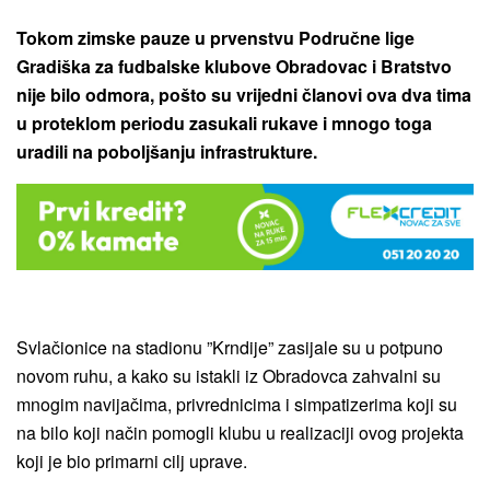
Tokom zimske pauze u prvenstvu Područne lige
Gradiška za fudbalske klubove Obradovac i Bratstvo
nije bilo odmora, pošto su vrijedni članovi ova dva tima
u proteklom periodu zasukali rukave i mnogo toga
uradili na poboljšanju infrastrukture.
Svlačionice na stadionu ”Krndije” zasijale su u potpuno
novom ruhu, a kako su istakli iz Obradovca zahvalni su
mnogim navijačima, privrednicima i simpatizerima koji su
na bilo koji način pomogli klubu u realizaciji ovog projekta
koji je bio primarni cilj uprave.