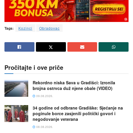
Tags:
Kozinci
Obradovac
Pročitajte i ove priče
Rekordno niska Sava u Gradišci: Izronila
brojna ostrvca duž njene obale (VIDEO)
09.08.2026.
34 godine od odbrane Gradiške: Sjećanje na
poginule borce zasjenili politički govori i
negodovanje veterana
08.08.2026.