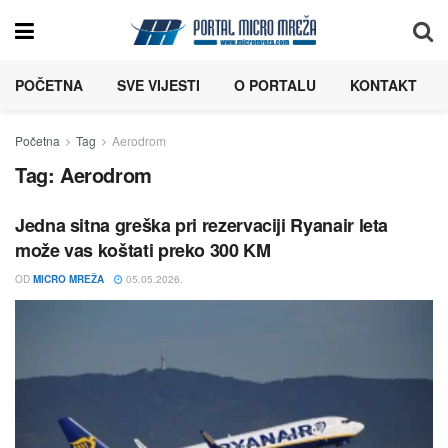
POČETNA
SVE VIJESTI
O PORTALU
KONTAKT
Početna
Tag
Aerodrom
Tag:
Aerodrom
Jedna sitna greška pri rezervaciji Ryanair leta
može vas koštati preko 300 KM
OD
MICRO MREŽA
05.05.2026.