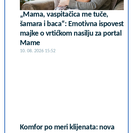
„Mama, vaspitačica me tuče,
šamara i baca“: Emotivna ispovest
majke o vrtićkom nasilju za portal
Mame
10. 08. 2026 15:52
Komfor po meri klijenata: nova