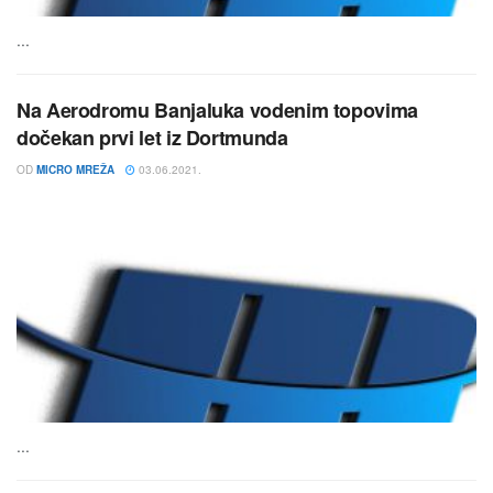
...
Na Aerodromu Banjaluka vodenim topovima
dočekan prvi let iz Dortmunda
OD
MICRO MREŽA
03.06.2021.
...