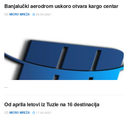
Banjalučki aerodrom uskoro otvara kargo centar
OD
MICRO MREŽA
09.04.2021.
...
Od aprila letovi iz Tuzle na 16 destinacija
OD
MICRO MREŽA
17.03.2021.