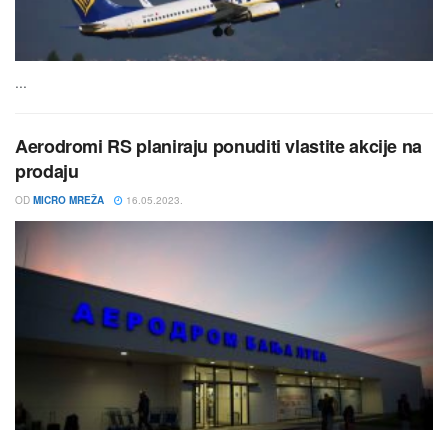
...
Aerodromi RS planiraju ponuditi vlastite akcije na
prodaju
OD
MICRO MREŽA
16.05.2023.