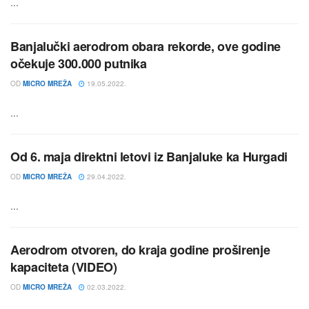
...
Banjalučki aerodrom obara rekorde, ove godine
očekuje 300.000 putnika
OD
MICRO MREŽA
19.05.2022.
...
Od 6. maja direktni letovi iz Banjaluke ka Hurgadi
OD
MICRO MREŽA
29.04.2022.
...
Aerodrom otvoren, do kraja godine proširenje
kapaciteta (VIDEO)
OD
MICRO MREŽA
02.03.2022.