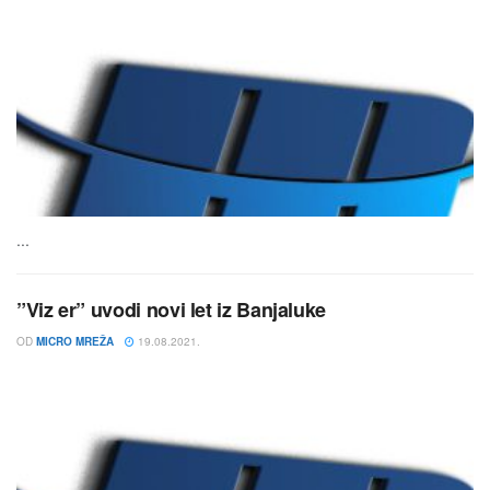
...
”Viz er” uvodi novi let iz Banjaluke
OD
MICRO MREŽA
19.08.2021.