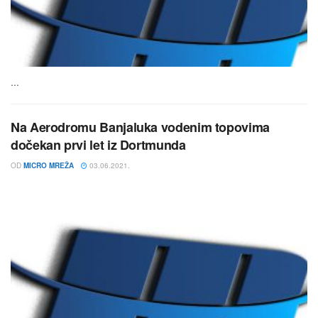
...
Na Aerodromu Banjaluka vodenim topovima
dočekan prvi let iz Dortmunda
OD
MICRO MREŽA
03.06.2021.